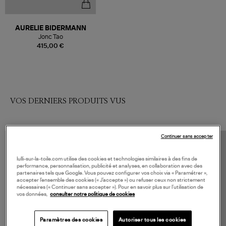
AURELIE BIDERMANN
Jonc Tao
415,00 €
VOS DERNIERS PRODUITS VUS
Continuer sans accepter
lulli-sur-la-toile.com utilise des cookies et technologies similaires à des fins de
performance, personnalisation, publicité et analyses, en collaboration avec des
partenaires tels que Google. Vous pouvez configurer vos choix via « Paramétrer »,
accepter l’ensemble des cookies (« J’accepte ») ou refuser ceux non strictement
nécessaires (« Continuer sans accepter »). Pour en savoir plus sur l’utilisation de
vos données,
consulter notre politique de cookies
Paramètres des cookies
Autoriser tous les cookies