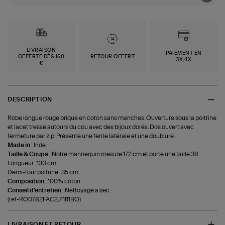
LIVRAISON
PAIEMENT EN
OFFERTE DÈS 150
RETOUR OFFERT
3X,4X
€
DESCRIPTION
Robe longue rouge brique en coton sans manches. Ouverture sous la poitrine
et lacet tressé autours du cou avec des bijoux dorés. Dos ouvert avec
fermeture par zip. Présente une fente latérale et une doublure.
Made in :
Inde.
Taille & Coupe :
Notre mannequin mesure 172 cm et porte une taille 38.
Longueur : 130 cm .
Demi-tour poitrine : 35 cm.
Composition :
100% coton.
Conseil d'entretien :
Nettoyage a sec.
(ref-RO0782FAC2J11I11BO)
LIVRAISON ET RETOUR