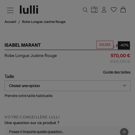
Aller au contenu principal
Accueil
Robe Longue Justine Rouge
SOLDES
-40%
ISABEL MARANT
Partager
Robe
Robe Longue Justine Rouge
570,00 €
Longue
950,00 €
Justine
Rouge
Guide des tailles
Taille
Prendre votre taille habituelle.
VOTRE CONSEILLÈRE LULLI
Une question sur ce produit ?