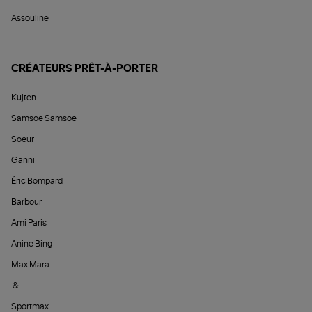
Assouline
CRÉATEURS PRÊT-À-PORTER
Kujten
Samsoe Samsoe
Soeur
Ganni
Éric Bompard
Barbour
Ami Paris
Anine Bing
Max Mara
&
Sportmax