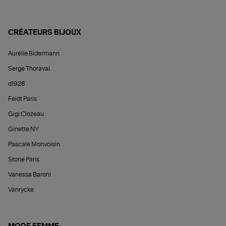
CRÉATEURS BIJOUX
Aurélie Bidermann
Serge Thoraval
d1928
Feidt Paris
Gigi Clozeau
Ginette NY
Pascale Monvoisin
Stone Paris
Vanessa Baroni
Vanrycke