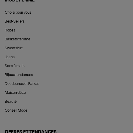
MODE FEMME
Choisi pour vous
Best-Sellers
Robes
Baskets femme
Sweatshirt
Jeans
Sacs à main
Bijoux tendances
Doudounes et Parkas
Maison déco
Beauté
Conseil Mode
OFFRES ET TENDANCES