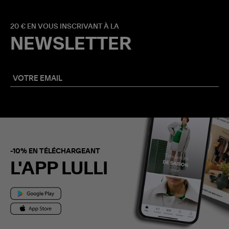
20 € EN VOUS INSCRIVANT À LA
NEWSLETTER
-10% EN TÉLÉCHARGEANT
L'APP LULLI