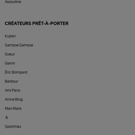
Assouline
CRÉATEURS PRÊT-À-PORTER
Kujten
Samsoe Samsoe
Soeur
Ganni
Éric Bompard
Barbour
Ami Paris
Anine Bing
Max Mara
&
Sportmax