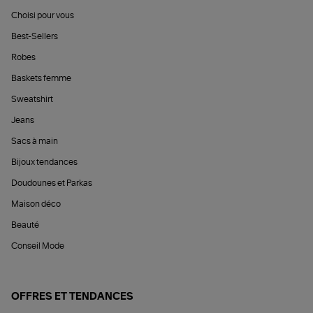
Choisi pour vous
Best-Sellers
Robes
Baskets femme
Sweatshirt
Jeans
Sacs à main
Bijoux tendances
Doudounes et Parkas
Maison déco
Beauté
Conseil Mode
OFFRES ET TENDANCES