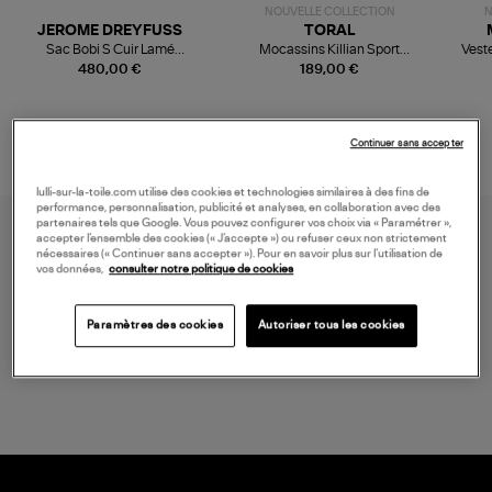
NOUVELLE COLLECTION
N
JEROME DREYFUSS
TORAL
Sac Bobi S Cuir Lamé
Mocassins Killian Sport
Veste
Champagne
Mousse
480,00 €
189,00 €
Continuer sans accepter
lulli-sur-la-toile.com utilise des cookies et technologies similaires à des fins de
performance, personnalisation, publicité et analyses, en collaboration avec des
partenaires tels que Google. Vous pouvez configurer vos choix via « Paramétrer »,
accepter l’ensemble des cookies (« J’accepte ») ou refuser ceux non strictement
nécessaires (« Continuer sans accepter »). Pour en savoir plus sur l’utilisation de
vos données,
consulter notre politique de cookies
Paramètres des cookies
Autoriser tous les cookies
LIVRAISON GRATUITE
à partir de 150 € d'achat*