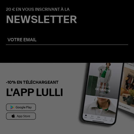
20 € EN VOUS INSCRIVANT À LA
NEWSLETTER
-10% EN TÉLÉCHARGEANT
L'APP LULLI