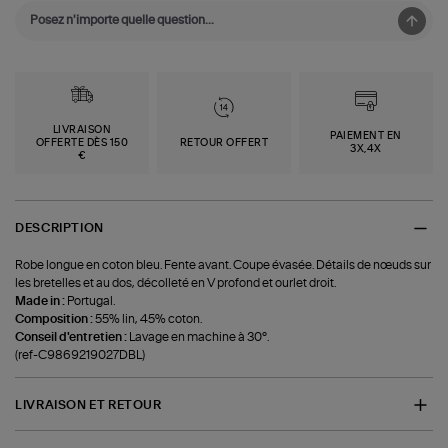
LIVRAISON
PAIEMENT EN
OFFERTE DÈS 150
RETOUR OFFERT
3X,4X
€
DESCRIPTION
Robe longue en coton bleu. Fente avant. Coupe évasée. Détails de nœuds sur
les bretelles et au dos, décolleté en V profond et ourlet droit.
Made in :
Portugal.
Composition :
55% lin, 45% coton.
Conseil d'entretien :
Lavage en machine à 30°.
(ref-C9869219027DBL)
LIVRAISON ET RETOUR