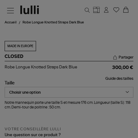
Aller au contenu principal
Accueil
Robe Longue Knotted Straps Dark Blue
MADE IN EUROPE
CLOSED
Partager
Robe
Robe Longue Knotted Straps Dark Blue
300,00 €
Longue
Knotted
Guide des tailles
Straps
Taille
Dark
Blue
Notre mannequin porte une taille S et mesure 176 cm. Longueur (taille S) : 118
cm. Demi-tour de poitrine : 50 cm.
VOTRE CONSEILLÈRE LULLI
Une question sur ce produit ?