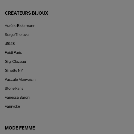
CRÉATEURS BIJOUX
Aurélie Bidermann
Serge Thoraval
d1928
Feidt Paris
Gigi Clozeau
Ginette NY
Pascale Monvoisin
Stone Paris
Vanessa Baroni
Vanrycke
MODE FEMME