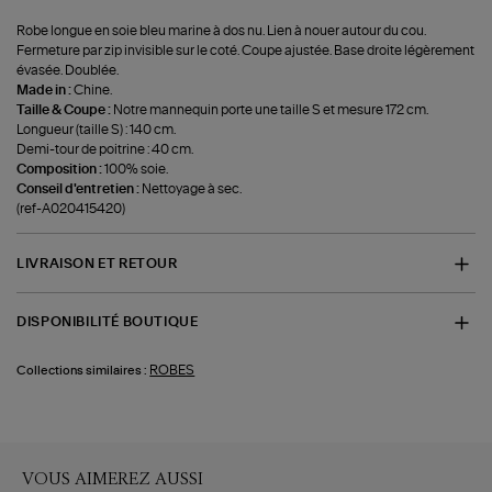
Robe longue en soie bleu marine à dos nu. Lien à nouer autour du cou.
Fermeture par zip invisible sur le coté. Coupe ajustée. Base droite légèrement
évasée. Doublée.
Made in :
Chine.
Taille & Coupe :
Notre mannequin porte une taille S et mesure 172 cm.
Longueur (taille S) : 140 cm.
Demi-tour de poitrine : 40 cm.
Composition :
100% soie.
Conseil d'entretien :
Nettoyage à sec.
(ref-A020415420)
LIVRAISON ET RETOUR
DISPONIBILITÉ BOUTIQUE
ROBES
Collections similaires :
VOUS AIMEREZ AUSSI