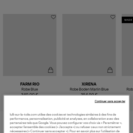
MADE 
FARM RIO
XIRENA
Robe Blue
Robe Boden Marlin Blue
Rob
340,00 €
354,00 €
Continuer sans accepter
lulli-sur-la-toile.com utilise des cookies et technologies similaires à des fins de
performance, personnalisation, publicité et analyses, en collaboration avec des
partenaires tels que Google. Vous pouvez configurer vos choix via « Paramétrer »,
accepter l’ensemble des cookies (« J’accepte ») ou refuser ceux non strictement
VOS DERNIERS PRODUITS VUS
nécessaires (« Continuer sans accepter »). Pour en savoir plus sur l’utilisation de