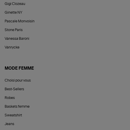
Gigi Clozeau
Ginette NY
Pascale Monvoisin
Stone Paris
Vanessa Baroni
Vanrycke
MODE FEMME
Choisi pour vous
Best-Sellers
Robes
Baskets femme
Sweatshirt
Jeans