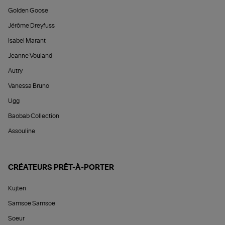
Golden Goose
Jérôme Dreyfuss
Isabel Marant
Jeanne Vouland
Autry
Vanessa Bruno
Ugg
Baobab Collection
Assouline
CRÉATEURS PRÊT-À-PORTER
Kujten
Samsoe Samsoe
Soeur