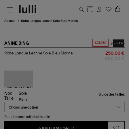
Aller au contenu principal
Accueil
Robe Longue Leanne Soie Bleu Marine
SOLDES
-50%
ANINE BING
Partager
Robe
Robe Longue Leanne Soie Bleu Marine
250,00 €
Longue
500,00 €
Leanne
Soie
Bleu
Marine
Guide des tailles
Taille
Prendre votre taille habituelle.
AJOUTER AU PANIER