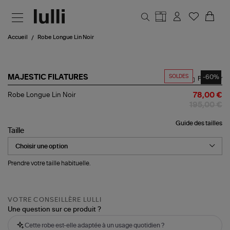
Aller au contenu principal
Accueil
Robe Longue Lin Noir
SOLDES
-60%
MAJESTIC FILATURES
Partager
Robe
Robe Longue Lin Noir
78,00 €
Longue
195,00 €
Lin
Noir
Guide des tailles
Taille
Prendre votre taille habituelle.
VOTRE CONSEILLÈRE LULLI
Une question sur ce produit ?
Cette robe est-elle adaptée à un usage quotidien ?