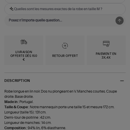
Quelles sont les mesures exactes de la robe en taille M ?
LIVRAISON
PAIEMENT EN
OFFERTE DÈS 150
RETOUR OFFERT
3X,4X
€
DESCRIPTION
Robe longue en lin noir. Dos nu plongeant en V. Manches courtes. Coupe
droite. Base droite.
Made in :
Portugal.
Taille & Coupe :
Notre mannequin porte une taille 1S et mesure 172 cm.
Longueur (taille 1S) : 131 cm.
Demi-tour de poitrine : 42 cm.
Longueur de manches : 14 cm.
Composition :
94% lin, 6% élasthanne.