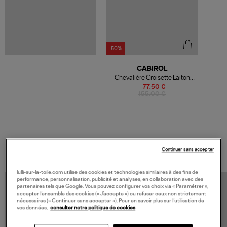
-50%
CABIROL
Chevalière Croisette Laiton
Parme
77,50 €
155,00 €
VOS DERNIERS PRODUITS VUS
Continuer sans accepter
lulli-sur-la-toile.com utilise des cookies et technologies similaires à des fins de
performance, personnalisation, publicité et analyses, en collaboration avec des
partenaires tels que Google. Vous pouvez configurer vos choix via « Paramétrer »,
accepter l’ensemble des cookies (« J’accepte ») ou refuser ceux non strictement
nécessaires (« Continuer sans accepter »). Pour en savoir plus sur l’utilisation de
vos données,
consulter notre politique de cookies