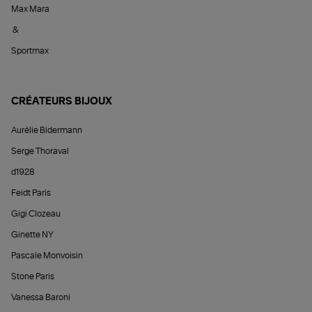
Max Mara
&
Sportmax
CRÉATEURS BIJOUX
Aurélie Bidermann
Serge Thoraval
d1928
Feidt Paris
Gigi Clozeau
Ginette NY
Pascale Monvoisin
Stone Paris
Vanessa Baroni