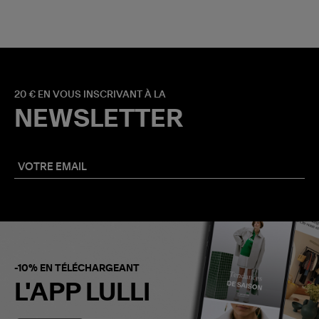
20 € EN VOUS INSCRIVANT À LA
NEWSLETTER
-10% EN TÉLÉCHARGEANT
L'APP LULLI