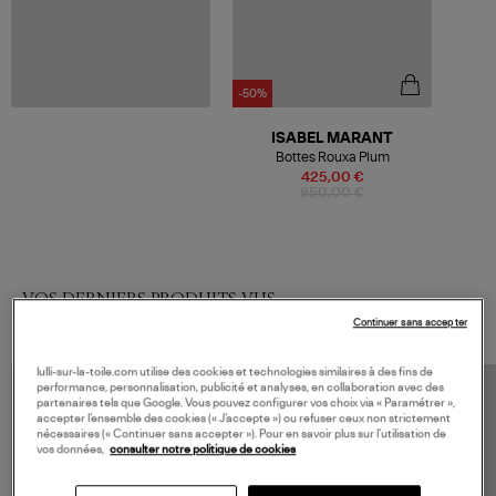
-50%
ISABEL MARANT
Bottes Rouxa Plum
425,00 €
850,00 €
VOS DERNIERS PRODUITS VUS
Continuer sans accepter
lulli-sur-la-toile.com utilise des cookies et technologies similaires à des fins de
performance, personnalisation, publicité et analyses, en collaboration avec des
partenaires tels que Google. Vous pouvez configurer vos choix via « Paramétrer »,
accepter l’ensemble des cookies (« J’accepte ») ou refuser ceux non strictement
nécessaires (« Continuer sans accepter »). Pour en savoir plus sur l’utilisation de
vos données,
consulter notre politique de cookies