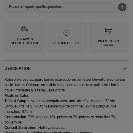
LIVRAISON
PAIEMENT EN
OFFERTE DÈS 150
RETOUR OFFERT
3X,4X
€
DESCRIPTION
Robe en jersey jacquard lamée rose et dorée pailletée. Ouverture complète
sur le devant. Ceinture amovible élastique bleue et rose pailletée. Lien à
nouer intérieure à la taille. Base droite.
Made in :
Italie.
Taille & Coupe :
Notre mannequin porte une taille S et mesure 172 cm.
Longueur (taille S) : 140 cm. Demi-tour de poitrine : 36 cm. Longueur de
manches : 67 cm.
Composition :
73% viscose, 13% polyester, 7% polyester métallisé, 7%
polyamide
Conseil d'entretien :
Nettoyage à sec.
Plus d'infos :
Possibilité de porter en robe ou en kimono.