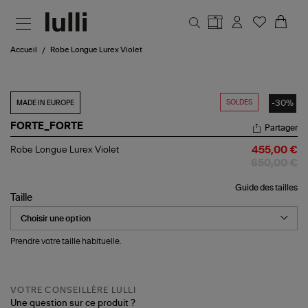
Aller au contenu principal
Accueil
Robe Longue Lurex Violet
SOLDES
-30%
MADE IN EUROPE
FORTE_FORTE
Partager
Robe
Robe Longue Lurex Violet
455,00 €
Longue
650,00 €
Lurex
Violet
Guide des tailles
Taille
Prendre votre taille habituelle.
VOTRE CONSEILLÈRE LULLI
Une question sur ce produit ?