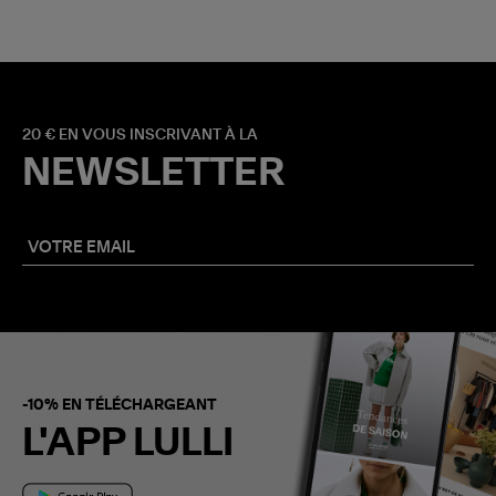
20 € EN VOUS INSCRIVANT À LA
NEWSLETTER
-10% EN TÉLÉCHARGEANT
L'APP LULLI