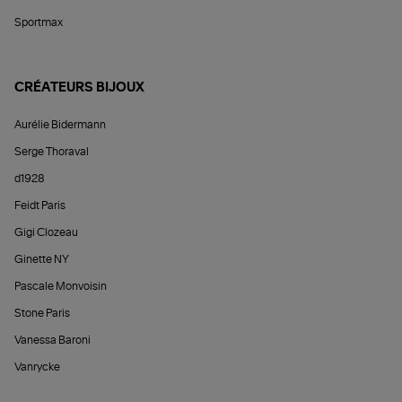
Sportmax
CRÉATEURS BIJOUX
Aurélie Bidermann
Serge Thoraval
d1928
Feidt Paris
Gigi Clozeau
Ginette NY
Pascale Monvoisin
Stone Paris
Vanessa Baroni
Vanrycke