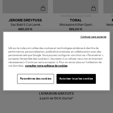
NOUVELLE COLLECTION
N
JEROME DREYFUSS
TORAL
Sac Bobi S Cuir Lamé
Mocassins Killian Sport
Veste
Champagne
Mousse
480,00 €
189,00 €
Continuer sans accepter
lulli-sur-la-toile.com utilise des cookies et technologies similaires à des fins de
performance, personnalisation, publicité et analyses, en collaboration avec des
partenaires tels que Google. Vous pouvez configurer vos choix via « Paramétrer »,
accepter l’ensemble des cookies (« J’accepte ») ou refuser ceux non strictement
nécessaires (« Continuer sans accepter »). Pour en savoir plus sur l’utilisation de
vos données,
consulter notre politique de cookies
Paramètres des cookies
Autoriser tous les cookies
LIVRAISON GRATUITE
à partir de 150 € d'achat*