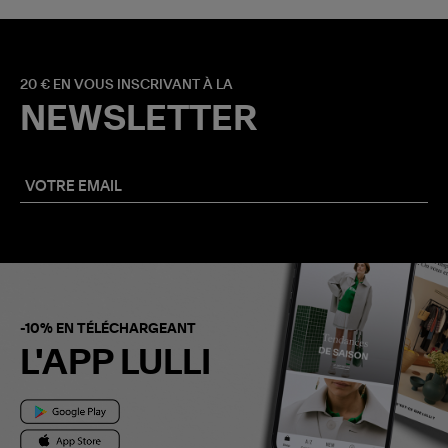
20 € EN VOUS INSCRIVANT À LA
NEWSLETTER
-10% EN TÉLÉCHARGEANT
L'APP LULLI