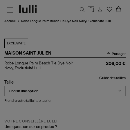
Aller au contenu principal
Accueil
Robe Longue Palm Beach Tie Dye Noir Navy, Exclusivité Lulli
EXCLUSIVITÉ
MAISON SAINT JULIEN
Partager
Robe
Robe Longue Palm Beach Tie Dye Noir
206,00 €
Longue
Navy, Exclusivité Lulli
Palm
Beach
Guide des tailles
Tie
Taille
Dye
Noir
Navy,
Exclusivité
Prendre votre taille habituelle.
Lulli
VOTRE CONSEILLÈRE LULLI
Une question sur ce produit ?