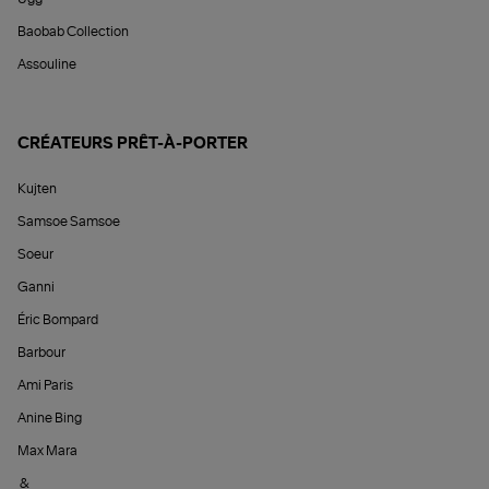
Baobab Collection
Assouline
CRÉATEURS PRÊT-À-PORTER
Kujten
Samsoe Samsoe
Soeur
Ganni
Éric Bompard
Barbour
Ami Paris
Anine Bing
Max Mara
&