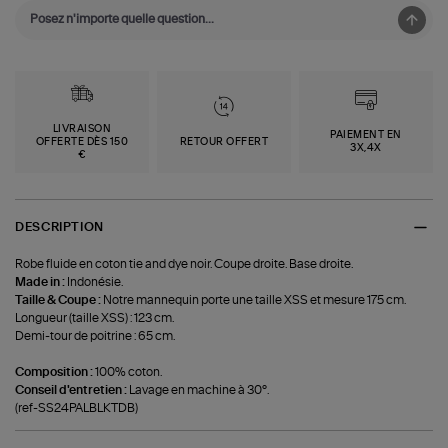
LIVRAISON
PAIEMENT EN
OFFERTE DÈS 150
RETOUR OFFERT
3X,4X
€
DESCRIPTION
Robe fluide en coton tie and dye noir. Coupe droite. Base droite.
Made in :
Indonésie.
Taille & Coupe :
Notre mannequin porte une taille XSS et mesure 175 cm.
Longueur (taille XSS) : 123 cm.
Demi-tour de poitrine : 65 cm.
Composition :
100% coton.
Conseil d'entretien :
Lavage en machine à 30°.
(ref-SS24PALBLKTDB)