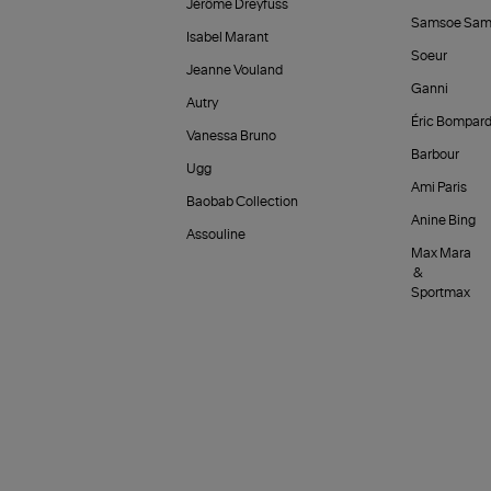
Jérôme Dreyfuss
Samsoe Sam
Isabel Marant
Soeur
Jeanne Vouland
Ganni
Autry
Éric Bompar
Vanessa Bruno
Barbour
Ugg
Ami Paris
Baobab Collection
Anine Bing
Assouline
Max Mara
&
Sportmax