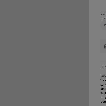
VOT
Une
DE
Robe
V av
band
Made
Tail
Long
Demi