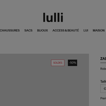
CHAUSSURES
SACS
BIJOUX
ACCESS & BEAUTÉ
LUI
MAISON
ZA
-50%
SOLDES
Ro
Robe
Lo
Ris
Cd
Ka
Tail
Noi
Pren