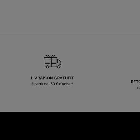
LIVRAISON GRATUITE
RET
à partir de 150 € d'achat*
d