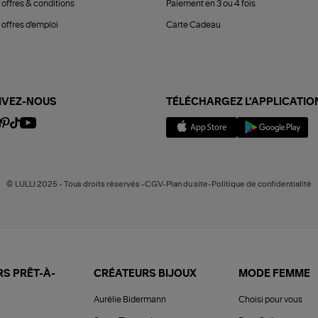
 offres & conditions
Paiement en 3 ou 4 fois
offres d'emploi
Carte Cadeau
IVEZ-NOUS
TÉLÉCHARGEZ L'APPLICATIO
© LULLI 2025 - Tous droits réservés -CGV-Plan du site-Politique de confidentialité
S PRÊT-À-
CRÉATEURS BIJOUX
MODE FEMME
Aurélie Bidermann
Choisi pour vous