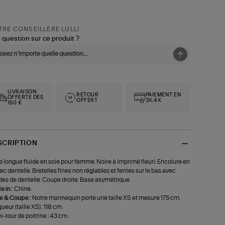
RE CONSEILLÈRE LULLI
 question sur ce produit ?
LIVRAISON
RETOUR
PAIEMENT EN
OFFERTE DÈS
OFFERT
3X,4X
150 €
SCRIPTION
 longue fluide en soie pour femme. Noire à imprimé fleuri. Encolure en
ec dentelle. Bretelles fines non réglables et fentes sur le bas avec
es de dentelle. Coupe droite. Base asymétrique.
 in :
Chine.
le & Coupe :
Notre mannequin porte une taille XS et mesure 175 cm.
ueur (taille XS) : 118 cm.
-tour de poitrine : 43 cm.