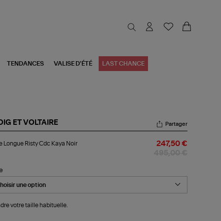
TENDANCES
VALISE D'ÉTÉ
LAST CHANCE
DIG ET VOLTAIRE
Partager
be
 Longue Risty Cdc Kaya Noir
247,50 €
ngue
ty
495,00 €
c
ya
le
r
dre votre taille habituelle.