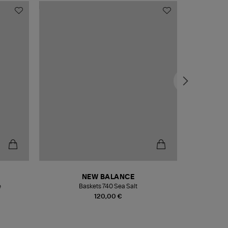
NEW BALANCE
e
Baskets 740 Sea Salt
Veste
120,00 €