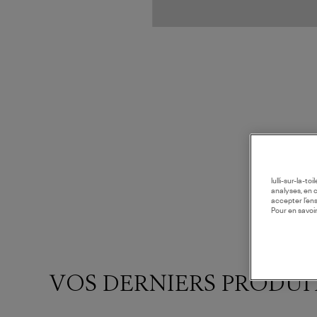
lulli-sur-la-t
analyses, en 
accepter l’en
Pour en savoir
VOS DERNIERS PRODUI