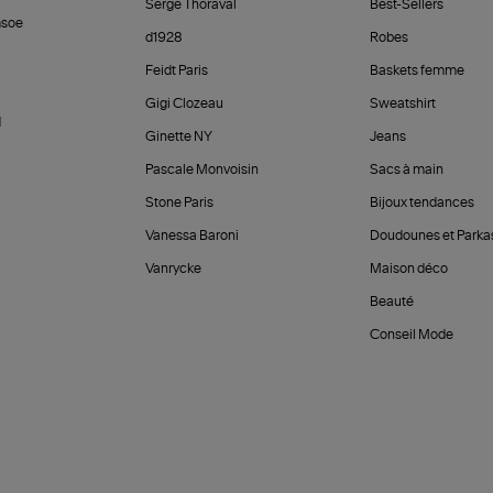
Serge Thoraval
Best-Sellers
soe
d1928
Robes
Feidt Paris
Baskets femme
Gigi Clozeau
Sweatshirt
d
Ginette NY
Jeans
Pascale Monvoisin
Sacs à main
Stone Paris
Bijoux tendances
Vanessa Baroni
Doudounes et Parka
Vanrycke
Maison déco
Beauté
Conseil Mode