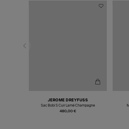
N
JEROME DREYFUSS
te
Sac Bobi S Cuir Lamé Champagne
M
480,00 €