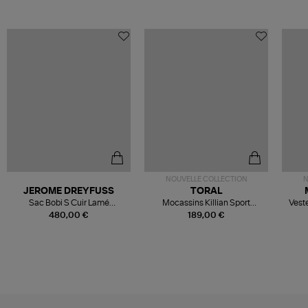
NOUVELLE COLLECTION
N
JEROME DREYFUSS
TORAL
Sac Bobi S Cuir Lamé
Mocassins Killian Sport
Veste
Champagne
Mousse
480,00 €
189,00 €