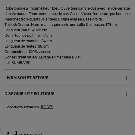
Robe longue à imprimé fleuri bleu. Ouverture dans le dos avec lien de serrage
dans la nuque. Fente centrale sur le bas. Col en V avec fermeture par boutons.
Manches trois-quarts volantées. Coupe évasée. Base droite.
Taille & Coupe :
Notre mannequin porte une taille S et mesure 175 cm.
Longueur (taille S) : 128 cm.
Demi-tour de poitrine : 47 cm.
Longueur de manche : 34 cm.
Longueur de fentes : 38 cm.
Composition :
100% viscose.
Conseil d'entretien :
Lavage en machine à 30°.
(ref-RUMBA2B)
LIVRAISON ET RETOUR
DISPONIBILITÉ BOUTIQUE
ROBES
Collections similaires :