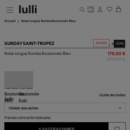
Aller au contenu principal
Accueil
Robe longue Rumba Boutonnée Bleu
SOLDES
-50%
SUNDAY SAINT-TROPEZ
Partager
Robe
Robe longue Rumba Boutonnée Bleu
175,00 €
longue
350,00 €
Rumba
Boutonnée
Bleu
Guide des tailles
Taille
Prendre votre taille habituelle.
AJOUTER AU PANIER