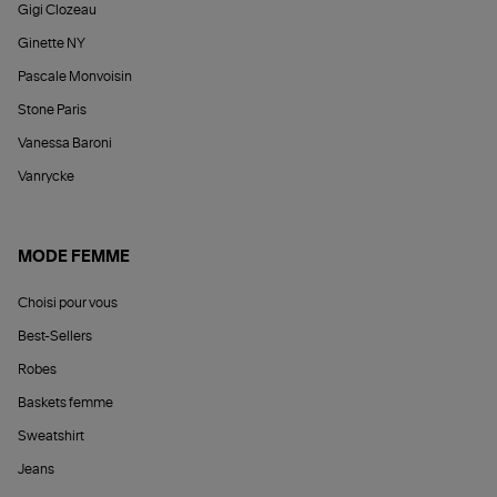
Gigi Clozeau
Ginette NY
Pascale Monvoisin
Stone Paris
Vanessa Baroni
Vanrycke
MODE FEMME
Choisi pour vous
Best-Sellers
Robes
Baskets femme
Sweatshirt
Jeans