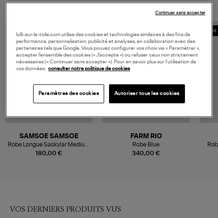
Continuer sans accepter
MADE 
lulli-sur-la-toile.com utilise des cookies et technologies similaires à des fins de
performance, personnalisation, publicité et analyses, en collaboration avec des
partenaires tels que Google. Vous pouvez configurer vos choix via « Paramétrer »,
accepter l’ensemble des cookies (« J’accepte ») ou refuser ceux non strictement
nécessaires (« Continuer sans accepter »). Pour en savoir plus sur l’utilisation de
vos données,
consulter notre politique de cookies
Paramètres des cookies
Autoriser tous les cookies
SAMSOE SAMSOE
FARM RIO
Robe Longue Saskylar Medium
Robe Blue
Rob
Denim Blue
180,00 €
340,00 €
VOS DERNIERS PRODUITS VUS