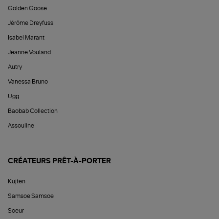
Golden Goose
Jérôme Dreyfuss
Isabel Marant
Jeanne Vouland
Autry
Vanessa Bruno
Ugg
Baobab Collection
Assouline
CRÉATEURS PRÊT-À-PORTER
Kujten
Samsoe Samsoe
Soeur