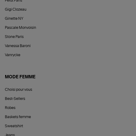
Feidt Paris
Gigi Clozeau
Ginette NY
Pascale Monvoisin
Stone Paris
Vanessa Baroni
Vanrycke
MODE FEMME
Choisi pour vous
Best-Sellers
Robes
Baskets femme
Sweatshirt
Jeans