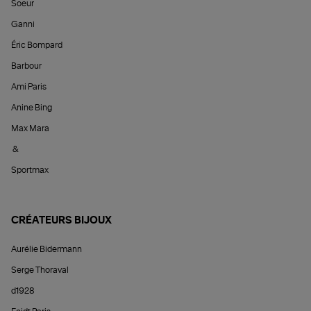
Soeur
Ganni
Éric Bompard
Barbour
Ami Paris
Anine Bing
Max Mara
&
Sportmax
CRÉATEURS BIJOUX
Aurélie Bidermann
Serge Thoraval
d1928