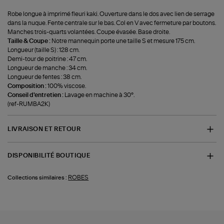
Robe longue à imprimé fleuri kaki. Ouverture dans le dos avec lien de serrage
dans la nuque. Fente centrale sur le bas. Col en V avec fermeture par boutons.
Manches trois-quarts volantées. Coupe évasée. Base droite.
Taille & Coupe :
Notre mannequin porte une taille S et mesure 175 cm.
Longueur (taille S) : 128 cm.
Demi-tour de poitrine : 47 cm.
Longueur de manche : 34 cm.
Longueur de fentes : 38 cm.
Composition :
100% viscose.
Conseil d'entretien :
Lavage en machine à 30°.
(ref-RUMBA2K)
LIVRAISON ET RETOUR
DISPONIBILITÉ BOUTIQUE
ROBES
Collections similaires :