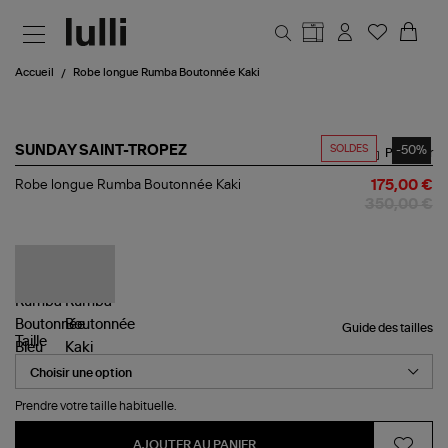
Aller au contenu principal
Accueil
Robe longue Rumba Boutonnée Kaki
SOLDES
-50%
SUNDAY SAINT-TROPEZ
Partager
Robe
Robe longue Rumba Boutonnée Kaki
175,00 €
longue
350,00 €
Rumba
Boutonnée
Kaki
Guide des tailles
Taille
Prendre votre taille habituelle.
AJOUTER AU PANIER