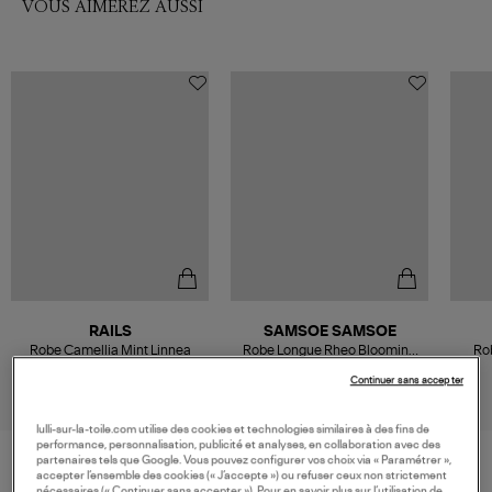
VOUS AIMEREZ AUSSI
RAILS
SAMSOE SAMSOE
Robe Camellia Mint Linnea
Robe Longue Rheo Blooming
Ro
Brown
258,00 €
160,00 €
Continuer sans accepter
lulli-sur-la-toile.com utilise des cookies et technologies similaires à des fins de
performance, personnalisation, publicité et analyses, en collaboration avec des
partenaires tels que Google. Vous pouvez configurer vos choix via « Paramétrer »,
accepter l’ensemble des cookies (« J’accepte ») ou refuser ceux non strictement
nécessaires (« Continuer sans accepter »). Pour en savoir plus sur l’utilisation de