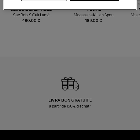
NOUVELLE COLLECTION
N
JEROME DREYFUSS
TORAL
Sac Bobi S Cuir Lamé
Mocassins Killian Sport
Veste
Champagne
Mousse
480,00 €
189,00 €
LIVRAISON GRATUITE
à partir de 150 € d'achat*