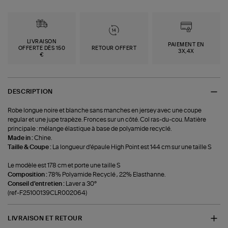
LIVRAISON
PAIEMENT EN
OFFERTE DÈS 150
RETOUR OFFERT
3X,4X
€
DESCRIPTION
Robe longue noire et blanche sans manches en jersey avec une coupe
regular et une jupe trapèze. Fronces sur un côté. Col ras-du-cou. Matière
principale : mélange élastique à base de polyamide recyclé.
Made in :
Chine.
Taille & Coupe :
La longueur d’épaule High Point est 144 cm sur une taille S
Le modèle est 178 cm et porte une taille S
Composition :
78% Polyamide Recyclé , 22% Elasthanne.
Conseil d'entretien :
Laver a 30°
(ref-F25100139CLR002064)
LIVRAISON ET RETOUR