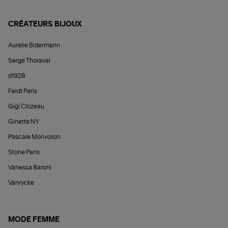
CRÉATEURS BIJOUX
Aurélie Bidermann
Serge Thoraval
d1928
Feidt Paris
Gigi Clozeau
Ginette NY
Pascale Monvoisin
Stone Paris
Vanessa Baroni
Vanrycke
MODE FEMME