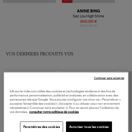
ANINE BING
Sac Lou High Shine
300,00 €
600,00 €
VOS DERNIERS PRODUITS VUS
Continuer sans accepter
lulli-sur-la-toile.com utilise des cookies et technologies similaires à des fins de
performance, personnalisation, publicité et analyses, en collaboration avec des
partenaires tels que Google. Vous pouvez configurer vos choix via « Paramétrer »,
accepter l’ensemble des cookies (« J’accepte ») ou refuser ceux non strictement
nécessaires (« Continuer sans accepter »). Pour en savoir plus sur l’utilisation de
vos données,
consulter notre politique de cookies
Paramètres des cookies
Autoriser tous les cookies