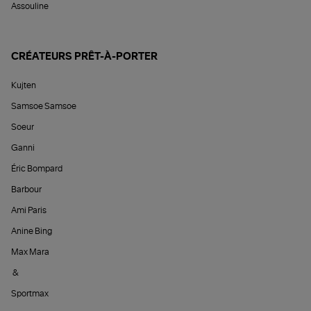
Assouline
CRÉATEURS PRÊT-À-PORTER
Kujten
Samsoe Samsoe
Soeur
Ganni
Éric Bompard
Barbour
Ami Paris
Anine Bing
Max Mara
&
Sportmax