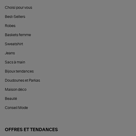
Choisi pour vous
Best-Sellers
Robes
Baskets femme
Sweatshirt
Jeans
Sacs à main
Bijoux tendances
Doudounes et Parkas
Maison déco
Beauté
Conseil Mode
OFFRES ET TENDANCES