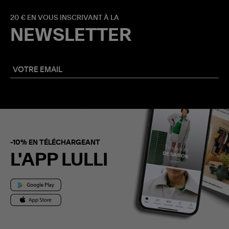
20 € EN VOUS INSCRIVANT À LA
NEWSLETTER
-10% EN TÉLÉCHARGEANT
L'APP LULLI