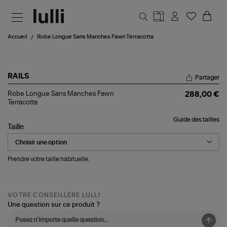
Aller au contenu principal
Accueil
Robe Longue Sans Manches Fawn Terracotta
RAILS
Partager
Robe
Robe Longue Sans Manches Fawn
288,00 €
Longue
Terracotta
Sans
Manches
Guide des tailles
Fawn
Taille
Terracotta
Prendre votre taille habituelle.
VOTRE CONSEILLÈRE LULLI
Une question sur ce produit ?