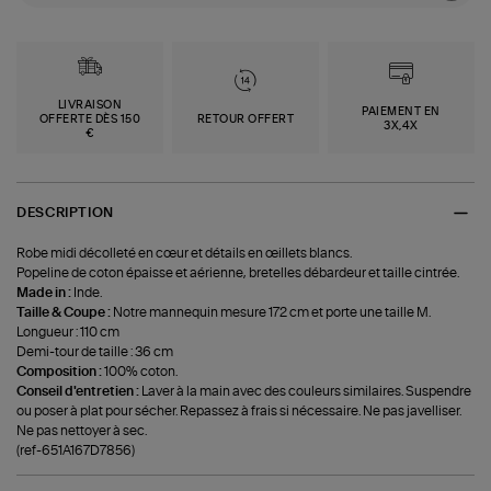
LIVRAISON
PAIEMENT EN
OFFERTE DÈS 150
RETOUR OFFERT
3X,4X
€
DESCRIPTION
Robe midi décolleté en cœur et détails en œillets blancs.
Popeline de coton épaisse et aérienne, bretelles débardeur et taille cintrée.
Made in :
Inde.
Taille & Coupe :
Notre mannequin mesure 172 cm et porte une taille M.
Longueur : 110 cm
Demi-tour de taille : 36 cm
Composition :
100% coton.
Conseil d'entretien :
Laver à la main avec des couleurs similaires. Suspendre
ou poser à plat pour sécher. Repassez à frais si nécessaire. Ne pas javelliser.
Ne pas nettoyer à sec.
(ref-651A167D7856)