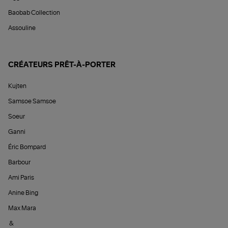
Baobab Collection
Assouline
CRÉATEURS PRÊT-À-PORTER
Kujten
Samsoe Samsoe
Soeur
Ganni
Éric Bompard
Barbour
Ami Paris
Anine Bing
Max Mara
&