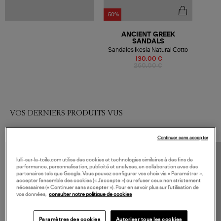
-50%
ANCIENT GREEK
SANDALS
Sandales Ikesia Natural Cotto
130,00 €
260,00 €
VOS DERNIERS PRODUITS VUS
Continuer sans accepter
lulli-sur-la-toile.com utilise des cookies et technologies similaires à des fins de
performance, personnalisation, publicité et analyses, en collaboration avec des
partenaires tels que Google. Vous pouvez configurer vos choix via « Paramétrer »,
accepter l’ensemble des cookies (« J’accepte ») ou refuser ceux non strictement
nécessaires (« Continuer sans accepter »). Pour en savoir plus sur l’utilisation de
vos données,
consulter notre politique de cookies
Paramètres des cookies
Autoriser tous les cookies