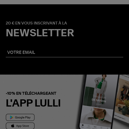
20 € EN VOUS INSCRIVANT À LA
NEWSLETTER
-10% EN TÉLÉCHARGEANT
L'APP LULLI