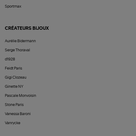
Sportmax
CRÉATEURS BIJOUX
Aurélie Bidermann
Serge Thoraval
d1928
Feidt Paris
Gigi Clozeau
Ginette NY
Pascale Monvoisin
Stone Paris
Vanessa Baroni
Vanrycke