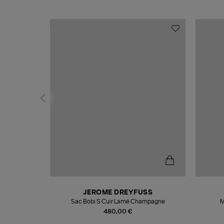
N
JEROME DREYFUSS
te
Sac Bobi S Cuir Lamé Champagne
M
480,00 €