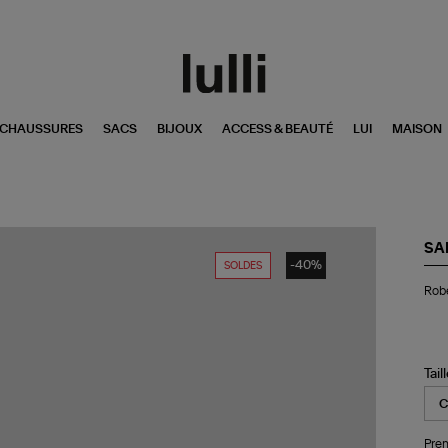
CHAUSSURES
SACS
BIJOUX
ACCESS & BEAUTÉ
LUI
MAISON
SA
-40%
SOLDES
Ro
Rob
Lo
Sa
Bla
Tail
Pren