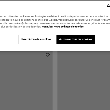
Co
oile.com utilise des cookies et technologies similaires à des fins de performance, personnalisation, p
collaboration avec des partenaires tels que Google. Vous pouvez configurer vos choix via « Param
semble des cookies (« J’accepte ») ou refuser ceux non strictement nécessaires (« Continuer san
 plus sur l’utilisation de vos données,
consulter notre politique de cookies
Paramètres des cookies
Autoriser tous les cookies