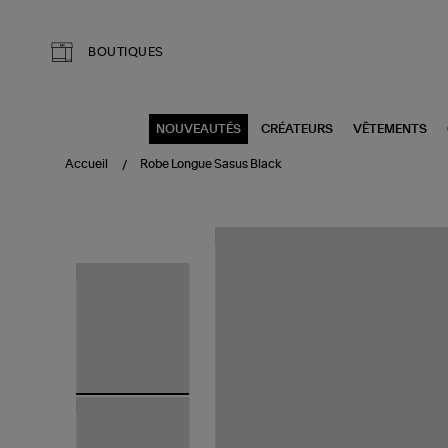
Aller au contenu principal
BOUTIQUES
NOUVEAUTÉS
CRÉATEURS
VÊTEMENTS
Accueil
Robe Longue Sasus Black