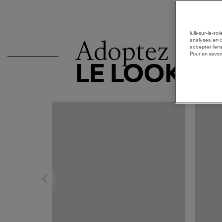
lulli-sur-la-t
Adoptez
analyses, en 
accepter l’en
Pour en savoir
LE LOOK