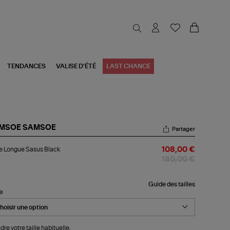
TENDANCES
VALISE D'ÉTÉ
LAST CHANCE
MSOE SAMSOE
Partager
be
e Longue Sasus Black
108,00 €
ngue
sus
180,00 €
ck
Guide des tailles
le
dre votre taille habituelle.