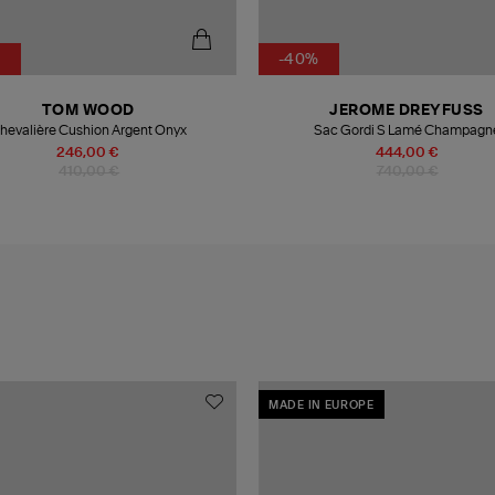
%
-40%
TOM WOOD
JEROME DREYFUSS
hevalière Cushion Argent Onyx
Sac Gordi S Lamé Champagn
246,00 €
444,00 €
410,00 €
740,00 €
MADE IN EUROPE