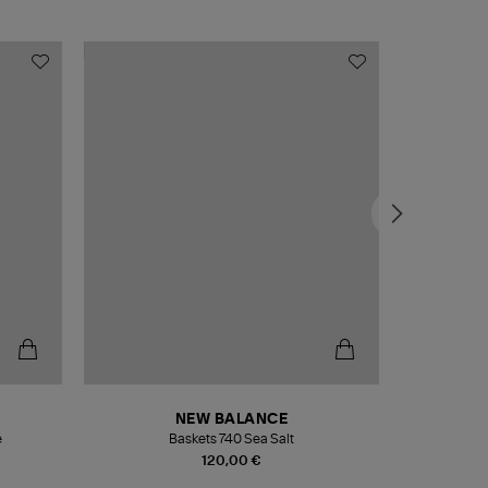
NEW BALANCE
e
Baskets 740 Sea Salt
Veste
120,00 €