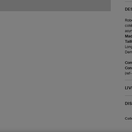
DE
Robe
coté
asym
Made
Tail
Long
Demi
Com
Cons
(re
LI
DI
Coll