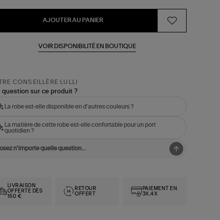
AJOUTER AU PANIER
VOIR DISPONIBILITÉ EN BOUTIQUE
RE CONSEILLÈRE LULLI
 question sur ce produit ?
La robe est-elle disponible en d'autres couleurs ?
La matière de cette robe est-elle confortable pour un port
quotidien ?
LIVRAISON
RETOUR
PAIEMENT EN
OFFERTE DÈS
OFFERT
3X,4X
150 €