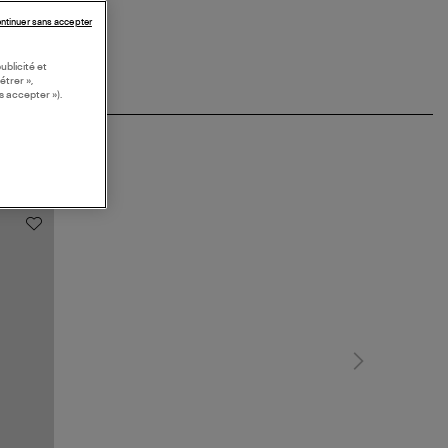
ntinuer sans accepter
ublicité et
étrer »,
s accepter »).