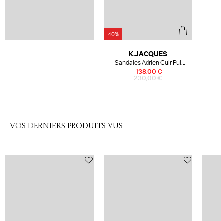
-40%
K.JACQUES
Sandales Adrien Cuir Pul
Naturel
138,00 €
230,00 €
VOS DERNIERS PRODUITS VUS