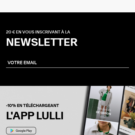
20 € EN VOUS INSCRIVANT À LA
NEWSLETTER
-10% EN TÉLÉCHARGEANT
L'APP LULLI