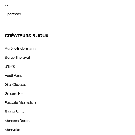
&
Sportmax
CRÉATEURS BIJOUX
Aurélie Bidermann
Serge Thoraval
d1928
Feidt Paris
Gigi Clozeau
Ginette NY
Pascale Monvoisin
Stone Paris
Vanessa Baroni
Vanrycke