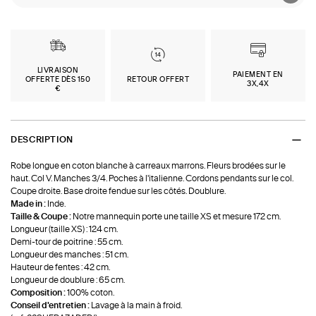
LIVRAISON
PAIEMENT EN
OFFERTE DÈS 150
RETOUR OFFERT
3X,4X
€
DESCRIPTION
Robe longue en coton blanche à carreaux marrons. Fleurs brodées sur le
haut. Col V. Manches 3/4. Poches à l'italienne. Cordons pendants sur le col.
Coupe droite. Base droite fendue sur les côtés. Doublure.
Made in :
Inde.
Taille & Coupe :
Notre mannequin porte une taille XS et mesure 172 cm.
Longueur (taille XS) : 124 cm.
Demi-tour de poitrine : 55 cm.
Longueur des manches : 51 cm.
Hauteur de fentes : 42 cm.
Longueur de doublure : 65 cm.
Composition :
100% coton.
Conseil d'entretien :
Lavage à la main à froid.