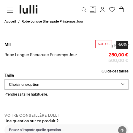
Aller au contenu principal
Accueil
Robe Longue Sherazade Printemps Jour
SOLDES
-50%
MII
Partager
Robe
Robe Longue Sherazade Printemps Jour
250,00 €
Longue
500,00 €
Sherazade
Printemps
Guide des tailles
Jour
Taille
Prendre sa taille habituelle.
VOTRE CONSEILLÈRE LULLI
Une question sur ce produit ?