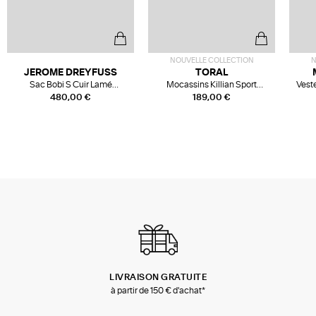
NOUVELLE COLLECTION
N
JEROME DREYFUSS
TORAL
Sac Bobi S Cuir Lamé
Mocassins Killian Sport
Veste
Champagne
Mousse
480,00 €
189,00 €
LIVRAISON GRATUITE
à partir de 150 € d'achat*