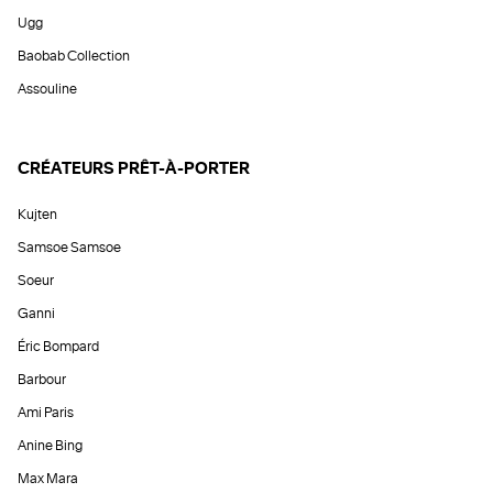
Ugg
Baobab Collection
Assouline
CRÉATEURS PRÊT-À-PORTER
Kujten
Samsoe Samsoe
Soeur
Ganni
Éric Bompard
Barbour
Ami Paris
Anine Bing
Max Mara