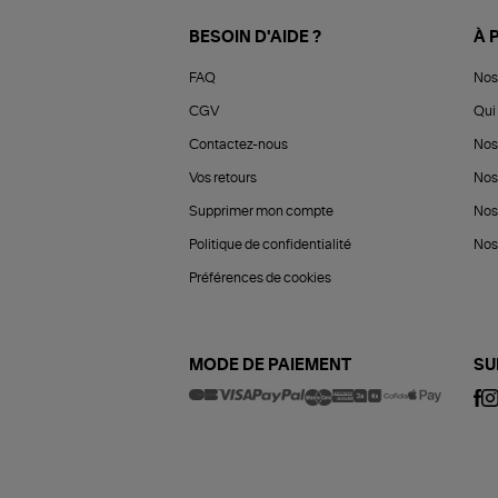
BESOIN D'AIDE ?
À 
FAQ
Nos
CGV
Qui 
Contactez-nous
Nos
Vos retours
Nos
Supprimer mon compte
Nos
Politique de confidentialité
Nos 
Préférences de cookies
MODE DE PAIEMENT
SU