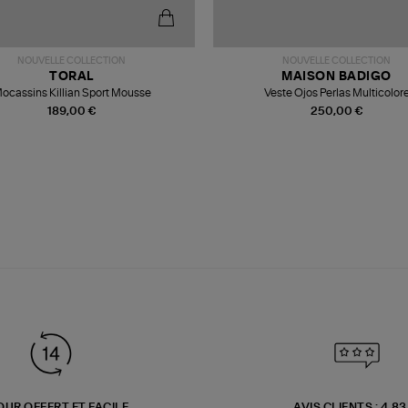
NOUVELLE COLLECTION
NOUVELLE COLLECTION
TORAL
MAISON BADIGO
ocassins Killian Sport Mousse
Veste Ojos Perlas Multicolor
189,00 €
250,00 €
OUR OFFERT ET FACILE
AVIS CLIENTS : 4.8