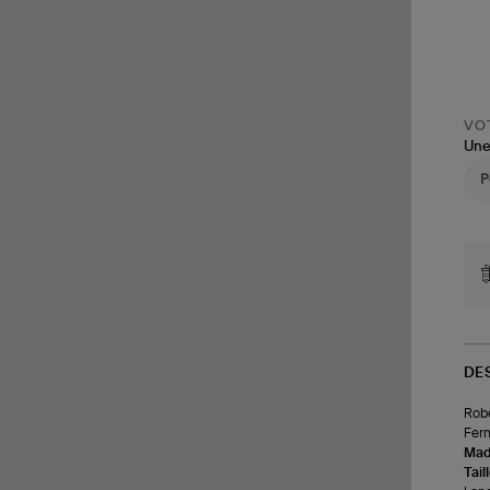
VOT
Une
DE
Robe
Ferm
Made
Tail