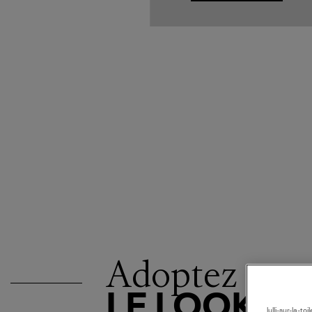
Adoptez
LE LOOK
lulli-sur-la-t