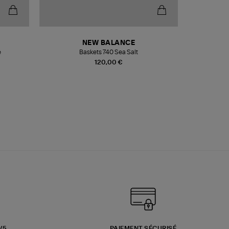
NEW BALANCE
e
Baskets 740 Sea Salt
Veste
120,00 €
3/5
PAIEMENT SÉCURISÉ