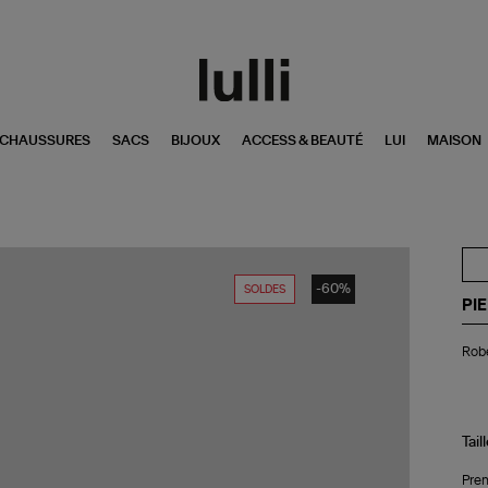
CHAUSSURES
SACS
BIJOUX
ACCESS & BEAUTÉ
LUI
MAISON
-60%
SOLDES
PI
Ro
Rob
Lo
Th
Ble
Tail
Pren