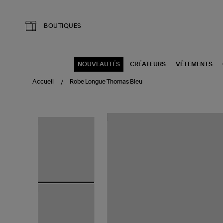
Aller au contenu principal
BOUTIQUES
NOUVEAUTÉS
CRÉATEURS
VÊTEMENTS
Accueil
Robe Longue Thomas Bleu