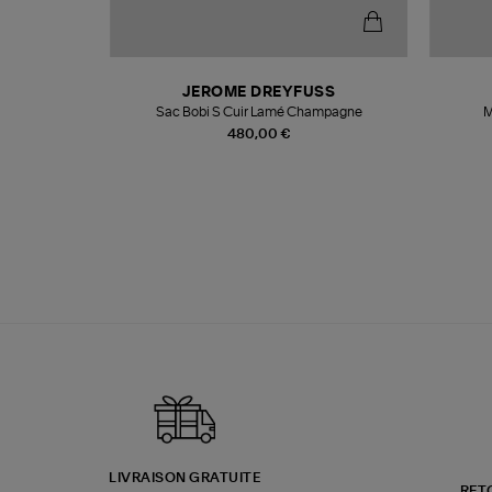
N
JEROME DREYFUSS
te
Sac Bobi S Cuir Lamé Champagne
M
480,00 €
LIVRAISON GRATUITE
RET