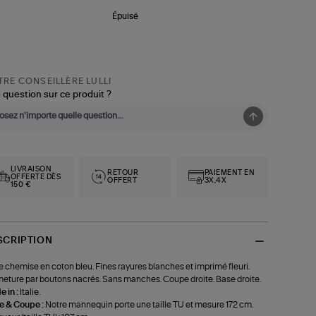
Épuisé
RE CONSEILLÈRE LULLI
 question sur ce produit ?
LIVRAISON
RETOUR
PAIEMENT EN
OFFERTE DÈS
OFFERT
3X,4X
150 €
SCRIPTION
 chemise en coton bleu. Fines rayures blanches et imprimé fleuri.
eture par boutons nacrés. Sans manches. Coupe droite. Base droite.
 in :
Italie.
le & Coupe :
Notre mannequin porte une taille TU et mesure 172 cm.