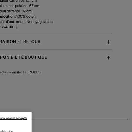
ueur (taille TU) : 107 cm.
-tour de poitrine : 67 cm.
eur de fente : 37 cm.
position :
100% coton.
eil d'entretien :
Nettoyage à sec.
-136481103)
VRAISON ET RETOUR
SPONIBILITÉ BOUTIQUE
ROBES
ections similaires :
ntinuer sans accepter
ublicité et