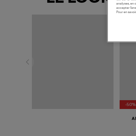
analyses, en 
accepter l’en
Pour en savoir
MADE I
-50%
A