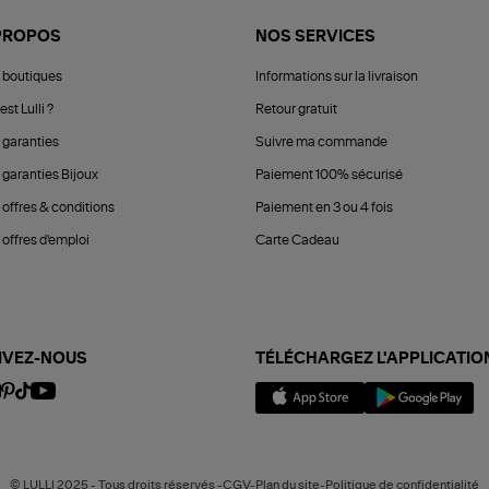
PROPOS
NOS SERVICES
 boutiques
Informations sur la livraison
est Lulli ?
Retour gratuit
 garanties
Suivre ma commande
 garanties Bijoux
Paiement 100% sécurisé
 offres & conditions
Paiement en 3 ou 4 fois
offres d'emploi
Carte Cadeau
IVEZ-NOUS
TÉLÉCHARGEZ L'APPLICATIO
© LULLI 2025 - Tous droits réservés -CGV-Plan du site-Politique de confidentialité