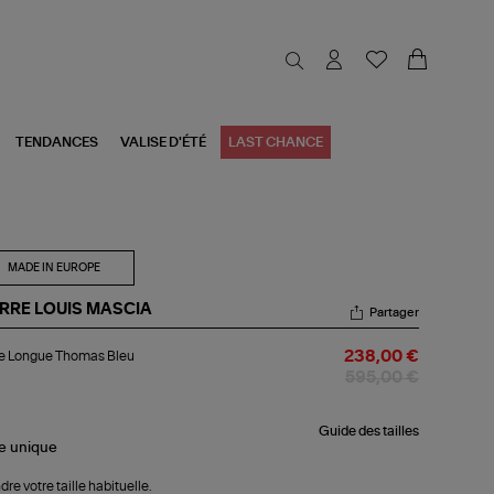
TENDANCES
VALISE D'ÉTÉ
LAST CHANCE
MADE IN EUROPE
ERRE LOUIS MASCIA
Partager
be
e Longue Thomas Bleu
238,00 €
ngue
omas
595,00 €
u
Guide des tailles
le
unique
dre votre taille habituelle.