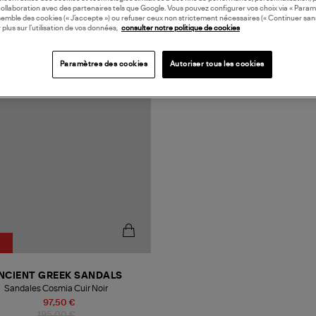
collaboration avec des partenaires tels que Google. Vous pouvez configurer vos choix via « Param
semble des cookies (« J’accepte ») ou refuser ceux non strictement nécessaires (« Continuer san
 plus sur l’utilisation de vos données,
consulter notre politique de cookies
N EUROPE
Paramètres des cookies
Autoriser tous les cookies
NCIENT GREEK SANDALS
Sandales Cosmia Cuir Noir
97,50 €
195,00 €