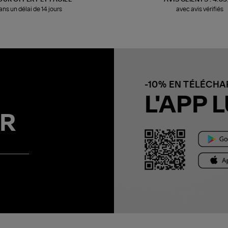
ans un délai de 14 jours
avec avis vérifiés
-10% EN TÉLÉCH
L'APP L
R