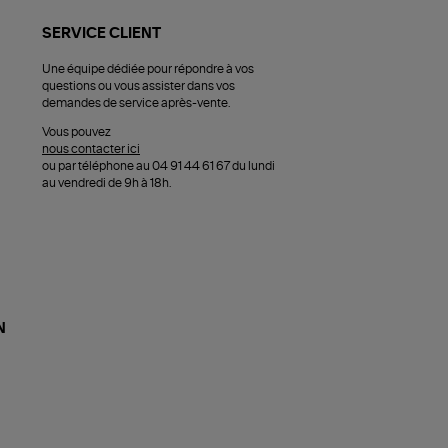
SERVICE CLIENT
Une équipe dédiée pour répondre à vos
questions ou vous assister dans vos
demandes de service après-vente.
Vous pouvez
nous contacter ici
ou par téléphone au 04 91 44 61 67 du lundi
au vendredi de 9h à 18h.
N