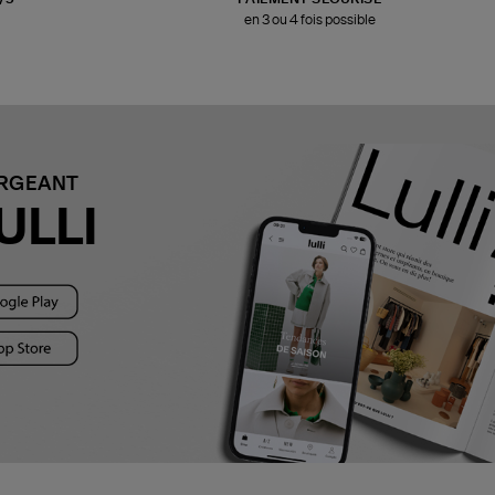
en 3 ou 4 fois possible
ARGEANT
ULLI