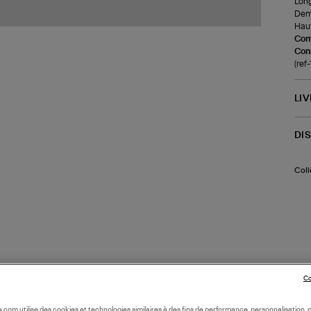
Long
Demi
Haut
Com
Cons
(ref
LI
DI
Coll
Co
oile.com utilise des cookies et technologies similaires à des fins de performance, personnalisation, p