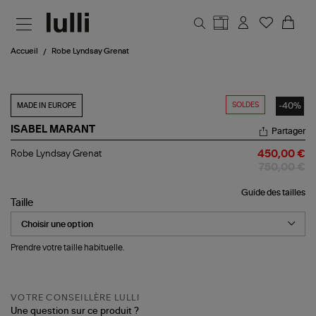
Aller au contenu principal
Accueil
Robe Lyndsay Grenat
SOLDES
-40%
MADE IN EUROPE
ISABEL MARANT
Partager
Robe
Robe Lyndsay Grenat
450,00 €
Lyndsay
750,00 €
Grenat
Guide des tailles
Taille
Prendre votre taille habituelle.
VOTRE CONSEILLÈRE LULLI
Une question sur ce produit ?