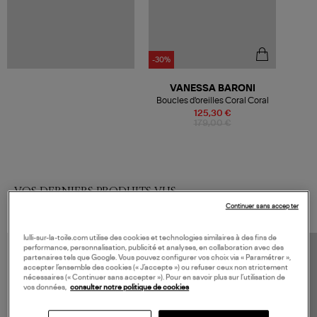
-30%
VANESSA BARONI
Boucles d'oreilles Coral Coral
125,30 €
179,00 €
VOS DERNIERS PRODUITS VUS
Continuer sans accepter
lulli-sur-la-toile.com utilise des cookies et technologies similaires à des fins de
performance, personnalisation, publicité et analyses, en collaboration avec des
partenaires tels que Google. Vous pouvez configurer vos choix via « Paramétrer »,
accepter l’ensemble des cookies (« J’accepte ») ou refuser ceux non strictement
nécessaires (« Continuer sans accepter »). Pour en savoir plus sur l’utilisation de
vos données,
consulter notre politique de cookies