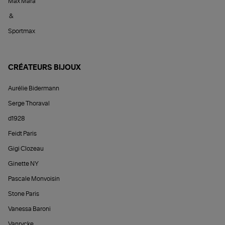
Max Mara
&
Sportmax
CRÉATEURS BIJOUX
Aurélie Bidermann
Serge Thoraval
d1928
Feidt Paris
Gigi Clozeau
Ginette NY
Pascale Monvoisin
Stone Paris
Vanessa Baroni
Vanrycke