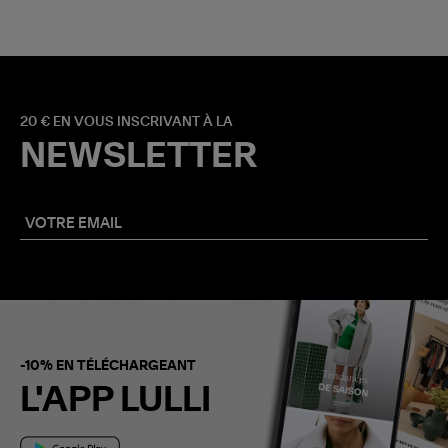
20 € EN VOUS INSCRIVANT À LA
NEWSLETTER
-10% EN TÉLÉCHARGEANT
L'APP LULLI