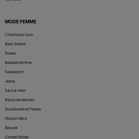
MODE FEMME
Choisi pour vous
Best-Sellers
Robes
Baskets femme
Sweatshirt
Jeans
Sacs à main
Bijoux tendances
Doudounes et Parkas
Maison déco
Beauté
Conseil Mode