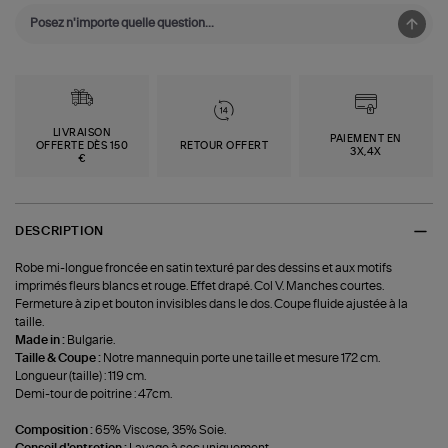
LIVRAISON
PAIEMENT EN
OFFERTE DÈS 150
RETOUR OFFERT
3X,4X
€
DESCRIPTION
Robe mi-longue froncée en satin texturé par des dessins et aux motifs
imprimés fleurs blancs et rouge. Effet drapé. Col V. Manches courtes.
Fermeture à zip et bouton invisibles dans le dos. Coupe fluide ajustée à la
taille.
Made in :
Bulgarie.
Taille & Coupe :
Notre mannequin porte une taille et mesure 172 cm.
Longueur (taille) : 119 cm.
Demi-tour de poitrine : 47cm.
Composition :
65% Viscose, 35% Soie.
Conseil d'entretien :
Lavage à sec uniquement.