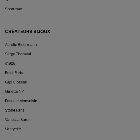
Sportmax
CRÉATEURS BIJOUX
Aurélie Bidermann
Serge Thoraval
d1928
Feidt Paris
Gigi Clozeau
Ginette NY
Pascale Monvoisin
Stone Paris
Vanessa Baroni
Vanrycke