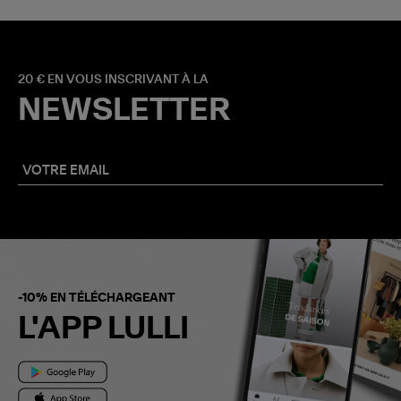
20 € EN VOUS INSCRIVANT À LA
NEWSLETTER
-10% EN TÉLÉCHARGEANT
L'APP LULLI