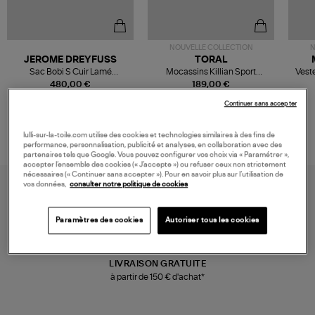
NOUVELLE COLLECTION
N
JEROME DREYFUSS
TORAL
Sac Bobi S Cuir Lamé
Mocassins Killian Sport
Veste
Champagne
Mousse
480,00 €
189,00 €
Continuer sans accepter
lulli-sur-la-toile.com utilise des cookies et technologies similaires à des fins de
performance, personnalisation, publicité et analyses, en collaboration avec des
partenaires tels que Google. Vous pouvez configurer vos choix via « Paramétrer »,
accepter l’ensemble des cookies (« J’accepte ») ou refuser ceux non strictement
nécessaires (« Continuer sans accepter »). Pour en savoir plus sur l’utilisation de
vos données,
consulter notre politique de cookies
Paramètres des cookies
Autoriser tous les cookies
LIVRAISON GRATUITE
à partir de 150 € d'achat*