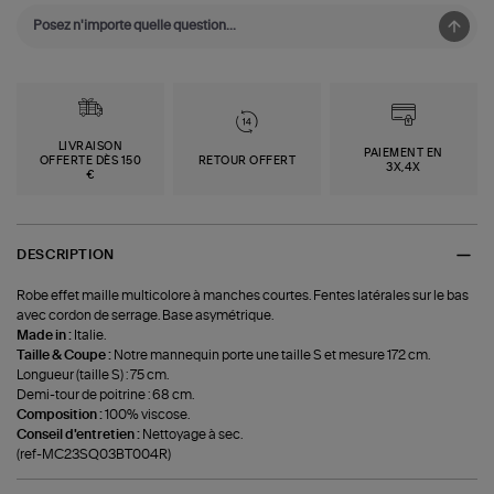
LIVRAISON
PAIEMENT EN
OFFERTE DÈS 150
RETOUR OFFERT
3X,4X
€
DESCRIPTION
Robe effet maille multicolore à manches courtes. Fentes latérales sur le bas
avec cordon de serrage. Base asymétrique.
Made in :
Italie.
Taille & Coupe :
Notre mannequin porte une taille S et mesure 172 cm.
Longueur (taille S) : 75 cm.
Demi-tour de poitrine : 68 cm.
Composition :
100% viscose.
Conseil d'entretien :
Nettoyage à sec.
(ref-MC23SQ03BT004R)