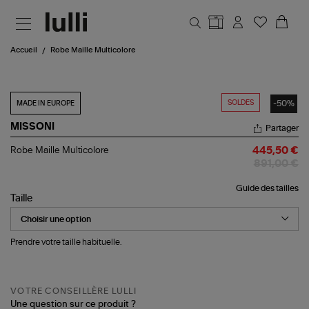
Aller au contenu principal
Accueil
Robe Maille Multicolore
SOLDES
-50%
MADE IN EUROPE
MISSONI
Partager
Robe
Robe Maille Multicolore
445,50 €
Maille
891,00 €
Multicolore
Guide des tailles
Taille
Prendre votre taille habituelle.
VOTRE CONSEILLÈRE LULLI
Une question sur ce produit ?