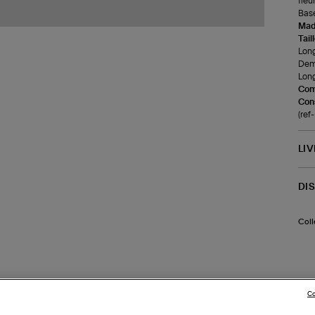
fleu
Base
Made
Tail
Long
Demi
Long
Com
Cons
(ref
LI
DI
Coll
Co