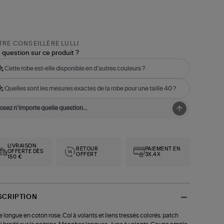
RE CONSEILLÈRE LULLI
 question sur ce produit ?
Cette robe est-elle disponible en d'autres couleurs ?
Quelles sont les mesures exactes de la robe pour une taille 40 ?
LIVRAISON
RETOUR
PAIEMENT EN
OFFERTE DÈS
OFFERT
3X,4X
150 €
SCRIPTION
 longue en coton rose. Col à volants et liens tressés colorés. patch