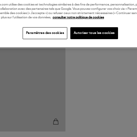
oile.com utilise des cookies et technologies similaires à des fins de performance, personnalisation, p
collaboration avec des partenaires tels que Google. Vous pouvez configurer vos choix via « Param
semble des cookies (« J’accepte ») ou refuser ceux non strictement nécessaires (« Continuer san
 plus sur l’utilisation de vos données,
consulter notre politique de cookies
Paramètres des cookies
Autoriser tous les cookies
N EUROPE