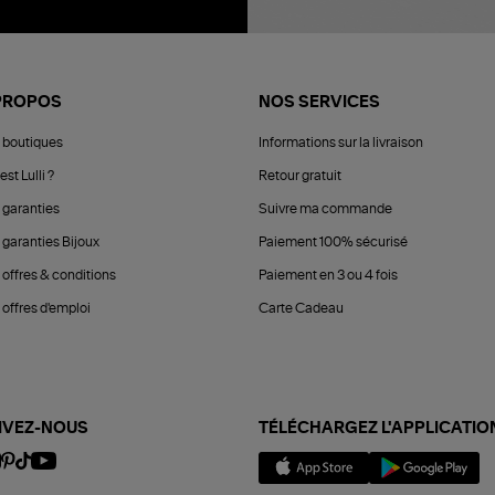
PROPOS
NOS SERVICES
 boutiques
Informations sur la livraison
est Lulli ?
Retour gratuit
 garanties
Suivre ma commande
 garanties Bijoux
Paiement 100% sécurisé
 offres & conditions
Paiement en 3 ou 4 fois
offres d'emploi
Carte Cadeau
IVEZ-NOUS
TÉLÉCHARGEZ L'APPLICATIO