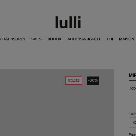
CHAUSSURES
SACS
BIJOUX
ACCESS & BEAUTÉ
LUI
MAISON
MI
-60%
SOLDES
Ro
Rob
Ma
Lo
Bro
Co
Ro
Tail
Pren