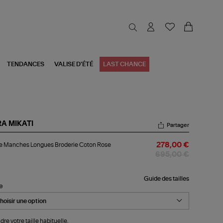
TENDANCES
VALISE D'ÉTÉ
LAST CHANCE
RA MIKATI
Partager
be
e Manches Longues Broderie Coton Rose
278,00 €
nches
ngues
695,00 €
derie
ton
se
Guide des tailles
le
dre votre taille habituelle.