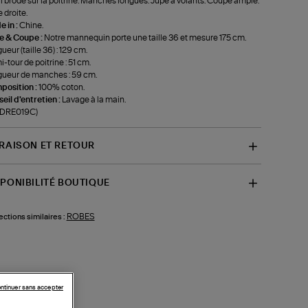
ri brodé sur la poitrine. Manches longues. Jupe à volants. Coupe ample.
 droite.
 in :
Chine.
le & Coupe :
Notre mannequin porte une taille 36 et mesure 175 cm.
ueur (taille 36) : 129 cm.
-tour de poitrine : 51 cm.
ueur de manches : 59 cm.
position :
100% coton.
eil d'entretien :
Lavage à la main.
-DRE019C)
VRAISON ET RETOUR
SPONIBILITÉ BOUTIQUE
ROBES
ections similaires :
ntinuer sans accepter