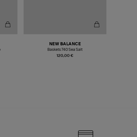
NEW BALANCE
e
Baskets 740 Sea Salt
Veste
120,00 €