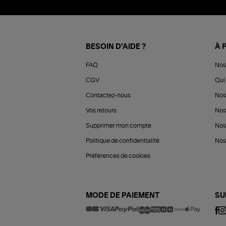
BESOIN D'AIDE ?
À 
FAQ
Nos
CGV
Qui 
Contactez-nous
Nos
Vos retours
Nos
Supprimer mon compte
Nos
Politique de confidentialité
Nos 
Préférences de cookies
MODE DE PAIEMENT
SU