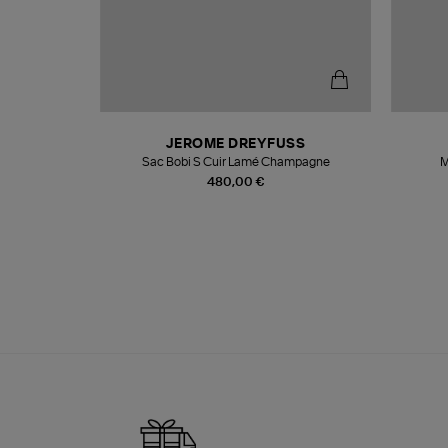
N
JEROME DREYFUSS
te
Sac Bobi S Cuir Lamé Champagne
M
480,00 €