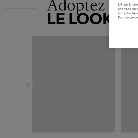
Adoptez
lulli-sur-la-t
analyses, en 
accepter l’en
LE LOOK
Pour en savoir
MADE I