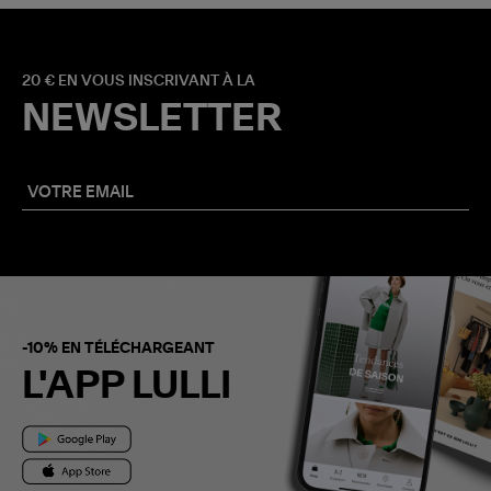
20 € EN VOUS INSCRIVANT À LA
NEWSLETTER
-10% EN TÉLÉCHARGEANT
L'APP LULLI