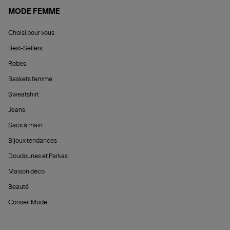
MODE FEMME
Choisi pour vous
Best-Sellers
Robes
Baskets femme
Sweatshirt
Jeans
Sacs à main
Bijoux tendances
Doudounes et Parkas
Maison déco
Beauté
Conseil Mode