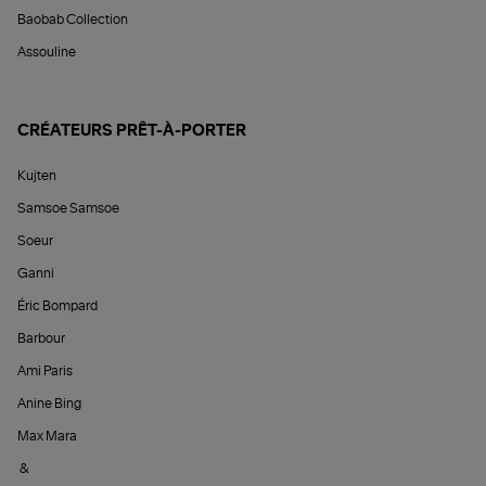
Baobab Collection
Assouline
CRÉATEURS PRÊT-À-PORTER
Kujten
Samsoe Samsoe
Soeur
Ganni
Éric Bompard
Barbour
Ami Paris
Anine Bing
Max Mara
&