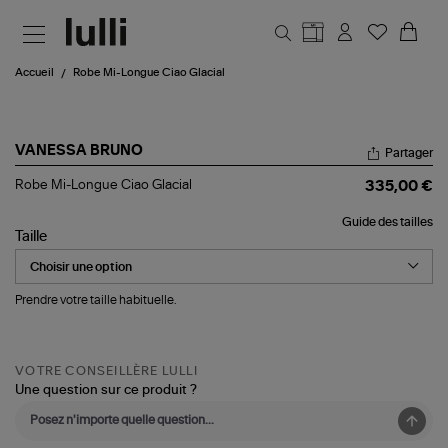
Aller au contenu principal
Accueil
Robe Mi-Longue Ciao Glacial
VANESSA BRUNO
Partager
Robe
Robe Mi-Longue Ciao Glacial
335,00 €
Mi-
Longue
Guide des tailles
Ciao
Taille
Glacial
Prendre votre taille habituelle.
VOTRE CONSEILLÈRE LULLI
Une question sur ce produit ?