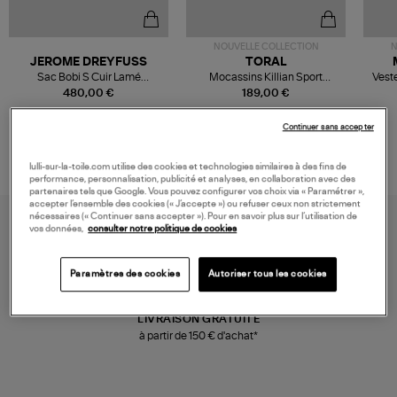
NOUVELLE COLLECTION
N
JEROME DREYFUSS
TORAL
Sac Bobi S Cuir Lamé
Mocassins Killian Sport
Veste
Champagne
Mousse
480,00 €
189,00 €
Continuer sans accepter
lulli-sur-la-toile.com utilise des cookies et technologies similaires à des fins de
performance, personnalisation, publicité et analyses, en collaboration avec des
partenaires tels que Google. Vous pouvez configurer vos choix via « Paramétrer »,
accepter l’ensemble des cookies (« J’accepte ») ou refuser ceux non strictement
nécessaires (« Continuer sans accepter »). Pour en savoir plus sur l’utilisation de
vos données,
consulter notre politique de cookies
Paramètres des cookies
Autoriser tous les cookies
LIVRAISON GRATUITE
à partir de 150 € d'achat*