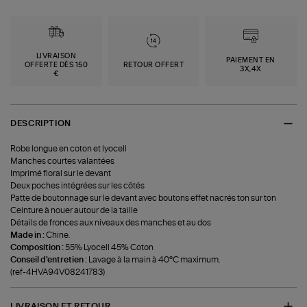
LIVRAISON
PAIEMENT EN
OFFERTE DÈS 150
RETOUR OFFERT
3X,4X
€
DESCRIPTION
Robe longue en coton et lyocell
Manches courtes valantées
Imprimé floral sur le devant
Deux poches intégrées sur les côtés
Patte de boutonnage sur le devant avec boutons effet nacrés ton sur ton
Ceinture à nouer autour de la taille
Détails de fronces aux niveaux des manches et au dos
Made in :
Chine.
Composition :
55% Lyocell 45% Coton
Conseil d'entretien :
Lavage à la main à 40°C maximum.
(ref-4HVA94V08241783)
LIVRAISON ET RETOUR