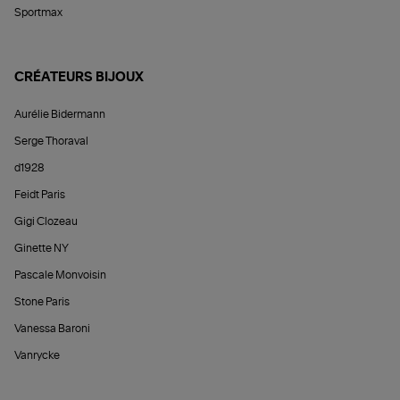
Sportmax
CRÉATEURS BIJOUX
Aurélie Bidermann
Serge Thoraval
d1928
Feidt Paris
Gigi Clozeau
Ginette NY
Pascale Monvoisin
Stone Paris
Vanessa Baroni
Vanrycke