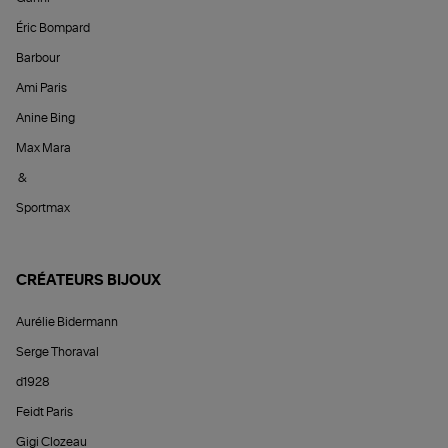
Éric Bompard
Barbour
Ami Paris
Anine Bing
Max Mara
&
Sportmax
CRÉATEURS BIJOUX
Aurélie Bidermann
Serge Thoraval
d1928
Feidt Paris
Gigi Clozeau