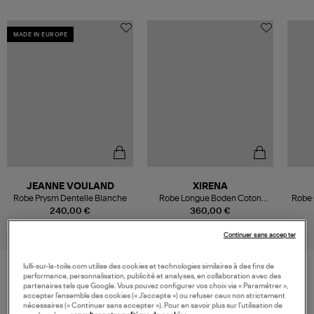
MADE IN EUROPE
JEANNE VOULAND
XIRENA
Robe Prysm Dentelle Blanche
Robe Longue Boden Coton
Robe 
Blanc
240,00 €
360,00 €
Continuer sans accepter
lulli-sur-la-toile.com utilise des cookies et technologies similaires à des fins de
performance, personnalisation, publicité et analyses, en collaboration avec des
partenaires tels que Google. Vous pouvez configurer vos choix via « Paramétrer »,
VOS DERNIERS PRODUITS VUS
accepter l’ensemble des cookies (« J’accepte ») ou refuser ceux non strictement
nécessaires (« Continuer sans accepter »). Pour en savoir plus sur l’utilisation de