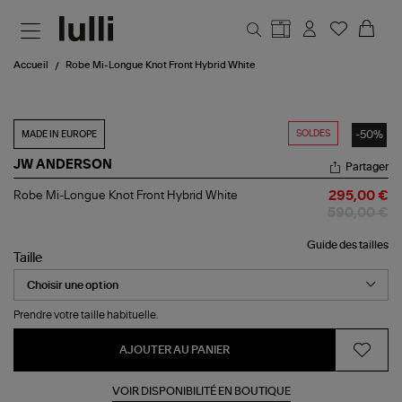
Aller au contenu principal
Accueil
Robe Mi-Longue Knot Front Hybrid White
SOLDES
-50%
MADE IN EUROPE
JW ANDERSON
Partager
Robe
Robe Mi-Longue Knot Front Hybrid White
295,00 €
Mi-
590,00 €
Longue
Knot
Guide des tailles
Front
Taille
Hybrid
White
Prendre votre taille habituelle.
AJOUTER AU PANIER
VOIR DISPONIBILITÉ EN BOUTIQUE