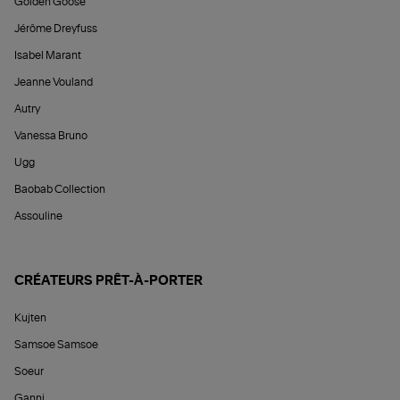
Golden Goose
Jérôme Dreyfuss
Isabel Marant
Jeanne Vouland
Autry
Vanessa Bruno
Ugg
Baobab Collection
Assouline
CRÉATEURS PRÊT-À-PORTER
Kujten
Samsoe Samsoe
Soeur
Ganni