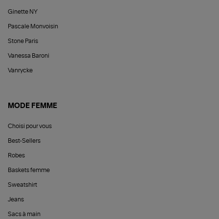
Ginette NY
Pascale Monvoisin
Stone Paris
Vanessa Baroni
Vanrycke
MODE FEMME
Choisi pour vous
Best-Sellers
Robes
Baskets femme
Sweatshirt
Jeans
Sacs à main