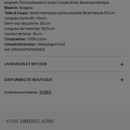
poignets. Poche plaquée à l'avant. Coupe droite. Base asymétrique.
Made in :
Bulgarie.
Taille & Coupe :
Notre mannequin porte une taille 36 et mesure 172 cm.
Longueur (taille 36) : 113 cm.
Demi-tour de poitrine : 50 cm.
Longueur de manches : 59,5 cm.
Hauteur de fente : 18 cm.
Composition :
100% coton.
Conseil d'entretien :
Nettoyage à froid.
(ref-DR0434PG1090001)
LIVRAISON ET RETOUR
DISPONIBILITÉ BOUTIQUE
ROBES
Collections similaires :
VOUS AIMEREZ AUSSI