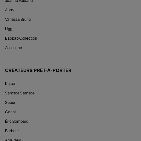
Jeanne Vouland
Autry
Vanessa Bruno
Ugg
Baobab Collection
Assouline
CRÉATEURS PRÊT-À-PORTER
Kujten
Samsoe Samsoe
Soeur
Ganni
Éric Bompard
Barbour
Ami Paris