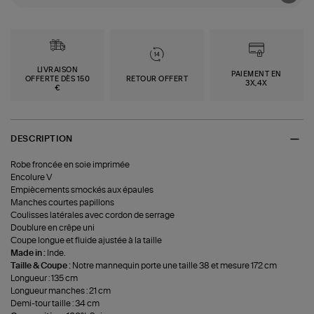
LIVRAISON
PAIEMENT EN
OFFERTE DÈS 150
RETOUR OFFERT
3X,4X
€
DESCRIPTION
Robe froncée en soie imprimée
Encolure V
Empiècements smockés aux épaules
Manches courtes papillons
Coulisses latérales avec cordon de serrage
Doublure en crêpe uni
Coupe longue et fluide ajustée à la taille
Made in :
Inde.
Taille & Coupe :
Notre mannequin porte une taille 38 et mesure 172 cm
Longueur : 135 cm
Longueur manches : 21 cm
Demi-tour taille : 34 cm