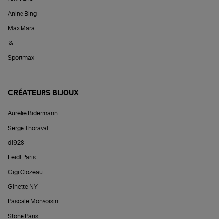
Anine Bing
Max Mara
&
Sportmax
CRÉATEURS BIJOUX
Aurélie Bidermann
Serge Thoraval
d1928
Feidt Paris
Gigi Clozeau
Ginette NY
Pascale Monvoisin
Stone Paris