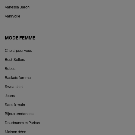
Vanessa Baroni
Vanrycke
MODE FEMME
Choisi pour vous
Best-Sellers
Robes
Baskets femme
Sweatshirt
Jeans
Sacs à main
Bijoux tendances
Doudounes et Parkas
Maison déco