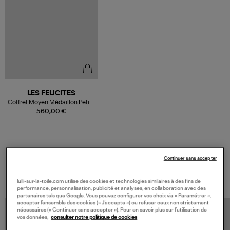
LES FELICITES
Coffret Moyen Médaillon Petite
Sphère 7 Pierres de Protection
560,00 €
Continuer sans accepter
VOS DERNIERS PRODUITS VUS
lulli-sur-la-toile.com utilise des cookies et technologies similaires à des fins de
performance, personnalisation, publicité et analyses, en collaboration avec des
partenaires tels que Google. Vous pouvez configurer vos choix via « Paramétrer »,
accepter l’ensemble des cookies (« J’accepte ») ou refuser ceux non strictement
nécessaires (« Continuer sans accepter »). Pour en savoir plus sur l’utilisation de
vos données,
consulter notre politique de cookies