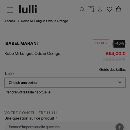
Aller au contenu principal
Accueil
Robe Mi Longue Odelia Orange
SOLDES
-40%
ISABEL MARANT
Partager
Robe
Robe Mi Longue Odelia Orange
654,00 €
Mi
1 090,00 €
Longue
Odelia
Guide des tailles
Orange
Taille
Prendre votre taille habituelle.
VOTRE CONSEILLÈRE LULLI
Une question sur ce produit ?