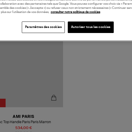
collaboration avec des partenaires tels que Google. Vous pouvez configurer vos choix via « Param
semble des cookies (« J’accepte ») ou refuser ceux non strictement nécessaires (« Continuer san
 plus sur l’utilisation de vos données,
consulter notre politique de cookies
Paramètres des cookies
Autoriser tous les cookies
%
AMI PARIS
c Top Handle Paris Paris Marron
534,00 €