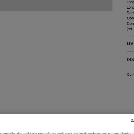
Long
Lon
Demi
Com
Cons
(ref
LI
DI
Coll
Co
oile.com utilise des cookies et technologies similaires à des fins de performance, personnalisation, p