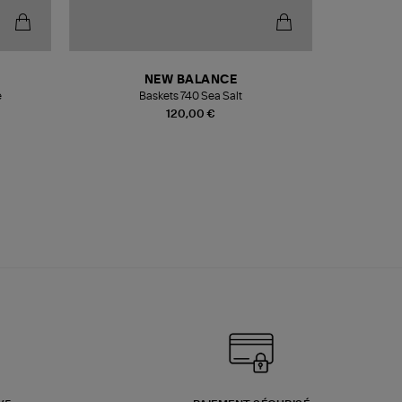
NEW BALANCE
e
Baskets 740 Sea Salt
Veste
120,00 €