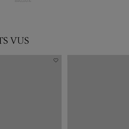
890,00 €
TS VUS