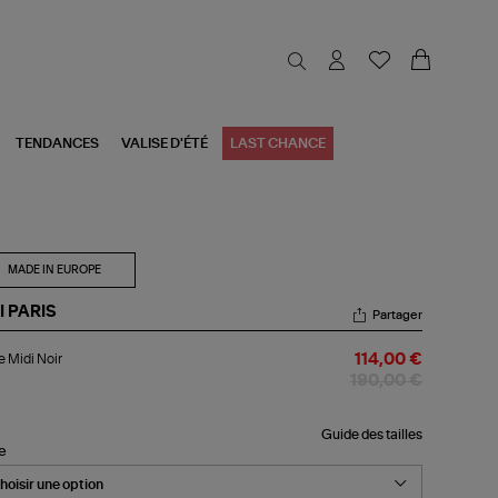
TENDANCES
VALISE D'ÉTÉ
LAST CHANCE
MADE IN EUROPE
I PARIS
Partager
be
 Midi Noir
114,00 €
i
r
190,00 €
Guide des tailles
le