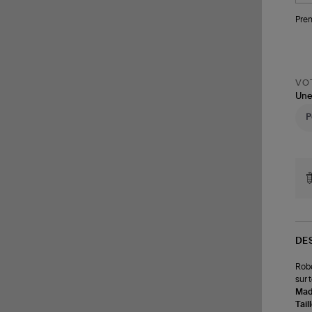
Pren
VOT
Une
DE
Robe
sur 
Made
Tail