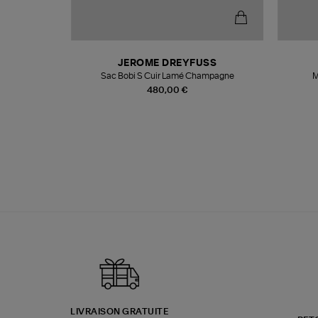
N
JEROME DREYFUSS
te
Sac Bobi S Cuir Lamé Champagne
M
480,00 €
LIVRAISON GRATUITE