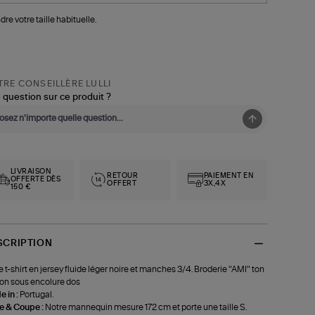
dre votre taille habituelle.
RE CONSEILLÈRE LULLI
 question sur ce produit ?
LIVRAISON
RETOUR
PAIEMENT EN
OFFERTE DÈS
OFFERT
3X,4X
150 €
SCRIPTION
 t-shirt en jersey fluide léger noire et manches 3/4. Broderie "AMI" ton
ton sous encolure dos
 in :
Portugal.
le & Coupe :
Notre mannequin mesure 172 cm et porte une taille S.