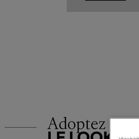
Adoptez
LE LOOK
lulli-sur-la-t