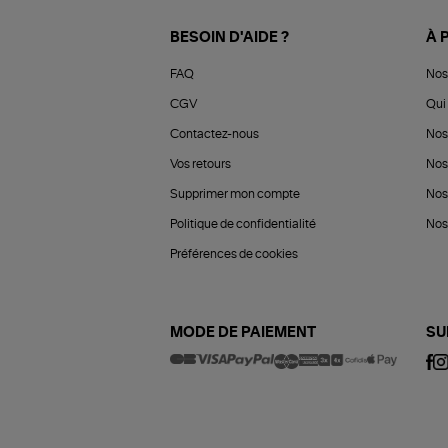
BESOIN D'AIDE ?
À 
FAQ
Nos
CGV
Qui 
Contactez-nous
Nos
Vos retours
Nos
Supprimer mon compte
Nos
Politique de confidentialité
Nos 
Préférences de cookies
MODE DE PAIEMENT
SU