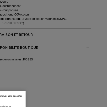
ueur :
gueur manches :
-tour poitrine :
position :
100% coton.
eil d'entretien :
Lavage délicat en machine à 30°C.
-FDR271JE0101001)
VRAISON ET RETOUR
SPONIBILITÉ BOUTIQUE
ROBES
ections similaires :
ntinuer sans accepter
ublicité et