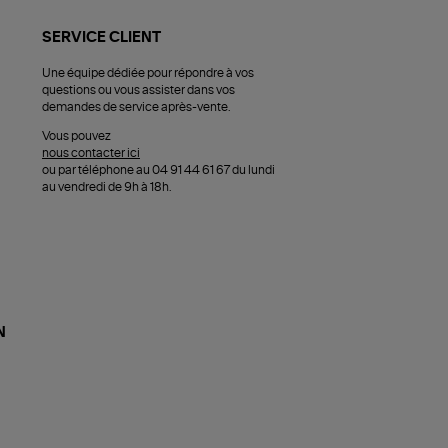
SERVICE CLIENT
Une équipe dédiée pour répondre à vos
questions ou vous assister dans vos
demandes de service après-vente.
Vous pouvez
nous contacter ici
ou par téléphone au 04 91 44 61 67 du lundi
au vendredi de 9h à 18h.
N