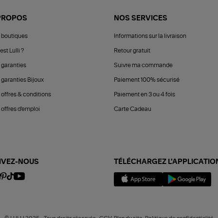
PROPOS
NOS SERVICES
 boutiques
Informations sur la livraison
est Lulli ?
Retour gratuit
 garanties
Suivre ma commande
 garanties Bijoux
Paiement 100% sécurisé
 offres & conditions
Paiement en 3 ou 4 fois
offres d'emploi
Carte Cadeau
IVEZ-NOUS
TÉLÉCHARGEZ L'APPLICATIO