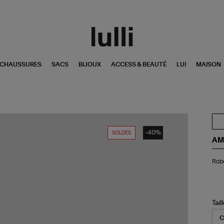
CHAUSSURES
SACS
BIJOUX
ACCESS & BEAUTÉ
LUI
MAISON
-40%
SOLDES
AM
Ro
Robe
Mid
Noi
Tail