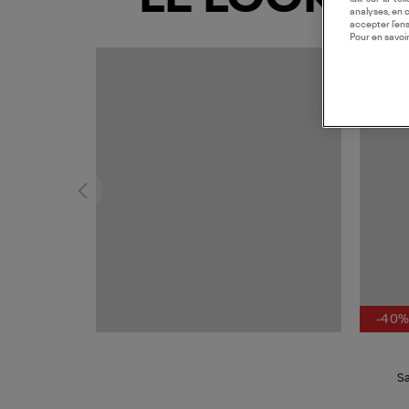
analyses, en 
accepter l’en
Pour en savoir
-40
Sa