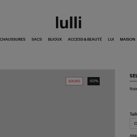
CHAUSSURES
SACS
BIJOUX
ACCESS & BEAUTÉ
LUI
MAISON
SE
-60%
SOLDES
Ro
Rob
Min
Ba
De
Ble
Tail
Atte