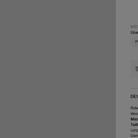
VOT
Une
DE
Robe
deva
Made
Tail
Long
Demi