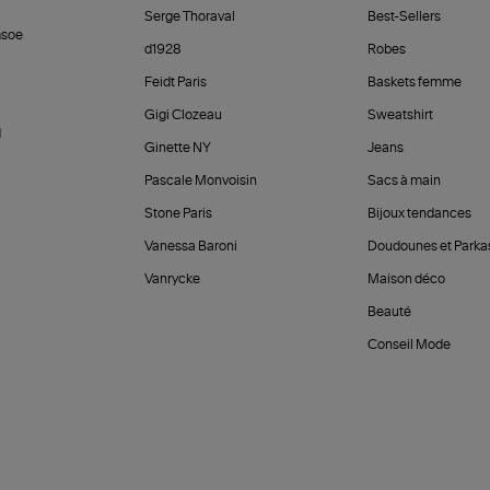
Serge Thoraval
Best-Sellers
soe
d1928
Robes
Feidt Paris
Baskets femme
Gigi Clozeau
Sweatshirt
d
Ginette NY
Jeans
Pascale Monvoisin
Sacs à main
Stone Paris
Bijoux tendances
Vanessa Baroni
Doudounes et Parka
Vanrycke
Maison déco
Beauté
Conseil Mode