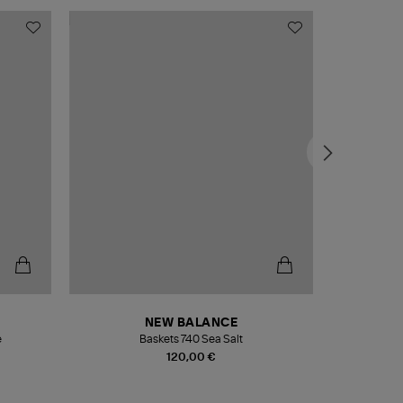
NEW BALANCE
e
Baskets 740 Sea Salt
Veste
120,00 €