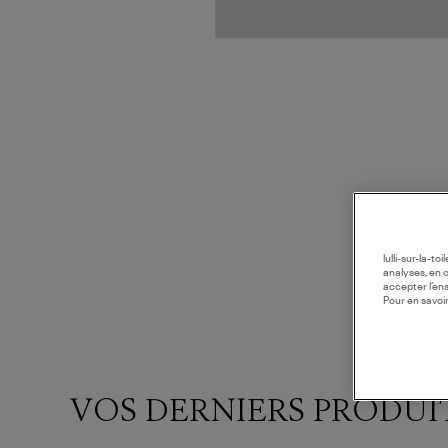
lulli-sur-la-t
analyses, en 
accepter l’en
Pour en savoir
VOS DERNIERS PRODUI