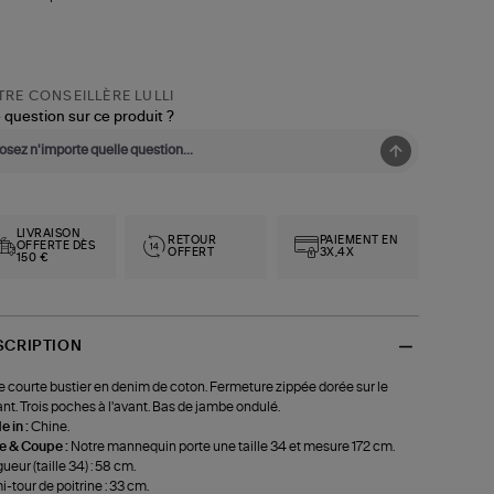
RE CONSEILLÈRE LULLI
 question sur ce produit ?
LIVRAISON
RETOUR
PAIEMENT EN
OFFERTE DÈS
OFFERT
3X,4X
150 €
SCRIPTION
 courte bustier en denim de coton. Fermeture zippée dorée sur le
nt. Trois poches à l'avant. Bas de jambe ondulé.
 in :
Chine.
le & Coupe :
Notre mannequin porte une taille 34 et mesure 172 cm.
ueur (taille 34) : 58 cm.
-tour de poitrine : 33 cm.