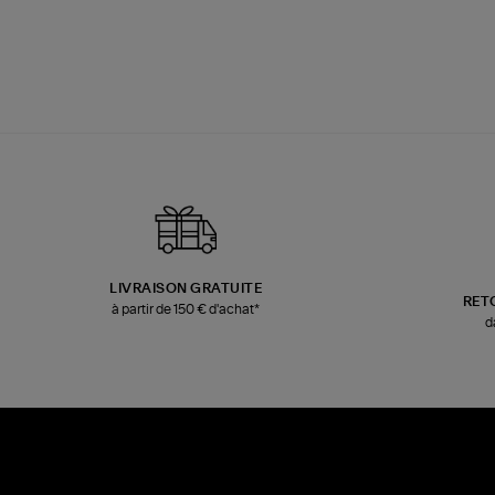
LIVRAISON GRATUITE
RET
à partir de 150 € d'achat*
d