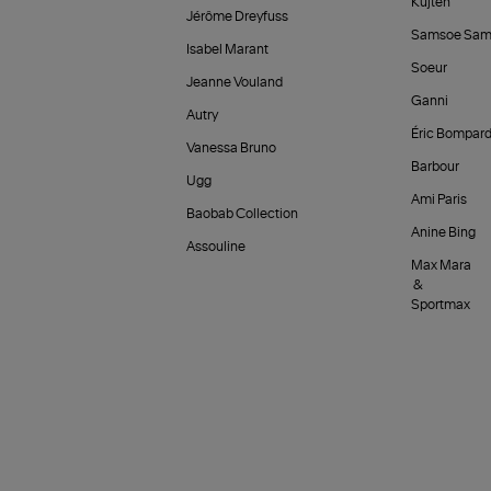
Kujten
Jérôme Dreyfuss
Samsoe Sam
Isabel Marant
Soeur
Jeanne Vouland
Ganni
Autry
Éric Bompar
Vanessa Bruno
Barbour
Ugg
Ami Paris
Baobab Collection
Anine Bing
Assouline
Max Mara
&
Sportmax