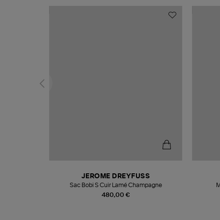
N
JEROME DREYFUSS
te
Sac Bobi S Cuir Lamé Champagne
M
480,00 €