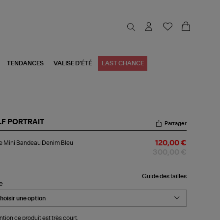
TENDANCES
VALISE D'ÉTÉ
LAST CHANCE
LF PORTRAIT
Partager
be
e Mini Bandeau Denim Bleu
120,00 €
i
ndeau
300,00 €
nim
u
Guide des tailles
le
ntion ce produit est très court.