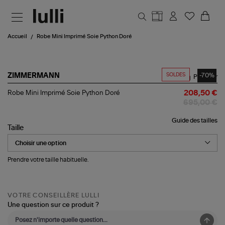
Aller au contenu principal
Accueil
Robe Mini Imprimé Soie Python Doré
SOLDES
-70%
ZIMMERMANN
Partager
Robe
Robe Mini Imprimé Soie Python Doré
208,50 €
Mini
695,00 €
Imprimé
Soie
Guide des tailles
Python
Taille
Doré
Prendre votre taille habituelle.
VOTRE CONSEILLÈRE LULLI
Une question sur ce produit ?