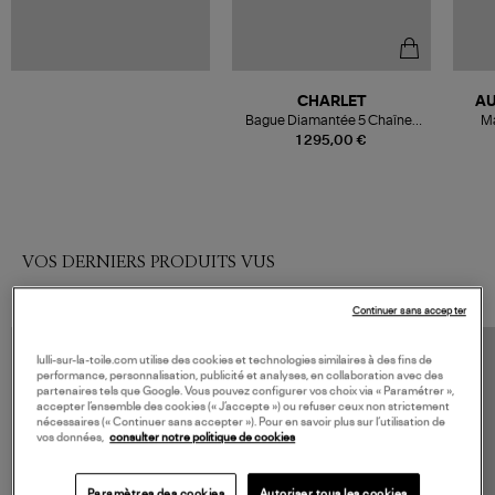
CHARLET
AU
Bague Diamantée 5 Chaînes
Ma
Or Jaune
1 295,00 €
VOS DERNIERS PRODUITS VUS
Continuer sans accepter
lulli-sur-la-toile.com utilise des cookies et technologies similaires à des fins de
performance, personnalisation, publicité et analyses, en collaboration avec des
partenaires tels que Google. Vous pouvez configurer vos choix via « Paramétrer »,
accepter l’ensemble des cookies (« J’accepte ») ou refuser ceux non strictement
nécessaires (« Continuer sans accepter »). Pour en savoir plus sur l’utilisation de
vos données,
consulter notre politique de cookies
Paramètres des cookies
Autoriser tous les cookies