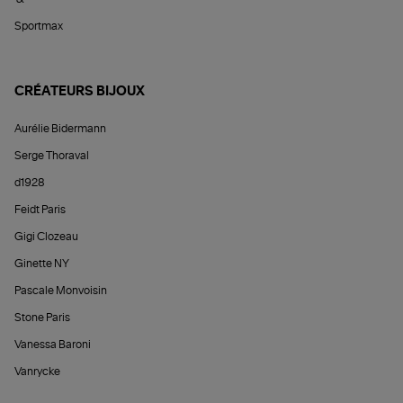
Sportmax
CRÉATEURS BIJOUX
Aurélie Bidermann
Serge Thoraval
d1928
Feidt Paris
Gigi Clozeau
Ginette NY
Pascale Monvoisin
Stone Paris
Vanessa Baroni
Vanrycke