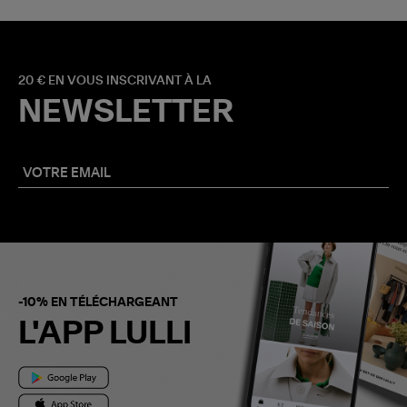
20 € EN VOUS INSCRIVANT À LA
NEWSLETTER
-10% EN TÉLÉCHARGEANT
L'APP LULLI