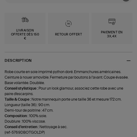
LIVRAISON
PAIEMENT EN
OFFERTE DÈS 150
RETOUR OFFERT
3X,4X
€
DESCRIPTION
Robe courte en soie imprimé python doré. Emmanchures américaines.
Ceinture à nouer amovible. Fermeture par boutons à l'avant. Coupe évasée.
Base volantée. Doublée.
Conseil stylistique :
Pour un look glamour, associez cette robe avec une
paire d'escarpins.
Taille & Coupe :
Notre mannequin porte une taille 36 et mesure 172 cm.
Longueur (taille 36) : 90 cm.
Demi-tour de poitrine : 47 cm.
Composition :
100% soie.
Doublure : 100% viscose.
Conseil d'entretien :
Nettoyage à sec.
(ref-5769DBOTGOLDP)