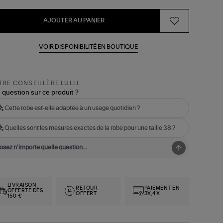
AJOUTER AU PANIER
VOIR DISPONIBILITÉ EN BOUTIQUE
RE CONSEILLÈRE LULLI
 question sur ce produit ?
Cette robe est-elle adaptée à un usage quotidien ?
Quelles sont les mesures exactes de la robe pour une taille 38 ?
LIVRAISON
RETOUR
PAIEMENT EN
OFFERTE DÈS
OFFERT
3X,4X
150 €