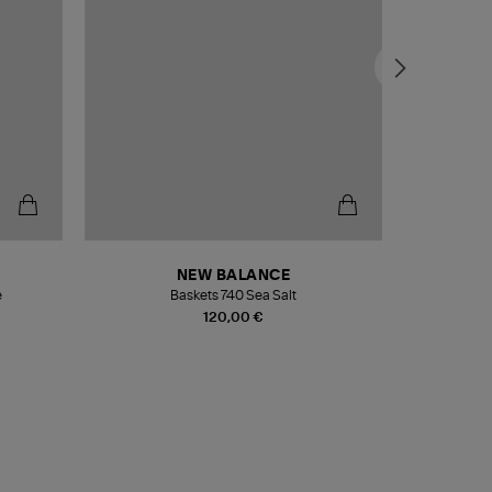
NEW BALANCE
e
Baskets 740 Sea Salt
Veste
120,00 €