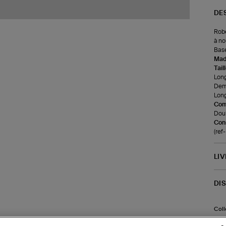
DE
Robe
à no
Base
Made
Tail
Long
Demi
Long
Com
Doub
Cons
(ref
LI
DI
Coll