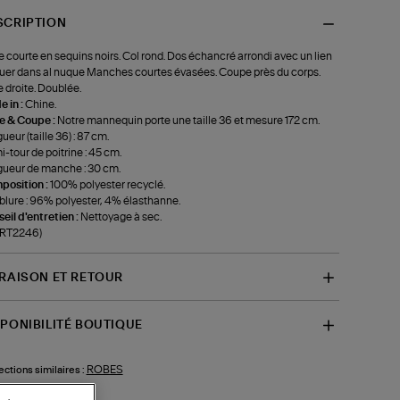
SCRIPTION
 courte en sequins noirs. Col rond. Dos échancré arrondi avec un lien
uer dans al nuque Manches courtes évasées. Coupe près du corps.
 droite. Doublée.
 in :
Chine.
le & Coupe :
Notre mannequin porte une taille 36 et mesure 172 cm.
ueur (taille 36) : 87 cm.
-tour de poitrine : 45 cm.
ueur de manche : 30 cm.
position :
100% polyester recyclé.
lure : 96% polyester, 4% élasthanne.
eil d'entretien :
Nettoyage à sec.
-RT2246)
VRAISON ET RETOUR
SPONIBILITÉ BOUTIQUE
ROBES
ections similaires :