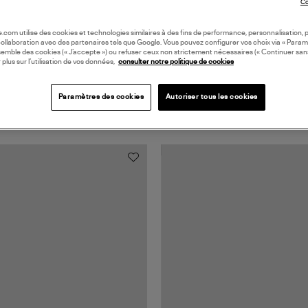
Co
oile.com utilise des cookies et technologies similaires à des fins de performance, personnalisation, p
collaboration avec des partenaires tels que Google. Vous pouvez configurer vos choix via « Param
semble des cookies (« J’accepte ») ou refuser ceux non strictement nécessaires (« Continuer san
 plus sur l’utilisation de vos données,
consulter notre politique de cookies
Paramètres des cookies
Autoriser tous les cookies