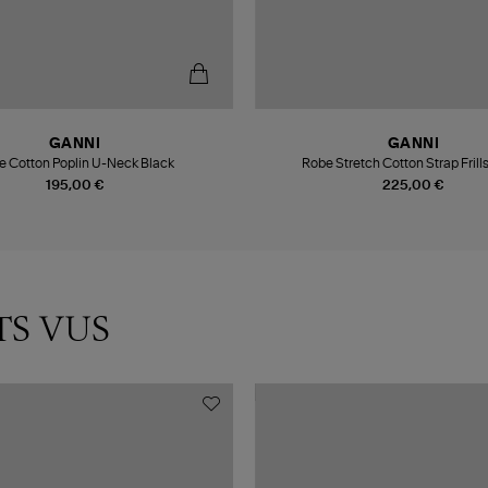
GANNI
GANNI
e Cotton Poplin U-Neck Black
Robe Stretch Cotton Strap Frill
195,00 €
225,00 €
TS VUS