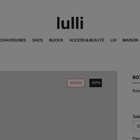
CHAUSSURES
SACS
BIJOUX
ACCESS & BEAUTÉ
LUI
MAISON
RO
-60%
SOLDES
Ro
Robe
Min
Jas
Se
Ar
Tail
Pren