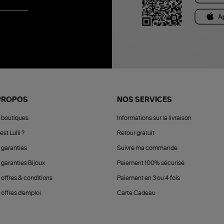
PROPOS
NOS SERVICES
 boutiques
Informations sur la livraison
est Lulli ?
Retour gratuit
 garanties
Suivre ma commande
 garanties Bijoux
Paiement 100% sécurisé
 offres & conditions
Paiement en 3 ou 4 fois
offres d'emploi
Carte Cadeau