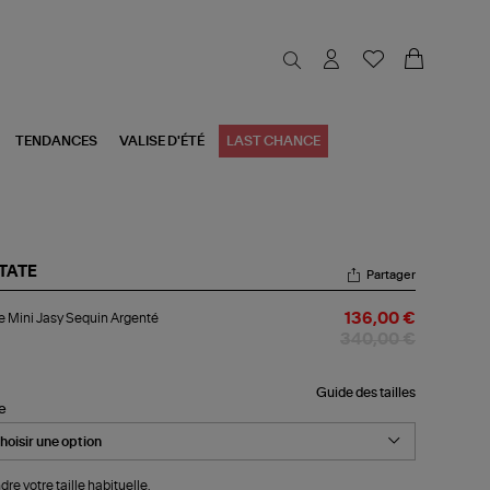
TENDANCES
VALISE D'ÉTÉ
LAST CHANCE
TATE
Partager
be
 Mini Jasy Sequin Argenté
136,00 €
i
y
340,00 €
quin
genté
Guide des tailles
le
dre votre taille habituelle.