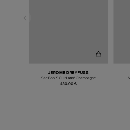
N
JEROME DREYFUSS
te
Sac Bobi S Cuir Lamé Champagne
M
480,00 €