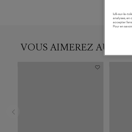
lulli-sur-la-t
analyses, en 
accepter l’en
Pour en savoir
VOUS AIMEREZ AUSSI