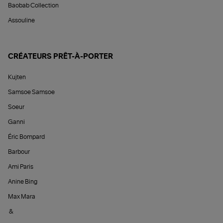
Baobab Collection
Assouline
CRÉATEURS PRÊT-À-PORTER
Kujten
Samsoe Samsoe
Soeur
Ganni
Éric Bompard
Barbour
Ami Paris
Anine Bing
Max Mara
&