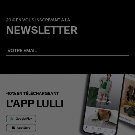
20 € EN VOUS INSCRIVANT À LA
NEWSLETTER
-10% EN TÉLÉCHARGEANT
L'APP LULLI