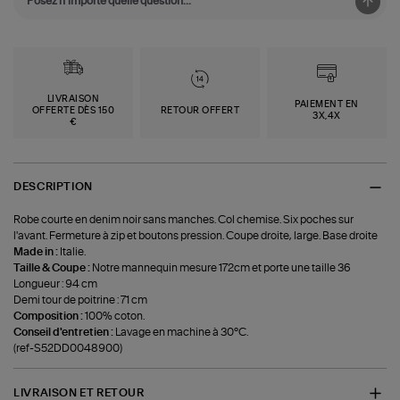
LIVRAISON
PAIEMENT EN
OFFERTE DÈS 150
RETOUR OFFERT
3X,4X
€
DESCRIPTION
Robe courte en denim noir sans manches. Col chemise. Six poches sur
l'avant. Fermeture à zip et boutons pression. Coupe droite, large. Base droite
Made in :
Italie.
Taille & Coupe :
Notre mannequin mesure 172cm et porte une taille 36
Longueur : 94 cm
Demi tour de poitrine : 71 cm
Composition :
100% coton.
Conseil d'entretien :
Lavage en machine à 30°C.
(ref-S52DD0048900)
LIVRAISON ET RETOUR