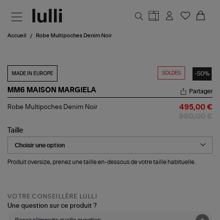
Aller au contenu principal
Accueil
Robe Multipoches Denim Noir
SOLDES
-50%
MADE IN EUROPE
MM6 MAISON MARGIELA
Partager
Robe
Robe Multipoches Denim Noir
495,00 €
Multipoches
990,00 €
Denim
Noir
Taille
Produit oversize, prenez une taille en-dessous de votre taille habituelle.
VOTRE CONSEILLÈRE LULLI
Une question sur ce produit ?