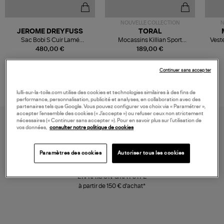
NOUVELLE COLLECTION
N
JEROME DREYFUSS
TORAL
Sac Bobi S Cuir Lamé
Mocassins Killian Sport
Veste
Champagne
Mousse
480,00 €
189,00 €
Continuer sans accepter
lulli-sur-la-toile.com utilise des cookies et technologies similaires à des fins de
performance, personnalisation, publicité et analyses, en collaboration avec des
partenaires tels que Google. Vous pouvez configurer vos choix via « Paramétrer »,
accepter l’ensemble des cookies (« J’accepte ») ou refuser ceux non strictement
nécessaires (« Continuer sans accepter »). Pour en savoir plus sur l’utilisation de
vos données,
consulter notre politique de cookies
Paramètres des cookies
Autoriser tous les cookies
LIVRAISON GRATUITE
à partir de 150 € d'achat*