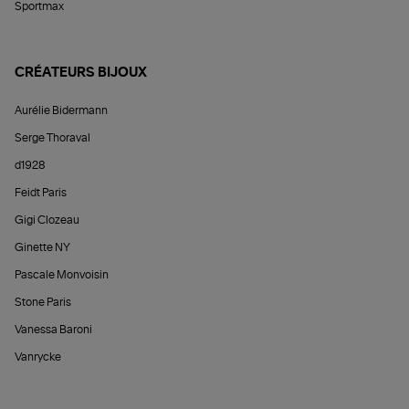
Sportmax
CRÉATEURS BIJOUX
Aurélie Bidermann
Serge Thoraval
d1928
Feidt Paris
Gigi Clozeau
Ginette NY
Pascale Monvoisin
Stone Paris
Vanessa Baroni
Vanrycke