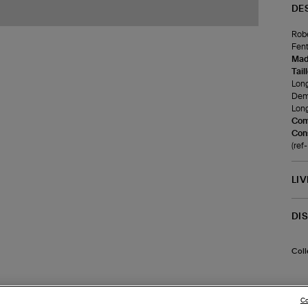
DE
Robe
Fent
Made
Tail
Long
Demi
Long
Com
Cons
(re
LI
DI
Coll
Co