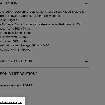
SCRIPTION
 longue en coton. Effet délavé. Manches courtes. Plis sur le devant.
e sur le devant. Coupe ajustée. Base asymétrique.
 in :
Bulgarie.
le & Coupe :
Notre mannequin porte une taille 36 et mesure 172 cm.
ueur (taille 36) : 140 cm.
-tour de poitrine : 41 cm.
ueur de fente: 63 cm.
position :
100% coton.
eil d'entretien :
Lavage délicat à 30°C.
f-RO0307FAA1N41I40AK)
VRAISON ET RETOUR
SPONIBILITÉ BOUTIQUE
ROBES
ections similaires :
ntinuer sans accepter