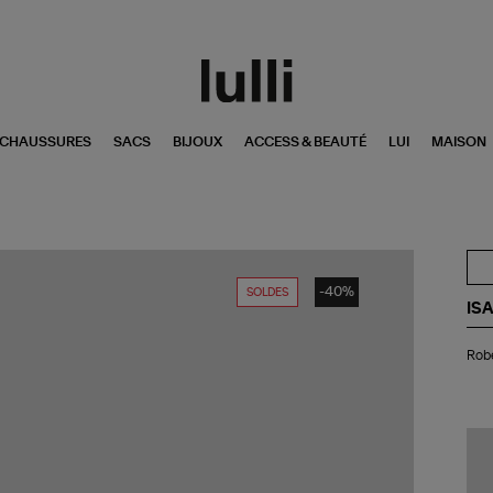
CHAUSSURES
SACS
BIJOUX
ACCESS & BEAUTÉ
LUI
MAISON
-40%
SOLDES
IS
Ro
Robe
Na
Ant
Pin