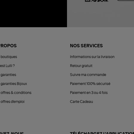
PROPOS
NOS SERVICES
 boutiques
Informations sur la livraison
est Lulli ?
Retour gratuit
 garanties
Suivre ma commande
 garanties Bijoux
Paiement 100% sécurisé
 offres & conditions
Paiement en 3 ou 4 fois
offres d'emploi
Carte Cadeau