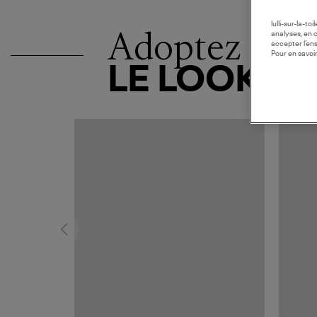
lulli-sur-la-t
Adoptez
analyses, en 
accepter l’en
Pour en savoir
LE LOOK