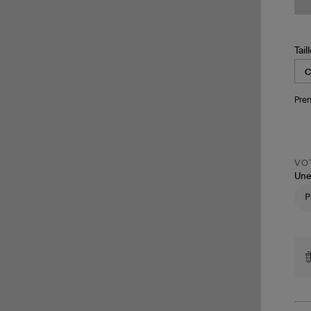
Tail
Pren
VOT
Une