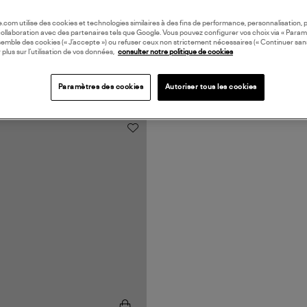
oile.com utilise des cookies et technologies similaires à des fins de performance, personnalisation, p
collaboration avec des partenaires tels que Google. Vous pouvez configurer vos choix via « Param
semble des cookies (« J’accepte ») ou refuser ceux non strictement nécessaires (« Continuer san
 plus sur l’utilisation de vos données,
consulter notre politique de cookies
Paramètres des cookies
Autoriser tous les cookies