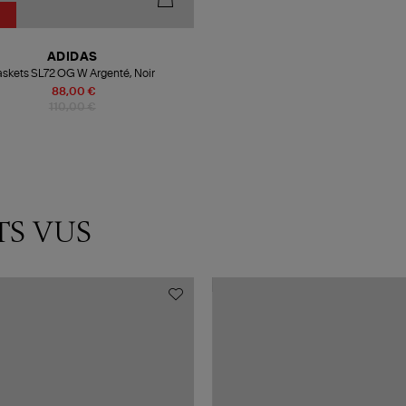
ADIDAS
askets SL72 OG W Argenté, Noir
88,00 €
110,00 €
TS VUS