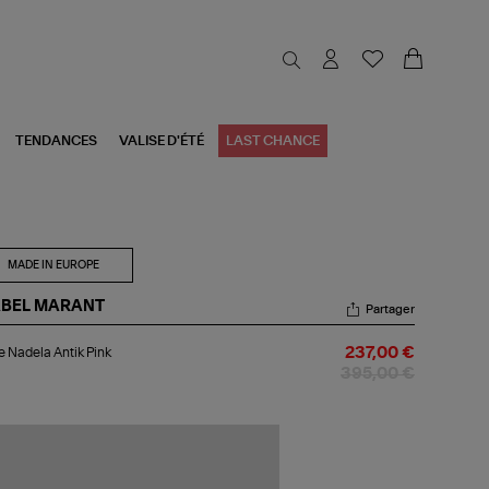
TENDANCES
VALISE D'ÉTÉ
LAST CHANCE
MADE IN EUROPE
ABEL MARANT
Partager
be
 Nadela Antik Pink
237,00 €
dela
ik
395,00 €
k