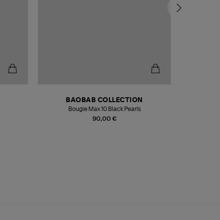
BAOBAB COLLECTION
Bougie Max 10 Black Pearls
Paréo Fou
90,00 €