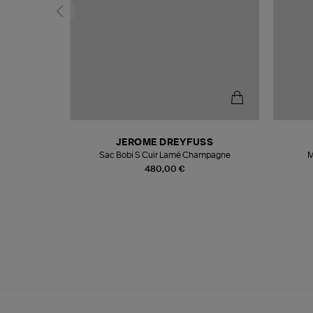
T
JEROME DREYFUSS
k
Sac Bobi S Cuir Lamé Champagne
M
480,00 €