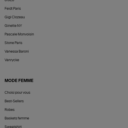
Feidt Paris
Gigi Clozeau
Ginette NY
Pascale Monvoisin
Stone Paris
Vanessa Baroni
Vanrycke
MODE FEMME
Choisi pour vous
Best-Sellers
Robes
Baskets femme
Sweatshirt