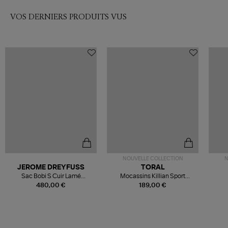
VOS DERNIERS PRODUITS VUS
NOUVELLE COLLECTION
N
JEROME DREYFUSS
TORAL
Sac Bobi S Cuir Lamé
Mocassins Killian Sport
Champagne
Mousse
480,00 €
189,00 €