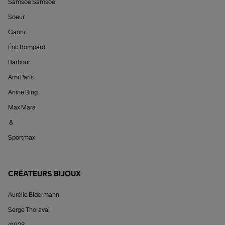
Samsoe Samsoe
Soeur
Ganni
Éric Bompard
Barbour
Ami Paris
Anine Bing
Max Mara
&
Sportmax
CRÉATEURS BIJOUX
Aurélie Bidermann
Serge Thoraval
d1928