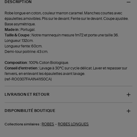
DESCRIPTION
Robe longue en coton, couleur marron caramel. Manches courtes avec
épaulettes amovibles. Plis sur le devant. Fente sur le devant. Coupe ajustée.
Base asymétrique.
Made in :
Portugal.
Taille & Coupe :
Notre mannequin mesure 1m72 et porte une taille 36.
Longueur: 132cm.
Longueur fente: 60cm.
Demi-tour poitrine: 43 cm.
Composition :
100% Coton Biologique.
Conseil d'entretien :
Lavage à 30°C sur cycle délicat. Laver et repasser sur
l'envers, en enlevant les épaulettes avant lavage.
(ref-RO0307FAA1N41I50CA)
LIVRAISON ET RETOUR
DISPONIBILITÉ BOUTIQUE
-
ROBES
ROBES LONGUES
Collections similaires :