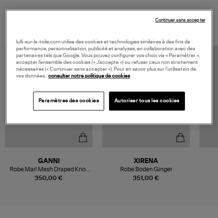
VOUS AIMEREZ AUSSI
Continuer sans accepter
lulli-sur-la-toile.com utilise des cookies et technologies similaires à des fins de
performance, personnalisation, publicité et analyses, en collaboration avec des
partenaires tels que Google. Vous pouvez configurer vos choix via « Paramétrer »,
accepter l’ensemble des cookies (« J’accepte ») ou refuser ceux non strictement
nécessaires (« Continuer sans accepter »). Pour en savoir plus sur l’utilisation de
vos données,
consulter notre politique de cookies
Paramètres des cookies
Autoriser tous les cookies
GANNI
XIRENA
Robe Marl Mesh Draped Knot
Robe Boden Ginger
Demitasse
350,00 €
351,00 €