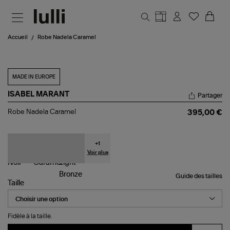
Aller au contenu principal
Accueil
Robe Nadela Caramel
MADE IN EUROPE
ISABEL MARANT
Partager
Robe
Robe Nadela Caramel
395,00 €
Nadela
Caramel
+
1
Voir plus
Guide des tailles
Taille
Fidèle à la taille.