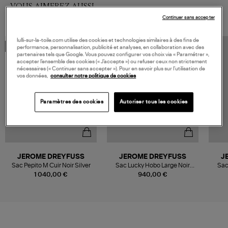
VOUS AIMEREZ AUSSI
Continuer sans accepter
lulli-sur-la-toile.com utilise des cookies et technologies similaires à des fins de
MADE IN EUROPE
performance, personnalisation, publicité et analyses, en collaboration avec des
partenaires tels que Google. Vous pouvez configurer vos choix via « Paramétrer »,
accepter l’ensemble des cookies (« J’accepte ») ou refuser ceux non strictement
nécessaires (« Continuer sans accepter »). Pour en savoir plus sur l’utilisation de
vos données,
consulter notre politique de cookies
Paramètres des cookies
Autoriser tous les cookies
JEROME DREYFUSS
JEROME DREYFUSS
J
Sac Pepito M Cuir Noir Silver
Sac Lucky Hobo Large Noir
Sac
Brass
1 040,00 €
940,00 €