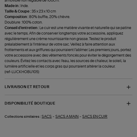
amovible non réglable de 100cm.
Made in :
Inde.
Taille & Coupe :
35 x 23 x 10 cm
Composition :
80% buffle, 20% chèvre.
Doublure : 100% coton.
Conseil d'entretien :
Le cuir est une matière vivante et naturelle qui se patine
avec le temps. Afin de conserver longtemps votre accessoire, appliquez
régulièrement une crème nourrissante non grasse. Testez le produit
préalablement à l'intérieur de votre sac. Veillez à faire attention aux
frottements et aux griffures qui pourraient l'abîmer. Les premiers jours, portez
votre accessoire avec des vêtements foncés pour éviter le dégorgement des
couleurs. Évitez les contacts avec l'eau, les sources de chaleur, le soleil, la
lumière artificielle et les corps gras qui pourraient altérer la couleur.
(ref-LUCKHOBU105)
LIVRAISON ET RETOUR
DISPONIBILITÉ BOUTIQUE
-
-
SACS
SACS A MAIN
SACS EN CUIR
Collections similaires :