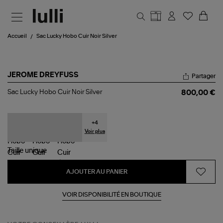
Aller au contenu principal
Accueil
Sac Lucky Hobo Cuir Noir Silver
JEROME DREYFUSS
Partager
Sac
Sac Lucky Hobo Cuir Noir Silver
800,00 €
Lucky
Hobo
Cuir
Noir
+
4
Silver
Voir plus
Taille
unique
AJOUTER AU PANIER
VOIR DISPONIBILITÉ EN BOUTIQUE