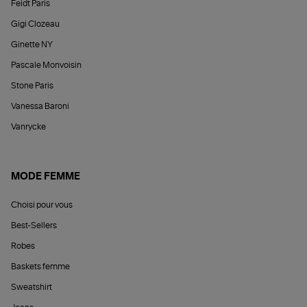
Feidt Paris
Gigi Clozeau
Ginette NY
Pascale Monvoisin
Stone Paris
Vanessa Baroni
Vanrycke
MODE FEMME
Choisi pour vous
Best-Sellers
Robes
Baskets femme
Sweatshirt