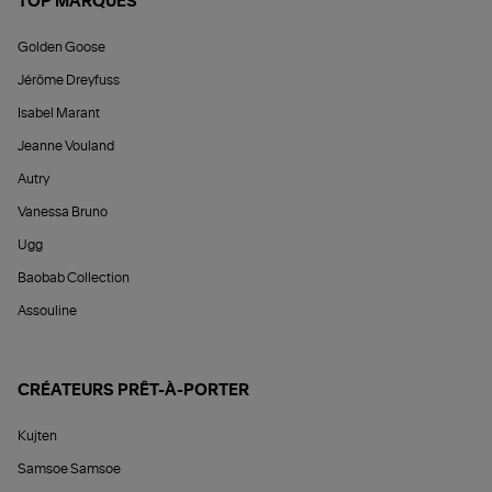
TOP MARQUES
Golden Goose
Jérôme Dreyfuss
Isabel Marant
Jeanne Vouland
Autry
Vanessa Bruno
Ugg
Baobab Collection
Assouline
CRÉATEURS PRÊT-À-PORTER
Kujten
Samsoe Samsoe