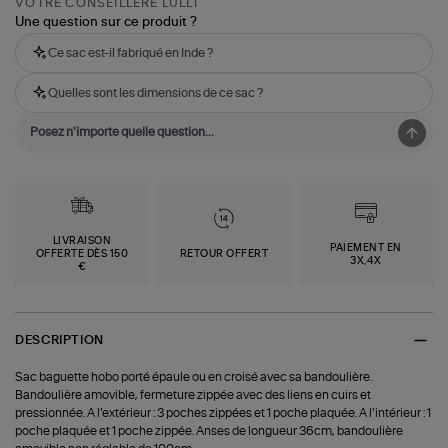
VOTRE CONSEILLÈRE LULLI
Une question sur ce produit ?
Ce sac est-il fabriqué en Inde ?
Quelles sont les dimensions de ce sac ?
LIVRAISON
PAIEMENT EN
OFFERTE DÈS 150
RETOUR OFFERT
3X,4X
€
DESCRIPTION
Sac baguette hobo porté épaule ou en croisé avec sa bandoulière.
Bandoulière amovible, fermeture zippée avec des liens en cuirs et
pressionnée. A l’extérieur : 3 poches zippées et 1 poche plaquée. A l’intérieur : 1
poche plaquée et 1 poche zippée. Anses de longueur 36cm, bandoulière