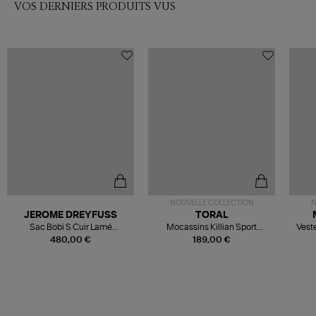
VOS DERNIERS PRODUITS VUS
NOUVELLE COLLECTION
N
JEROME DREYFUSS
TORAL
Sac Bobi S Cuir Lamé
Mocassins Killian Sport
Veste
Champagne
Mousse
480,00 €
189,00 €