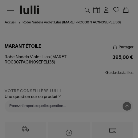
Aller au contenu principal
Accueil
Robe Nadela Violet Lilas (IMARET-RO0307FAC1N09EPELI36)
MARANT ÉTOILE
Partager
Robe
Robe Nadela Violet Lilas (IMARET-
395,00 €
Nadela
RO0307FAC1N09EPELI36)
Violet
Lilas
Guide des tailles
(IMARET-
RO0307FAC1N09EPELI36)
VOTRE CONSEILLÈRE LULLI
Une question sur ce produit ?