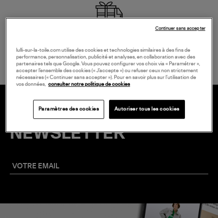
Continuer sans accepter
LIVRAISON GRATUITE
à partir de 150 € d'achat*
lulli-sur-la-toile.com utilise des cookies et technologies similaires à des fins de
performance, personnalisation, publicité et analyses, en collaboration avec des
partenaires tels que Google. Vous pouvez configurer vos choix via « Paramétrer »,
accepter l’ensemble des cookies (« J’accepte ») ou refuser ceux non strictement
nécessaires (« Continuer sans accepter »). Pour en savoir plus sur l’utilisation de
vos données,
consulter notre politique de cookies
Paramètres des cookies
Autoriser tous les cookies
20 € EN VOUS INSCRIVANT À LA
NEWSLETTER