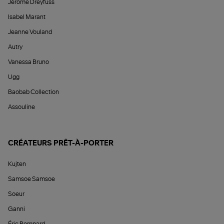
Jérôme Dreyfuss
Isabel Marant
Jeanne Vouland
Autry
Vanessa Bruno
Ugg
Baobab Collection
Assouline
CRÉATEURS PRÊT-À-PORTER
Kujten
Samsoe Samsoe
Soeur
Ganni