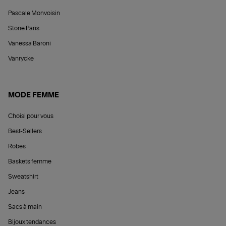
Pascale Monvoisin
Stone Paris
Vanessa Baroni
Vanrycke
MODE FEMME
Choisi pour vous
Best-Sellers
Robes
Baskets femme
Sweatshirt
Jeans
Sacs à main
Bijoux tendances