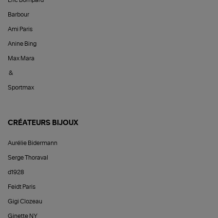
Éric Bompard
Barbour
Ami Paris
Anine Bing
Max Mara
&
Sportmax
CRÉATEURS BIJOUX
Aurélie Bidermann
Serge Thoraval
d1928
Feidt Paris
Gigi Clozeau
Ginette NY