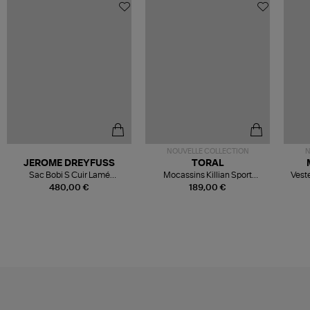
NOUVELLE COLLECTION
N
JEROME DREYFUSS
TORAL
Sac Bobi S Cuir Lamé
Mocassins Killian Sport
Veste
Champagne
Mousse
480,00 €
189,00 €