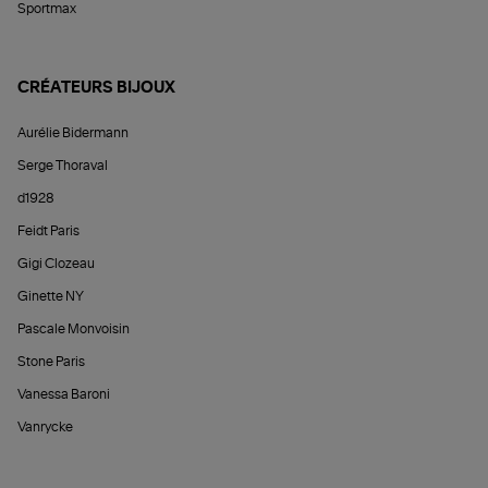
Sportmax
CRÉATEURS BIJOUX
Aurélie Bidermann
Serge Thoraval
d1928
Feidt Paris
Gigi Clozeau
Ginette NY
Pascale Monvoisin
Stone Paris
Vanessa Baroni
Vanrycke