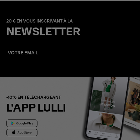
20 € EN VOUS INSCRIVANT À LA
NEWSLETTER
-10% EN TÉLÉCHARGEANT
L'APP LULLI