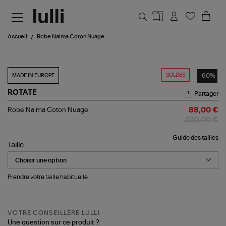
Aller au contenu principal
Accueil
Robe Naima Coton Nuage
SOLDES
-60%
MADE IN EUROPE
ROTATE
Partager
Robe
Robe Naima Coton Nuage
88,00 €
Naima
220,00 €
Coton
Nuage
Guide des tailles
Taille
Prendre votre taille habituelle.
VOTRE CONSEILLÈRE LULLI
Une question sur ce produit ?