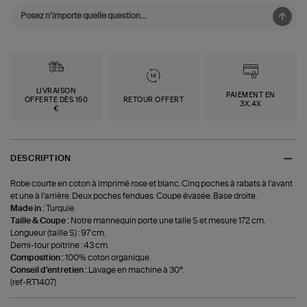
LIVRAISON
PAIEMENT EN
OFFERTE DÈS 150
RETOUR OFFERT
3X,4X
€
DESCRIPTION
Robe courte en coton à imprimé rose et blanc. Cinq poches à rabats à l'avant
et une à l'arrière. Deux poches fendues. Coupe évasée. Base droite.
Made in :
Turquie.
Taille & Coupe :
Notre mannequin porte une talle S et mesure 172 cm.
Longueur (taille S) : 97 cm.
Demi-tour poitrine : 43 cm.
Composition :
100% coton organique.
Conseil d'entretien :
Lavage en machine à 30°.
(ref-RT1407)