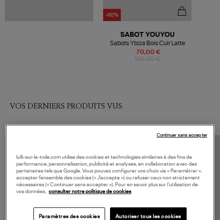
-60%
SABOT YOUYOU
Sabots Ybiza Bois Cuir Latte
70,00 €
175,00 €
VOS DERNIERS PRODUITS VUS
Continuer sans accepter
lulli-sur-la-toile.com utilise des cookies et technologies similaires à des fins de
performance, personnalisation, publicité et analyses, en collaboration avec des
partenaires tels que Google. Vous pouvez configurer vos choix via « Paramétrer »,
accepter l’ensemble des cookies (« J’accepte ») ou refuser ceux non strictement
nécessaires (« Continuer sans accepter »). Pour en savoir plus sur l’utilisation de
vos données,
consulter notre politique de cookies
Paramètres des cookies
Autoriser tous les cookies