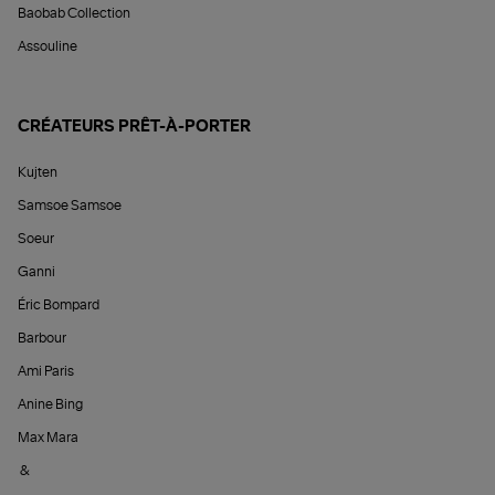
Baobab Collection
Assouline
CRÉATEURS PRÊT-À-PORTER
Kujten
Samsoe Samsoe
Soeur
Ganni
Éric Bompard
Barbour
Ami Paris
Anine Bing
Max Mara
&