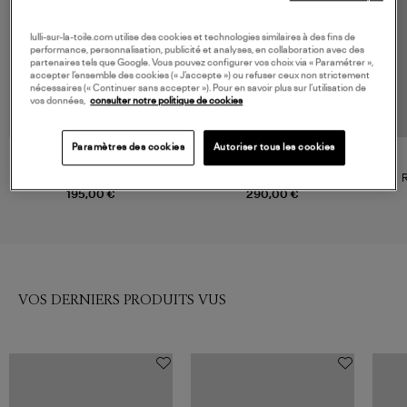
lulli-sur-la-toile.com utilise des cookies et technologies similaires à des fins de
performance, personnalisation, publicité et analyses, en collaboration avec des
partenaires tels que Google. Vous pouvez configurer vos choix via « Paramétrer »,
accepter l’ensemble des cookies (« J’accepte ») ou refuser ceux non strictement
nécessaires (« Continuer sans accepter »). Pour en savoir plus sur l’utilisation de
vos données,
consulter notre politique de cookies
Paramètres des cookies
Autoriser tous les cookies
ANINE BING
A.P.C.
Robe Cole Green
Robe Evy Vert Sauge
R
195,00 €
290,00 €
VOS DERNIERS PRODUITS VUS