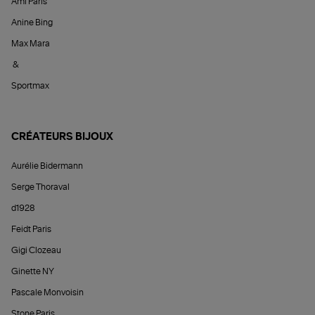
Ami Paris
Anine Bing
Max Mara
&
Sportmax
CRÉATEURS BIJOUX
Aurélie Bidermann
Serge Thoraval
d1928
Feidt Paris
Gigi Clozeau
Ginette NY
Pascale Monvoisin
Stone Paris