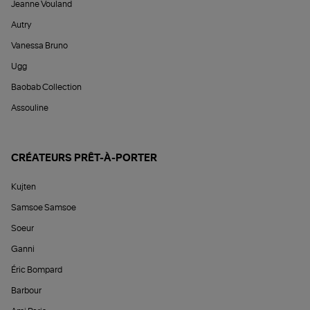
Jeanne Vouland
Autry
Vanessa Bruno
Ugg
Baobab Collection
Assouline
CRÉATEURS PRÊT-À-PORTER
Kujten
Samsoe Samsoe
Soeur
Ganni
Éric Bompard
Barbour