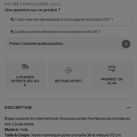
VOTRE CONSEILLÈRE LULLI
Une question sur ce produit ?
Cette robe est-elle adaptée à un lavage en machine à 30° ?
Quelles sont les dimensions de la robe en taille 36 ?
LIVRAISON
PAIEMENT EN
OFFERTE DÈS 150
RETOUR OFFERT
3X,4X
€
DESCRIPTION
Robe courte en lin imprimé floral. Encolure carrée. Fermeture zip invisible au
dos. Coupe droite.
Made in :
Inde.
Taille & Coupe :
Notre mannequin porte une taille 36 et mesure 172 cm.