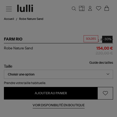
Aller au contenu principal
Accueil
Robe Nature Sand
SOLDES
-30%
FARM RIO
Partager
Robe
Robe Nature Sand
154,00 €
Nature
220,00 €
Sand
Guide des tailles
Taille
Prendre votre taille habituelle.
AJOUTER AU PANIER
VOIR DISPONIBILITÉ EN BOUTIQUE