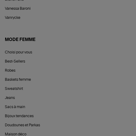
Vanessa Baroni
Vanrycke
MODE FEMME
Choisi pour vous
Best-Sellers
Robes
Baskets femme
Sweatshirt
Jeans
Sacs à main
Bijoux tendances
Doudounes et Parkas
Maison déco