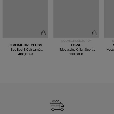
NOUVELLE COLLECTION
N
JEROME DREYFUSS
TORAL
Sac Bobi S Cuir Lamé
Mocassins Killian Sport
Veste
Champagne
Mousse
480,00 €
189,00 €