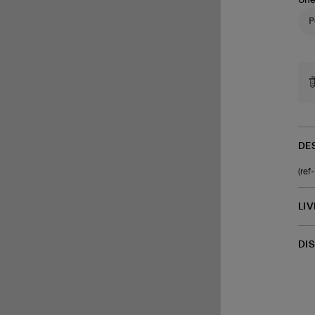
Une
DE
(re
LI
DI