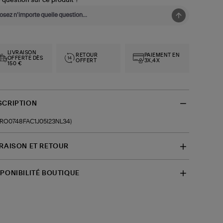
 question sur ce produit ?
LIVRAISON
RETOUR
PAIEMENT EN
OFFERTE DÈS
OFFERT
3X,4X
150 €
SCRIPTION
f-RO0748FAC1J05I23NL34)
VRAISON ET RETOUR
SPONIBILITÉ BOUTIQUE