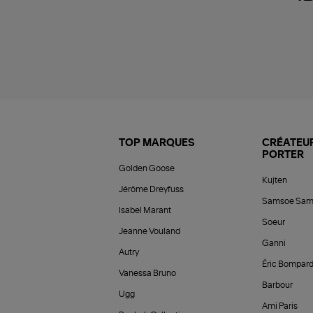
TOP MARQUES
CRÉATEUR
PORTER
Golden Goose
Kujten
Jérôme Dreyfuss
Samsoe Sam
Isabel Marant
Soeur
Jeanne Vouland
Ganni
Autry
Éric Bompar
Vanessa Bruno
Barbour
Ugg
Ami Paris