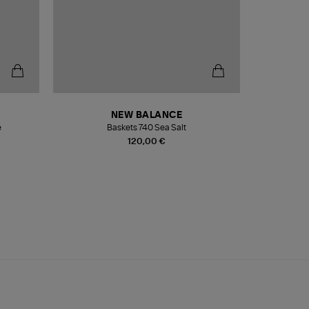
NEW BALANCE
e
Baskets 740 Sea Salt
Veste
120,00 €