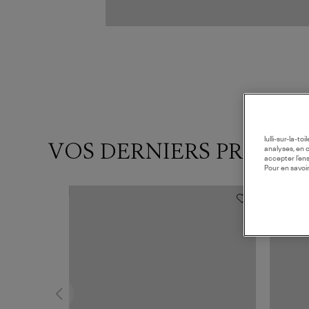
lulli-sur-la-t
VOS DERNIERS PRODUI
analyses, en 
accepter l’en
Pour en savoir