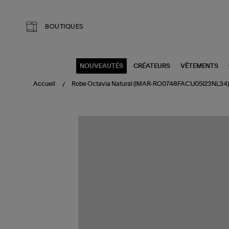
Aller au contenu principal
BOUTIQUES
NOUVEAUTÉS
CRÉATEURS
VÊTEMENTS
Accueil
Robe Octavia Natural (IMAR-RO0748FAC1J05I23NL34