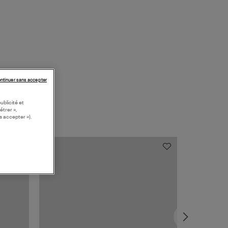
ntinuer sans accepter
ublicité et
étrer »,
s accepter »).