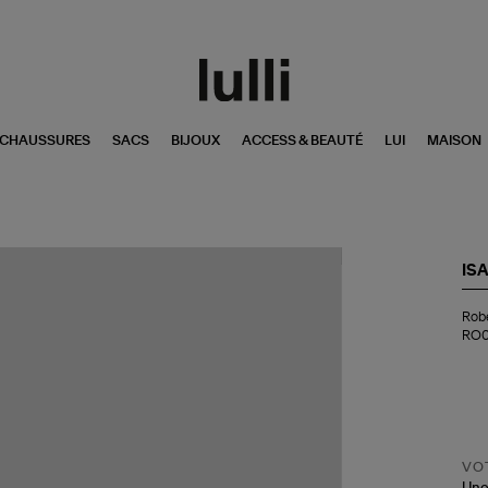
CHAUSSURES
SACS
BIJOUX
ACCESS & BEAUTÉ
LUI
MAISON
)
IS
Ro
Robe
Oct
RO0
Nat
(IM
RO
VOT