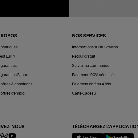
PROPOS
NOS SERVICES
 boutiques
Informations sur la livraison
est Lulli ?
Retour gratuit
 garanties
Suivre ma commande
 garanties Bijoux
Paiement 100% sécurisé
 offres & conditions
Paiement en 3 ou 4 fois
offres d'emploi
Carte Cadeau
IVEZ-NOUS
TÉLÉCHARGEZ L'APPLICATIO