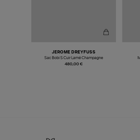
N
JEROME DREYFUSS
te
Sac Bobi S Cuir Lamé Champagne
M
480,00 €