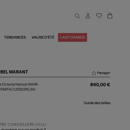
TENDANCES
VALISE D'ÉTÉ
LAST CHANCE
ABEL MARANT
Partager
be
 Octavia Natural (IMAR-
890,00 €
avia
748FAC1J05I23NL34)
ural
AR-
0748FAC1J05I23NL34)
Guide des tailles
RE CONSEILLÈRE LULLI