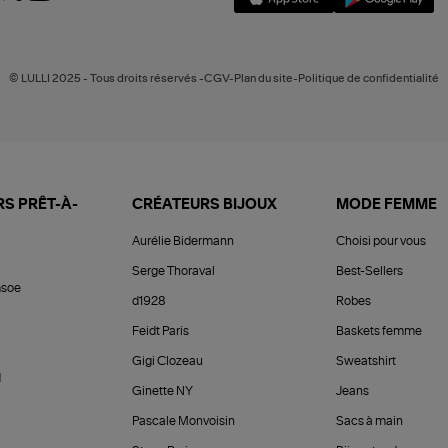
© LULLI 2025 - Tous droits réservés -CGV-Plan du site-Politique de confidentialité
S PRÊT-À-
CRÉATEURS BIJOUX
MODE FEMME
Aurélie Bidermann
Choisi pour vous
Serge Thoraval
Best-Sellers
soe
d1928
Robes
Feidt Paris
Baskets femme
Gigi Clozeau
Sweatshirt
d
Ginette NY
Jeans
Pascale Monvoisin
Sacs à main