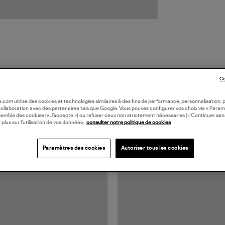
Co
oile.com utilise des cookies et technologies similaires à des fins de performance, personnalisation, p
TS VUS
collaboration avec des partenaires tels que Google. Vous pouvez configurer vos choix via « Param
semble des cookies (« J’accepte ») ou refuser ceux non strictement nécessaires (« Continuer san
 plus sur l’utilisation de vos données,
consulter notre politique de cookies
Paramètres des cookies
Autoriser tous les cookies