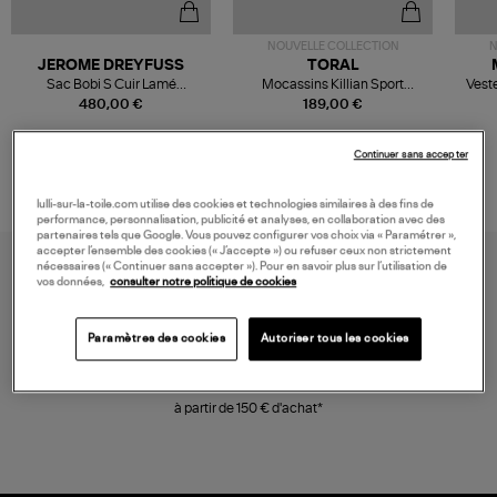
NOUVELLE COLLECTION
N
JEROME DREYFUSS
TORAL
Sac Bobi S Cuir Lamé
Mocassins Killian Sport
Veste
Champagne
Mousse
480,00 €
189,00 €
Continuer sans accepter
lulli-sur-la-toile.com utilise des cookies et technologies similaires à des fins de
performance, personnalisation, publicité et analyses, en collaboration avec des
partenaires tels que Google. Vous pouvez configurer vos choix via « Paramétrer »,
accepter l’ensemble des cookies (« J’accepte ») ou refuser ceux non strictement
nécessaires (« Continuer sans accepter »). Pour en savoir plus sur l’utilisation de
vos données,
consulter notre politique de cookies
Paramètres des cookies
Autoriser tous les cookies
LIVRAISON GRATUITE
à partir de 150 € d'achat*