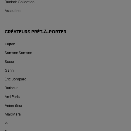
Baobab Collection
Assouline
CRÉATEURS PRÊT-À-PORTER
Kujten
Samsoe Samsoe
Soeur
Ganni
Éric Bompard
Barbour
Ami Paris
Anine Bing
Max Mara
&