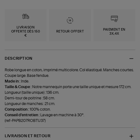
LIVRAISON
PAIEMENT EN
OFFERTE DÈS 150
RETOUR OFFERT
3X,4X
€
DESCRIPTION
Robe longue en coton, imprimé multicolore. Col élastiqué. Manches courtes.
Coupe large. Base fendue.
Made in :
Inde.
Taille & Coupe :
Notre mannequin porte une taille unique et mesure 172 cm.
Longueur (taille unique) : 136 cm.
Demi-tour de poitrine : 58 cm.
Longueur de manches : 21 cm.
Composition :
100% coton.
Conseil d'entretien :
Lavage en machine à 30°.
(ref-PAPB207ROBTU37)
LIVRAISON ET RETOUR