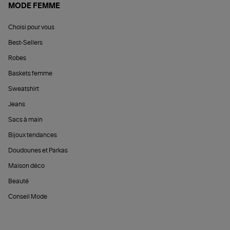
MODE FEMME
Choisi pour vous
Best-Sellers
Robes
Baskets femme
Sweatshirt
Jeans
Sacs à main
Bijoux tendances
Doudounes et Parkas
Maison déco
Beauté
Conseil Mode