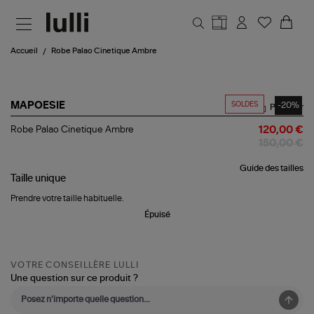
Aller au contenu principal
Accueil
Robe Palao Cinetique Ambre
SOLDES
-20%
MAPOESIE
Partager
Robe
Robe Palao Cinetique Ambre
120,00 €
Palao
150,00 €
Cinetique
Ambre
Guide des tailles
Taille
unique
Prendre votre taille habituelle.
Épuisé
VOTRE CONSEILLÈRE LULLI
Une question sur ce produit ?