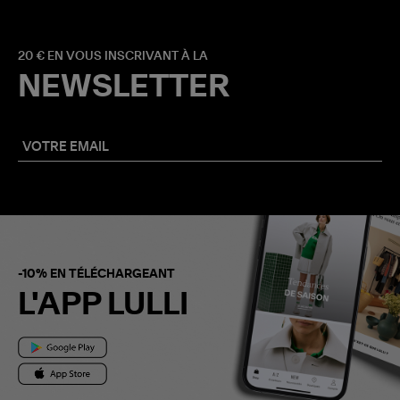
20 € EN VOUS INSCRIVANT À LA
NEWSLETTER
-10% EN TÉLÉCHARGEANT
L'APP LULLI