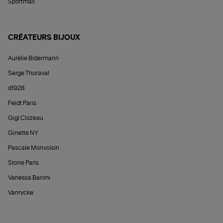
Sportmax
CRÉATEURS BIJOUX
Aurélie Bidermann
Serge Thoraval
d1928
Feidt Paris
Gigi Clozeau
Ginette NY
Pascale Monvoisin
Stone Paris
Vanessa Baroni
Vanrycke