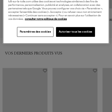
lulli-sur-la-toile.com utilise des cookies et technologies similaires à des fins de
performance, personnalisation, publicité et analyses, en collaboration avec des
partenaires tels que Google. Vous pouvez configurer vos choix via « Paramétrer »,
accepter l’ensemble des cookies (« J’accepte ») ou refuser ceux non strictement
MOMONI
FARM RIO
nécessaires (« Continuer sans accepter »). Pour en savoir plus sur l’utilisation de
vos données,
consulter notre politique de cookies
Robe Yuca Dress Iris
Robe Superbloom Crème
Rob
Caramello
360,00 €
320,00 €
Paramètres des cookies
Autoriser tous les cookies
VOS DERNIERS PRODUITS VUS