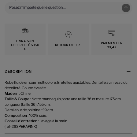
LIVRAISON
PAIEMENT EN
OFFERTE DÈS 150
RETOUR OFFERT
3X,4X
€
DESCRIPTION
Robe fluide en soie multicolore. Bretelles ajustables. Dentelle au niveau du
décolleté. Coupe évasée.
Made in :
Chine.
Taille & Coupe :
Notre mannequin porte une taille 36 et mesure 175 cm.
Longueur (taille 36) : 155 cm.
Demi-tour de poitrine : 39 cm.
Composition :
100% soie.
Conseil d'entretien :
Lavage à la main.
(ref-26SPERAPINK)