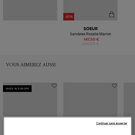
-50%
SOEUR
Sandales Rosalie Marron
147,50 €
295,00 €
VOUS AIMEREZ AUSSI
MADE IN EUROPE
Continuer sans accepter