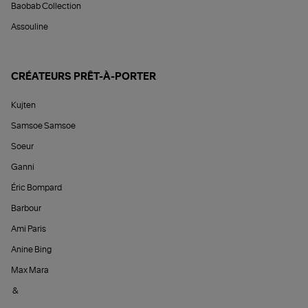
Baobab Collection
Assouline
CRÉATEURS PRÊT-À-PORTER
Kujten
Samsoe Samsoe
Soeur
Ganni
Éric Bompard
Barbour
Ami Paris
Anine Bing
Max Mara
&