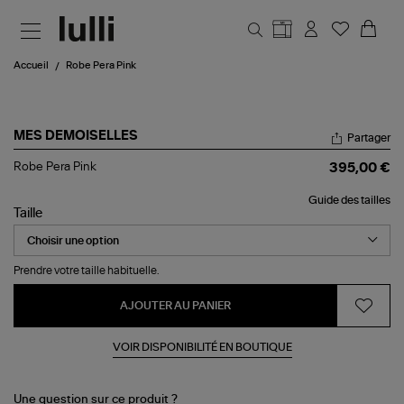
Aller au contenu principal
Accueil
Robe Pera Pink
MES DEMOISELLES
Partager
Robe
Robe Pera Pink
395,00 €
Pera
Pink
Guide des tailles
Taille
Prendre votre taille habituelle.
AJOUTER AU PANIER
VOIR DISPONIBILITÉ EN BOUTIQUE
Une question sur ce produit ?