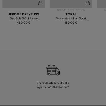
NOUVELLE COLLECTION
N
JEROME DREYFUSS
TORAL
Sac Bobi S Cuir Lamé
Mocassins Killian Sport
Champagne
Mousse
480,00 €
189,00 €
LIVRAISON GRATUITE
à partir de 150 € d'achat*