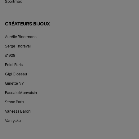
Sportmax
CRÉATEURS BIJOUX
Aurélie Bidermann
Serge Thoraval
d1928
Feidt Paris
Gigi Clozeau
Ginette NY
Pascale Monvoisin
Stone Paris
Vanessa Baroni
Vanrycke