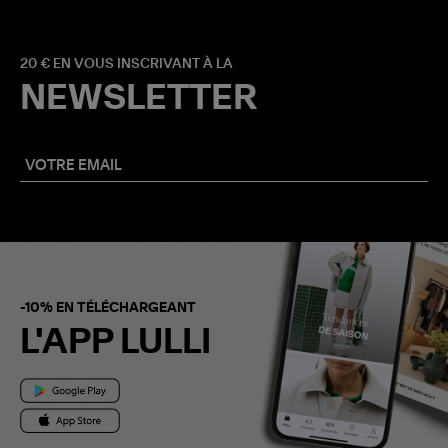
20 € EN VOUS INSCRIVANT À LA
NEWSLETTER
-10% EN TÉLÉCHARGEANT
L'APP LULLI