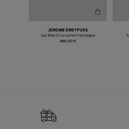
N
JEROME DREYFUSS
te
Sac Bobi S Cuir Lamé Champagne
M
480,00 €