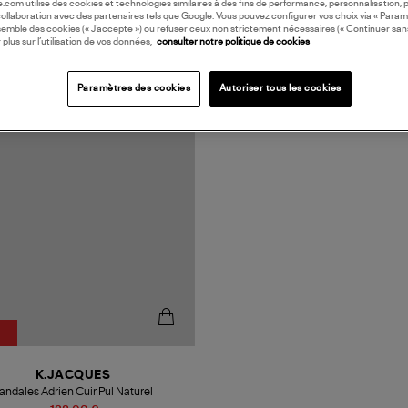
oile.com utilise des cookies et technologies similaires à des fins de performance, personnalisation, p
collaboration avec des partenaires tels que Google. Vous pouvez configurer vos choix via « Param
semble des cookies (« J’accepte ») ou refuser ceux non strictement nécessaires (« Continuer san
 plus sur l’utilisation de vos données,
consulter notre politique de cookies
N FRANCE
Paramètres des cookies
Autoriser tous les cookies
%
K.JACQUES
andales Adrien Cuir Pul Naturel