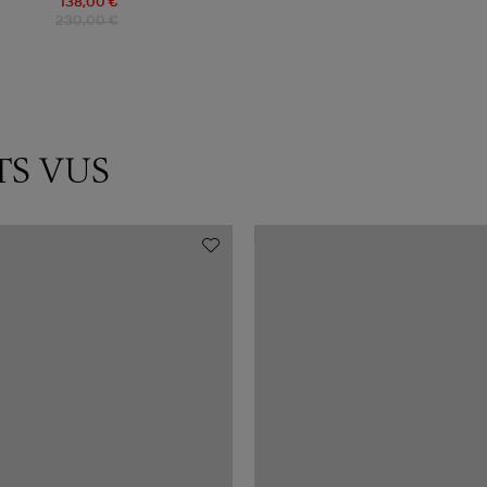
138,00 €
230,00 €
TS VUS