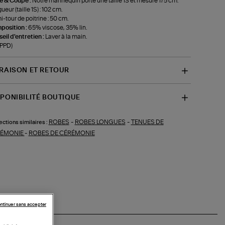
le & Coupe :
Notre mannequin porte une taille 1S et mesure 175 cm.
ueur (taille 1S) : 102 cm.
-tour de poitrine : 50 cm.
position :
65% viscose, 35% lin.
eil d'entretien :
Laver à la main.
-PPD)
VRAISON ET RETOUR
SPONIBILITÉ BOUTIQUE
ROBES
-
ROBES LONGUES
-
TENUES DE
ections similaires :
ÉMONIE
-
ROBES DE CÉRÉMONIE
ntinuer sans accepter