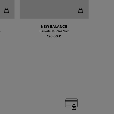
NEW BALANCE
e
Baskets 740 Sea Salt
Veste
120,00 €