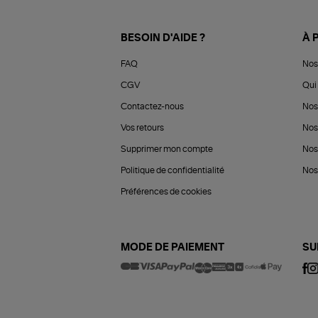
BESOIN D'AIDE ?
À 
FAQ
Nos
CGV
Qui 
Contactez-nous
Nos
Vos retours
Nos
Supprimer mon compte
Nos
Politique de confidentialité
Nos 
Préférences de cookies
MODE DE PAIEMENT
SU