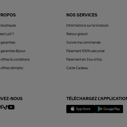
PROPOS
NOS SERVICES
 boutiques
Informations sur la livraison
est Lulli ?
Retour gratuit
 garanties
Suivre ma commande
 garanties Bijoux
Paiement 100% sécurisé
 offres & conditions
Paiement en 3 ou 4 fois
offres d'emploi
Carte Cadeau
IVEZ-NOUS
TÉLÉCHARGEZ L'APPLICATIO