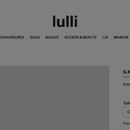
CHAUSSURES
SACS
BIJOUX
ACCESS & BEAUTÉ
LUI
MAISON
G.
Ro
Robe
Pe
Po
Bla
Tail
Pren