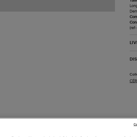
Tail
Long
Demi
Com
Cons
(ref
LI
DI
Coll
CÉR
Co