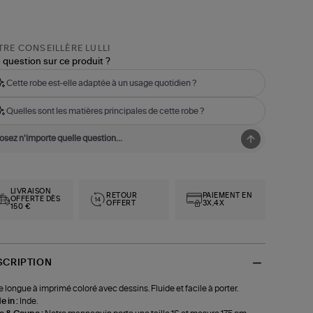
RE CONSEILLÈRE LULLI
 question sur ce produit ?
Cette robe est-elle adaptée à un usage quotidien ?
Quelles sont les matières principales de cette robe ?
LIVRAISON
RETOUR
PAIEMENT EN
OFFERTE DÈS
OFFERT
3X,4X
150 €
SCRIPTION
 longue à imprimé coloré avec dessins. Fluide et facile à porter.
 in :
Inde.