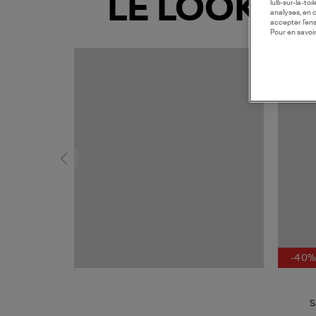
LE LOOK
lulli-sur-la-t
analyses, en 
accepter l’en
Pour en savoir
MADE I
-40
S