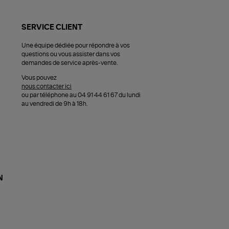
SERVICE CLIENT
Une équipe dédiée pour répondre à vos
questions ou vous assister dans vos
demandes de service après-vente.
Vous pouvez
nous contacter ici
ou par téléphone au 04 91 44 61 67 du lundi
au vendredi de 9h à 18h.
N