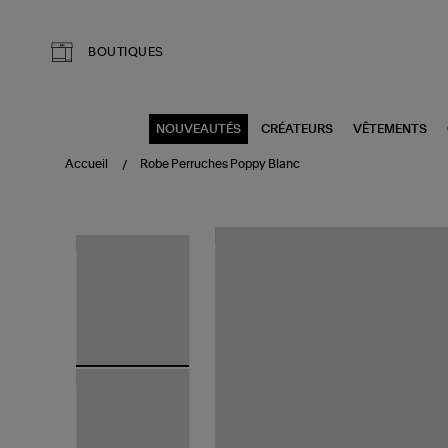
Aller au contenu principal
BOUTIQUES
NOUVEAUTÉS
CRÉATEURS
VÊTEMENTS
Accueil
Robe Perruches Poppy Blanc