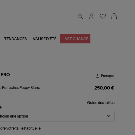
TENDANCES
VALISE D'ÉTÉ
LAST CHANCE
KERO
Partager
be
 Perruches Poppy Blanc
250,00 €
rruches
ppy
nc
Guide des tailles
le
dre votre taille habituelle.