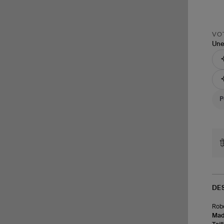
VOT
Une
DE
Robe
Made