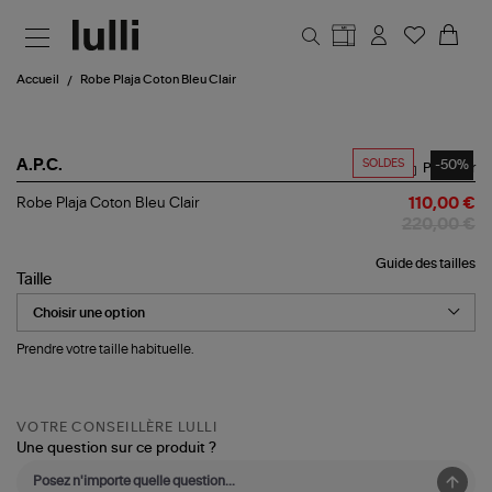
Aller au contenu principal
Accueil
Robe Plaja Coton Bleu Clair
SOLDES
-50%
A.P.C.
Partager
Robe
Robe Plaja Coton Bleu Clair
110,00 €
Plaja
220,00 €
Coton
Bleu
Guide des tailles
Clair
Taille
Prendre votre taille habituelle.
VOTRE CONSEILLÈRE LULLI
Une question sur ce produit ?