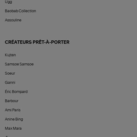
Ugg
Baobab Collection
Assouline
CRÉATEURS PRÊT-À-PORTER
Kujten
Samsoe Samsoe
Soeur
Ganni
Éric Bompard
Barbour
Ami Paris
Anine Bing
Max Mara