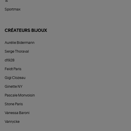
&
Sportmax
CRÉATEURS BIJOUX
Aurélie Bidermann
Serge Thoraval
d1928
Feidt Paris
Gigi Clozeau
Ginette NY
Pascale Monvoisin
Stone Paris
Vanessa Baroni
Vanrycke