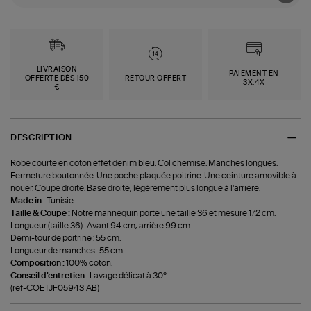
LIVRAISON
PAIEMENT EN
OFFERTE DÈS 150
RETOUR OFFERT
3X,4X
€
DESCRIPTION
Robe courte en coton effet denim bleu. Col chemise. Manches longues.
Fermeture boutonnée. Une poche plaquée poitrine. Une ceinture amovible à
nouer. Coupe droite. Base droite, légèrement plus longue à l'arrière.
Made in :
Tunisie.
Taille & Coupe :
Notre mannequin porte une taille 36 et mesure 172 cm.
Longueur (taille 36) : Avant 94 cm, arrière 99 cm.
Demi-tour de poitrine : 55 cm.
Longueur de manches : 55 cm.
Composition :
100% coton.
Conseil d'entretien :
Lavage délicat à 30°.
(ref-COETJF05943IAB)