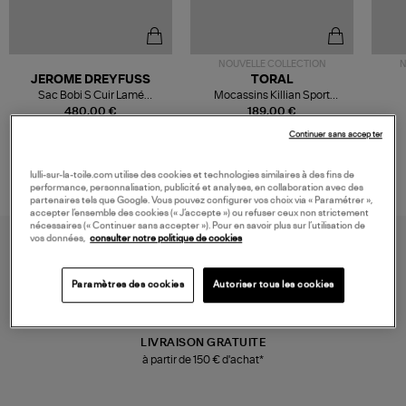
NOUVELLE COLLECTION
N
JEROME DREYFUSS
TORAL
Sac Bobi S Cuir Lamé
Mocassins Killian Sport
Champagne
Mousse
480,00 €
189,00 €
Continuer sans accepter
lulli-sur-la-toile.com utilise des cookies et technologies similaires à des fins de
performance, personnalisation, publicité et analyses, en collaboration avec des
partenaires tels que Google. Vous pouvez configurer vos choix via « Paramétrer »,
accepter l’ensemble des cookies (« J’accepte ») ou refuser ceux non strictement
nécessaires (« Continuer sans accepter »). Pour en savoir plus sur l’utilisation de
vos données,
consulter notre politique de cookies
Paramètres des cookies
Autoriser tous les cookies
LIVRAISON GRATUITE
à partir de 150 € d'achat*