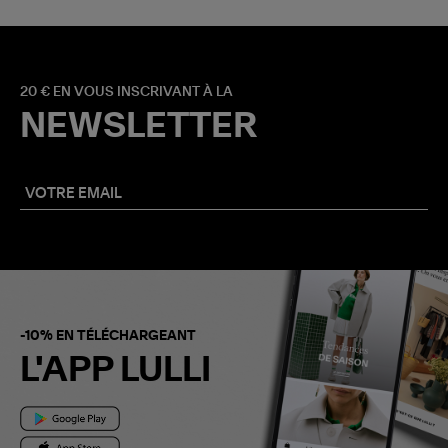
20 € EN VOUS INSCRIVANT À LA
NEWSLETTER
-10% EN TÉLÉCHARGEANT
L'APP LULLI