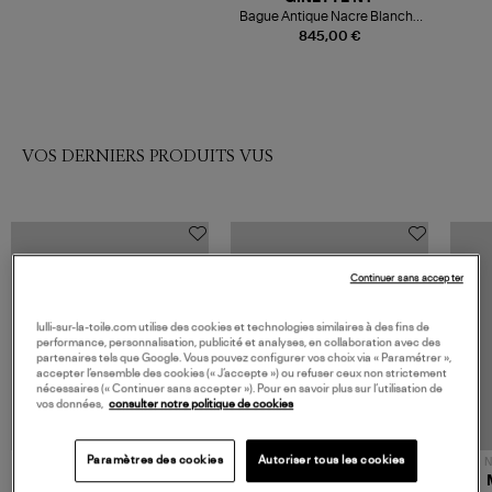
Bague Antique Nacre Blanche
Or Rose
845,00 €
VOS DERNIERS PRODUITS VUS
Continuer sans accepter
lulli-sur-la-toile.com utilise des cookies et technologies similaires à des fins de
performance, personnalisation, publicité et analyses, en collaboration avec des
partenaires tels que Google. Vous pouvez configurer vos choix via « Paramétrer »,
accepter l’ensemble des cookies (« J’accepte ») ou refuser ceux non strictement
nécessaires (« Continuer sans accepter »). Pour en savoir plus sur l’utilisation de
vos données,
consulter notre politique de cookies
Paramètres des cookies
Autoriser tous les cookies
NOUVELLE COLLECTION
N
JEROME DREYFUSS
TORAL