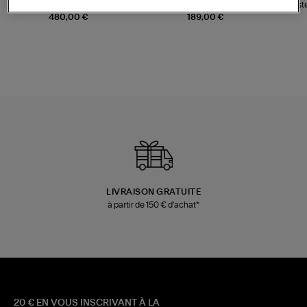
Sac Bobi S Cuir Lamé
Mocassins Killian Sport
Veste
Champagne
Mousse
480,00 €
189,00 €
LIVRAISON GRATUITE
à partir de 150 € d'achat*
20 € EN VOUS INSCRIVANT À LA