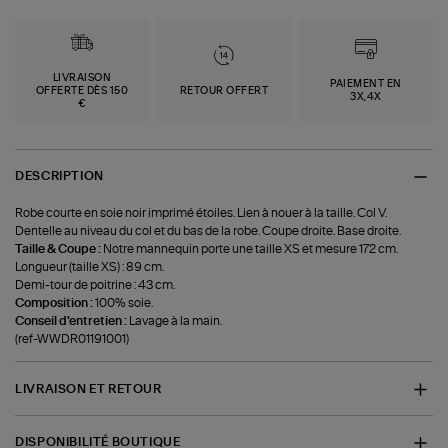
LIVRAISON
PAIEMENT EN
OFFERTE DÈS 150
RETOUR OFFERT
3X,4X
€
DESCRIPTION
Robe courte en soie noir imprimé étoiles. Lien à nouer à la taille. Col V.
Dentelle au niveau du col et du bas de la robe. Coupe droite. Base droite.
Taille & Coupe :
Notre mannequin porte une taille XS et mesure 172 cm.
Longueur (taille XS) : 89 cm.
Demi-tour de poitrine : 43 cm.
Composition :
100% soie.
Conseil d'entretien :
Lavage à la main.
(ref-WWDR01191001)
LIVRAISON ET RETOUR
DISPONIBILITÉ BOUTIQUE