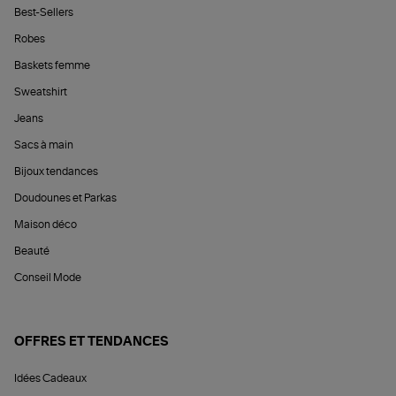
Best-Sellers
Robes
Baskets femme
Sweatshirt
Jeans
Sacs à main
Bijoux tendances
Doudounes et Parkas
Maison déco
Beauté
Conseil Mode
OFFRES ET TENDANCES
Idées Cadeaux