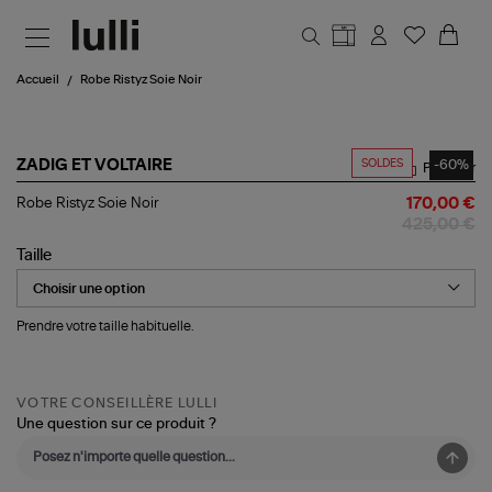
Aller au contenu principal
Accueil
Robe Ristyz Soie Noir
SOLDES
-60%
ZADIG ET VOLTAIRE
Partager
Robe
Robe Ristyz Soie Noir
170,00 €
Ristyz
425,00 €
Soie
Noir
Taille
Prendre votre taille habituelle.
VOTRE CONSEILLÈRE LULLI
Une question sur ce produit ?