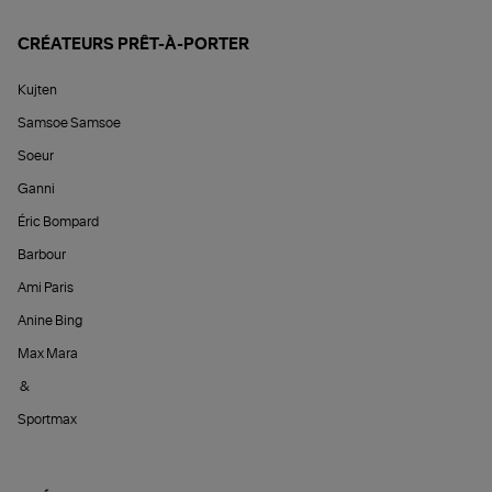
CRÉATEURS PRÊT-À-PORTER
Kujten
Samsoe Samsoe
Soeur
Ganni
Éric Bompard
Barbour
Ami Paris
Anine Bing
Max Mara
&
Sportmax