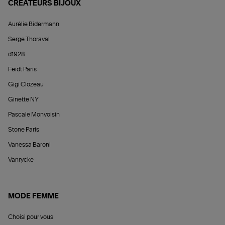
CRÉATEURS BIJOUX
Aurélie Bidermann
Serge Thoraval
d1928
Feidt Paris
Gigi Clozeau
Ginette NY
Pascale Monvoisin
Stone Paris
Vanessa Baroni
Vanrycke
MODE FEMME
Choisi pour vous