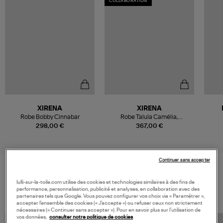
COLLABORATION
XIRENA
XIRENA
Robe Bobby Cinnabar
Robe Talula Camélia,
Collaboration Xirena x Léa
298,00 €
367,00 €
Meylan
Continuer sans accepter
VOS DERNIERS PRODUITS VUS
lulli-sur-la-toile.com utilise des cookies et technologies similaires à des fins de
performance, personnalisation, publicité et analyses, en collaboration avec des
partenaires tels que Google. Vous pouvez configurer vos choix via « Paramétrer »,
accepter l’ensemble des cookies (« J’accepte ») ou refuser ceux non strictement
nécessaires (« Continuer sans accepter »). Pour en savoir plus sur l’utilisation de
vos données,
consulter notre politique de cookies