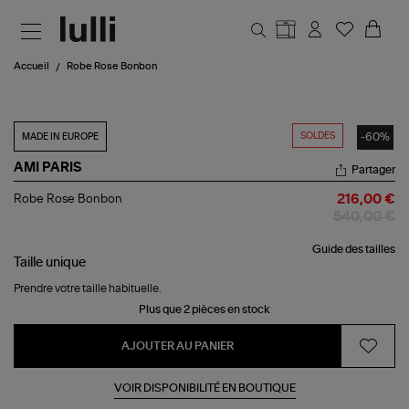
Aller au contenu principal
Accueil
Robe Rose Bonbon
SOLDES
-60%
MADE IN EUROPE
AMI PARIS
Partager
Robe
Robe Rose Bonbon
216,00 €
Rose
540,00 €
Bonbon
Guide des tailles
Taille
unique
Prendre votre taille habituelle.
Plus que 2 pièces en stock
AJOUTER AU PANIER
VOIR DISPONIBILITÉ EN BOUTIQUE