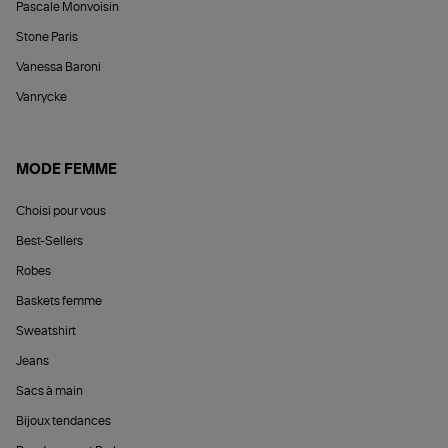
Pascale Monvoisin
Stone Paris
Vanessa Baroni
Vanrycke
MODE FEMME
Choisi pour vous
Best-Sellers
Robes
Baskets femme
Sweatshirt
Jeans
Sacs à main
Bijoux tendances