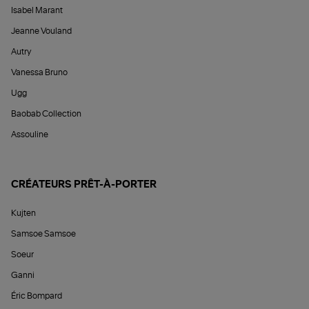
Isabel Marant
Jeanne Vouland
Autry
Vanessa Bruno
Ugg
Baobab Collection
Assouline
CRÉATEURS PRÊT-À-PORTER
Kujten
Samsoe Samsoe
Soeur
Ganni
Éric Bompard