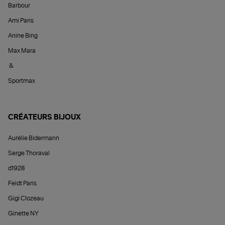
Barbour
Ami Paris
Anine Bing
Max Mara
&
Sportmax
CRÉATEURS BIJOUX
Aurélie Bidermann
Serge Thoraval
d1928
Feidt Paris
Gigi Clozeau
Ginette NY