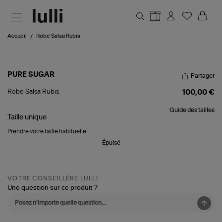
Aller au contenu principal
Accueil
Robe Salsa Rubis
PURE SUGAR
Partager
Robe
Robe Salsa Rubis
100,00 €
Salsa
Rubis
Guide des tailles
Taille
unique
Prendre votre taille habituelle.
Épuisé
VOTRE CONSEILLÈRE LULLI
Une question sur ce produit ?