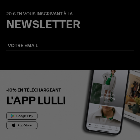
20 € EN VOUS INSCRIVANT À LA
NEWSLETTER
-10% EN TÉLÉCHARGEANT
L'APP LULLI