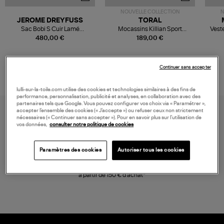
NOUVELLE COLLECTION
N
JEROME DREYFUSS
TORAL
Sac Bobi S Cuir Lamé
Mocassins Killian Sport
Veste
Champagne
Mousse
480,00 €
189,00 €
Continuer sans accepter
lulli-sur-la-toile.com utilise des cookies et technologies similaires à des fins de
performance, personnalisation, publicité et analyses, en collaboration avec des
partenaires tels que Google. Vous pouvez configurer vos choix via « Paramétrer »,
accepter l’ensemble des cookies (« J’accepte ») ou refuser ceux non strictement
nécessaires (« Continuer sans accepter »). Pour en savoir plus sur l’utilisation de
vos données,
consulter notre politique de cookies
Paramètres des cookies
Autoriser tous les cookies
LIVRAISON GRATUITE
à partir de 150 € d'achat*