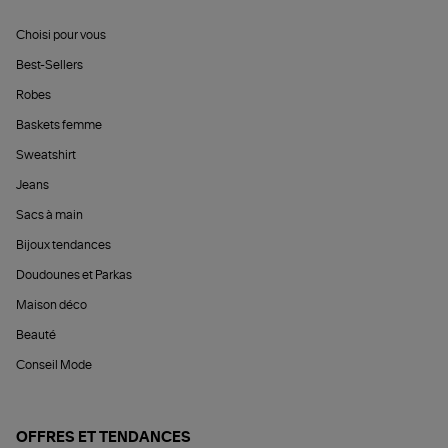
Choisi pour vous
Best-Sellers
Robes
Baskets femme
Sweatshirt
Jeans
Sacs à main
Bijoux tendances
Doudounes et Parkas
Maison déco
Beauté
Conseil Mode
OFFRES ET TENDANCES