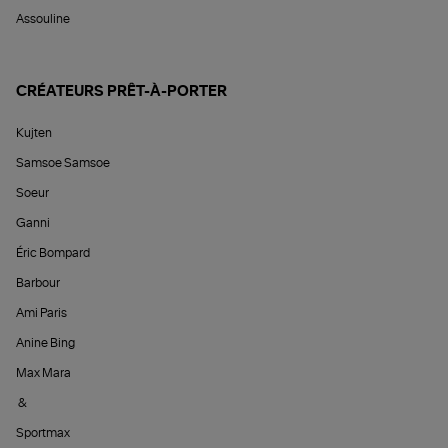
Assouline
CRÉATEURS PRÊT-À-PORTER
Kujten
Samsoe Samsoe
Soeur
Ganni
Éric Bompard
Barbour
Ami Paris
Anine Bing
Max Mara
&
Sportmax