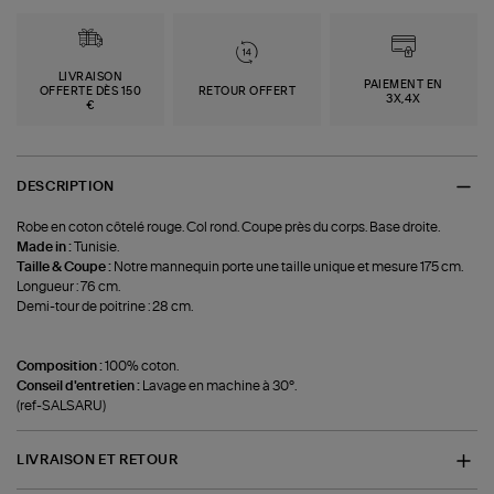
LIVRAISON
PAIEMENT EN
OFFERTE DÈS 150
RETOUR OFFERT
3X,4X
€
DESCRIPTION
Robe en coton côtelé rouge. Col rond. Coupe près du corps. Base droite.
Made in :
Tunisie.
Taille & Coupe :
Notre mannequin porte une taille unique et mesure 175 cm.
Longueur : 76 cm.
Demi-tour de poitrine : 28 cm.
Composition :
100% coton.
Conseil d'entretien :
Lavage en machine à 30°.
(ref-SALSARU)
LIVRAISON ET RETOUR