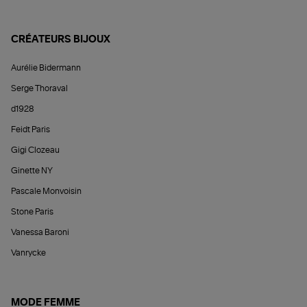
CRÉATEURS BIJOUX
Aurélie Bidermann
Serge Thoraval
d1928
Feidt Paris
Gigi Clozeau
Ginette NY
Pascale Monvoisin
Stone Paris
Vanessa Baroni
Vanrycke
MODE FEMME