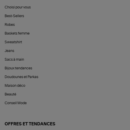
Choisi pour vous
Best-Sellers
Robes
Baskets femme
Sweatshirt
Jeans
Sacs à main
Bijoux tendances
Doudounes et Parkas
Maison déco
Beauté
Conseil Mode
OFFRES ET TENDANCES