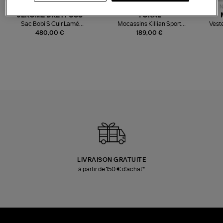
NOUVELLE COLLECTION
N
JEROME DREYFUSS
TORAL
Sac Bobi S Cuir Lamé
Mocassins Killian Sport
Veste
Champagne
Mousse
480,00 €
189,00 €
LIVRAISON GRATUITE
à partir de 150 € d'achat*