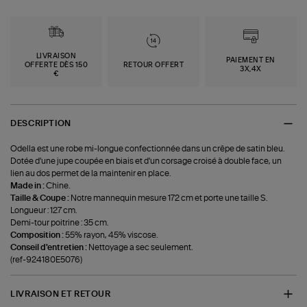
LIVRAISON
PAIEMENT EN
OFFERTE DÈS 150
RETOUR OFFERT
3X,4X
€
DESCRIPTION
Odella est une robe mi-longue confectionnée dans un crêpe de satin bleu.
Dotée d'une jupe coupée en biais et d'un corsage croisé à double face, un
lien au dos permet de la maintenir en place.
Made in :
Chine.
Taille & Coupe :
Notre mannequin mesure 172 cm et porte une taille S.
Longueur : 127 cm.
Demi-tour poitrine : 35 cm.
Composition :
55% rayon, 45% viscose.
Conseil d'entretien :
Nettoyage a sec seulement.
(ref-924180E5076)
LIVRAISON ET RETOUR