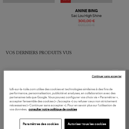
ANINE BING
Sac Lou High Shine
300,00 €
600,00 €
VOS DERNIERS PRODUITS VUS
Continuer sans accepter
lulli-sur-la-toile.com utilise des cookies et technologies similaires à des fins de
performance, personnalisation, publicité et analyses, en collaboration avec des
partenaires tels que Google. Vous pouvez configurer vos choix via « Paramétrer »,
accepter l’ensemble des cookies (« J’accepte ») ou refuser ceux non strictement
nécessaires (« Continuer sans accepter »). Pour en savoir plus sur l’utilisation de
vos données,
consulter notre politique de cookies
Paramètres des cookies
Autoriser tous les cookies