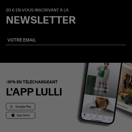
20 € EN VOUS INSCRIVANT À LA
NEWSLETTER
-10% EN TÉLÉCHARGEANT
L'APP LULLI