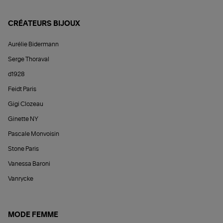
CRÉATEURS BIJOUX
Aurélie Bidermann
Serge Thoraval
d1928
Feidt Paris
Gigi Clozeau
Ginette NY
Pascale Monvoisin
Stone Paris
Vanessa Baroni
Vanrycke
MODE FEMME