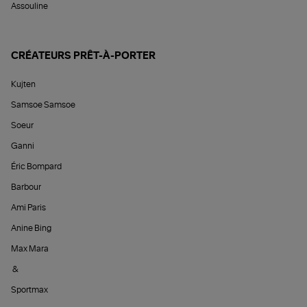
Assouline
CRÉATEURS PRÊT-À-PORTER
Kujten
Samsoe Samsoe
Soeur
Ganni
Éric Bompard
Barbour
Ami Paris
Anine Bing
Max Mara
&
Sportmax