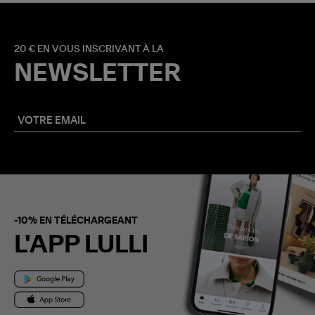
20 € EN VOUS INSCRIVANT À LA
NEWSLETTER
-10% EN TÉLÉCHARGEANT
L'APP LULLI