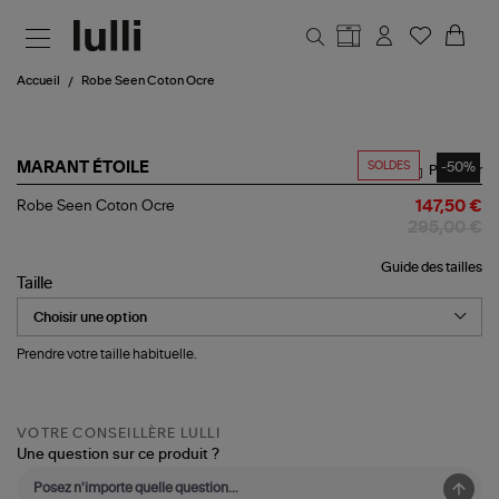
Aller au contenu principal
Accueil
Robe Seen Coton Ocre
SOLDES
-50%
MARANT ÉTOILE
Partager
Robe
Robe Seen Coton Ocre
147,50 €
Seen
295,00 €
Coton
Ocre
Guide des tailles
Taille
Prendre votre taille habituelle.
VOTRE CONSEILLÈRE LULLI
Une question sur ce produit ?