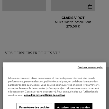
CLARIS VIROT
Mules Odette Python Clous
Noir Argenté
270,00 €
VOS DERNIERS PRODUITS VUS
Continuer sans accepter
lulli-sur-la-toile.com utilise des cookies et technologies similaires à des fins de
performance, personnalisation, publicité et analyses, en collaboration avec des
partenaires tels que Google. Vous pouvez configurer vos choix via « Paramétrer »,
accepter l’ensemble des cookies (« J’accepte ») ou refuser ceux non strictement
nécessaires (« Continuer sans accepter »). Pour en savoir plus sur l’utilisation de
vos données,
consulter notre politique de cookies
Paramètres des cookies
Autoriser tous les cookies