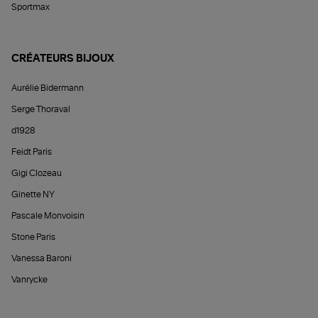
Sportmax
CRÉATEURS BIJOUX
Aurélie Bidermann
Serge Thoraval
d1928
Feidt Paris
Gigi Clozeau
Ginette NY
Pascale Monvoisin
Stone Paris
Vanessa Baroni
Vanrycke