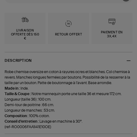
LIVRAISON
PAIEMENT EN
OFFERTE DÈS 150
RETOUR OFFERT
3X,4X
€
DESCRIPTION
Robe chemise oversize en coton à rayures ocres et blanches. Col chemise à
revers. Manches longues fermées par boutons. Possibilité de la resserrer à la
taille par un bouton. Patte de boutonnage à l'avant. Base arrondie.
Made in :
Inde.
Taille & Coupe :
Notre mannequin porte une taille 36 et mesure 172 cm.
Longueur (taille 36) : 100 cm.
Demi-tour de poitrine : 66 cm.
Longueur de manches : 53 cm.
Composition :
100% coton.
Conseil d'entretien :
Lavage en machine à 30°.
(ref-RO0006FAA1I41E10OE)