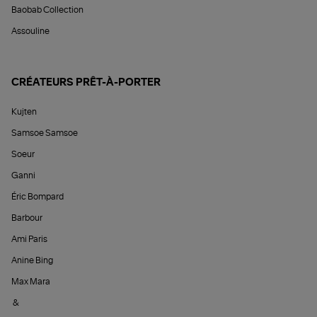
Baobab Collection
Assouline
CRÉATEURS PRÊT-À-PORTER
Kujten
Samsoe Samsoe
Soeur
Ganni
Éric Bompard
Barbour
Ami Paris
Anine Bing
Max Mara
&