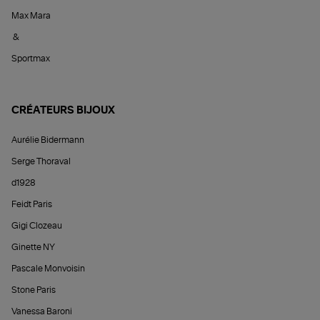
Max Mara
&
Sportmax
CRÉATEURS BIJOUX
Aurélie Bidermann
Serge Thoraval
d1928
Feidt Paris
Gigi Clozeau
Ginette NY
Pascale Monvoisin
Stone Paris
Vanessa Baroni