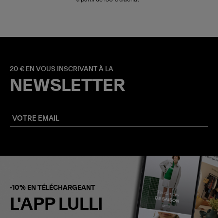
20 € EN VOUS INSCRIVANT À LA
NEWSLETTER
-10% EN TÉLÉCHARGEANT
L'APP LULLI