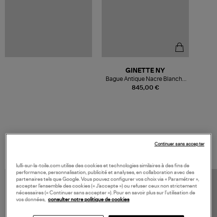
GINETTE NY
Bague Antique Nacre Blanche
Or Rose
845,00 €
VOS DERNIERS PRODUITS VUS
Continuer sans accepter
lulli-sur-la-toile.com utilise des cookies et technologies similaires à des fins de
performance, personnalisation, publicité et analyses, en collaboration avec des
partenaires tels que Google. Vous pouvez configurer vos choix via « Paramétrer »,
accepter l’ensemble des cookies (« J’accepte ») ou refuser ceux non strictement
nécessaires (« Continuer sans accepter »). Pour en savoir plus sur l’utilisation de
vos données,
consulter notre politique de cookies