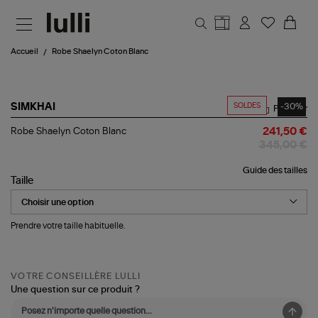
Aller au contenu principal
Accueil
Robe Shaelyn Coton Blanc
SOLDES
-30%
SIMKHAI
Partager
Robe
Robe Shaelyn Coton Blanc
241,50 €
Shaelyn
345,00 €
Coton
Blanc
Guide des tailles
Taille
Prendre votre taille habituelle.
VOTRE CONSEILLÈRE LULLI
Une question sur ce produit ?