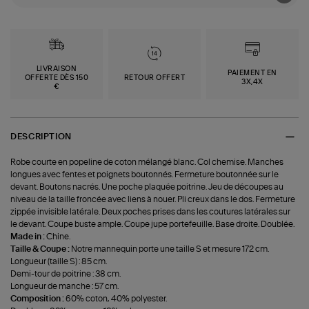
LIVRAISON
PAIEMENT EN
OFFERTE DÈS 150
RETOUR OFFERT
3X,4X
€
DESCRIPTION
Robe courte en popeline de coton mélangé blanc. Col chemise. Manches
longues avec fentes et poignets boutonnés. Fermeture boutonnée sur le
devant. Boutons nacrés. Une poche plaquée poitrine. Jeu de découpes au
niveau de la taille froncée avec liens à nouer. Pli creux dans le dos. Fermeture
zippée invisible latérale. Deux poches prises dans les coutures latérales sur
le devant. Coupe buste ample. Coupe jupe portefeuille. Base droite. Doublée.
Made in :
Chine.
Taille & Coupe :
Notre mannequin porte une taille S et mesure 172 cm.
Longueur (taille S) : 85 cm.
Demi-tour de poitrine : 38 cm.
Longueur de manche : 57 cm.
Composition :
60% coton, 40% polyester.