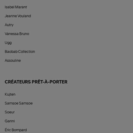
Isabel Marant
Jeanne Vouland
Autry
Vanessa Bruno
Ugg
Baobab Collection
Assouline
CRÉATEURS PRÊT-À-PORTER
Kujten
Samsoe Samsoe
Soeur
Ganni
Éric Bompard