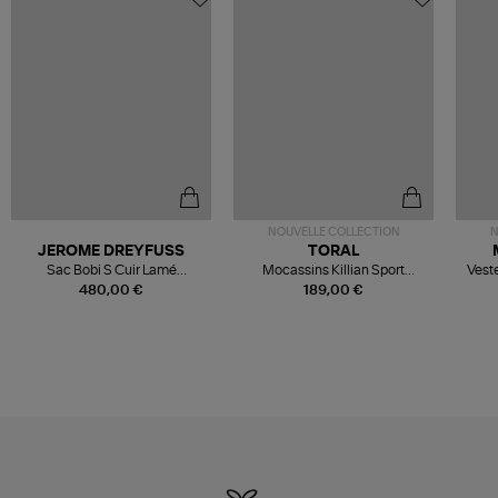
NOUVELLE COLLECTION
N
JEROME DREYFUSS
TORAL
Sac Bobi S Cuir Lamé
Mocassins Killian Sport
Veste
Champagne
Mousse
480,00 €
189,00 €