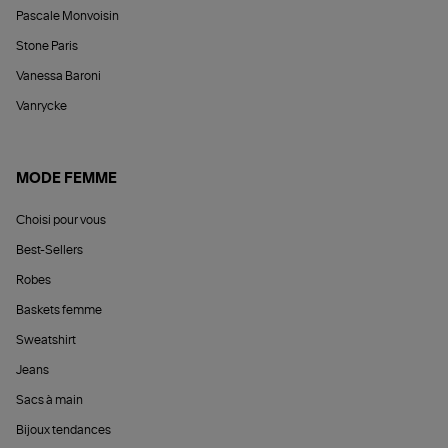
Pascale Monvoisin
Stone Paris
Vanessa Baroni
Vanrycke
MODE FEMME
Choisi pour vous
Best-Sellers
Robes
Baskets femme
Sweatshirt
Jeans
Sacs à main
Bijoux tendances