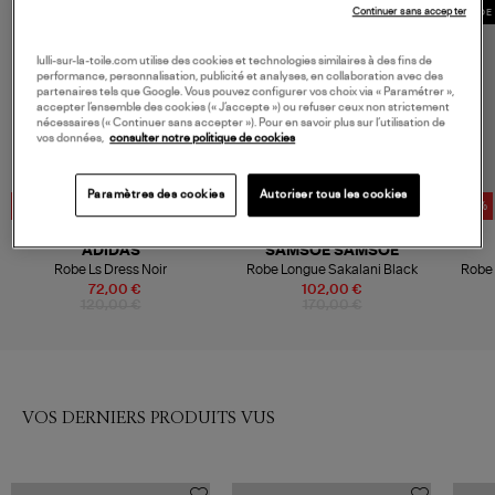
Continuer sans accepter
MADE 
lulli-sur-la-toile.com utilise des cookies et technologies similaires à des fins de
performance, personnalisation, publicité et analyses, en collaboration avec des
partenaires tels que Google. Vous pouvez configurer vos choix via « Paramétrer »,
accepter l’ensemble des cookies (« J’accepte ») ou refuser ceux non strictement
nécessaires (« Continuer sans accepter »). Pour en savoir plus sur l’utilisation de
vos données,
consulter notre politique de cookies
Paramètres des cookies
Autoriser tous les cookies
-40%
-40%
-50%
ADIDAS
SAMSOE SAMSOE
Robe Ls Dress Noir
Robe Longue Sakalani Black
Robe
72,00 €
102,00 €
120,00 €
170,00 €
VOS DERNIERS PRODUITS VUS