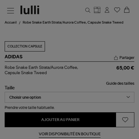
Aller au contenu principal
Accueil
Robe Snake Earth Strata/Aurora Coffee, Capsule Snake Tweed
COLLECTION CAPSULE
ADIDAS
Partager
Robe
Robe Snake Earth Strata/Aurora Coffee,
65,00 €
Snake
Capsule Snake Tweed
Earth
Strata/Aurora
Guide des tailles
Coffee,
Taille
Capsule
Snake
Tweed
Prendre votre taille habituelle.
AJOUTER AU PANIER
VOIR DISPONIBILITÉ EN BOUTIQUE