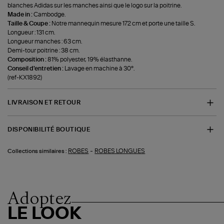
blanches Adidas sur les manches ainsi que le logo sur la poitrine.
Made in :
Cambodge.
Taille & Coupe :
Notre mannequin mesure 172 cm et porte une taille S.
Longueur : 131 cm.
Longueur manches : 63 cm.
Demi-tour poitrine : 38 cm.
Composition :
81% polyester, 19% élasthanne.
Conseil d'entretien :
Lavage en machine à 30°.
(ref-KX1892)
LIVRAISON ET RETOUR
DISPONIBILITÉ BOUTIQUE
-
ROBES
ROBES LONGUES
Collections similaires :
Adoptez
LE LOOK