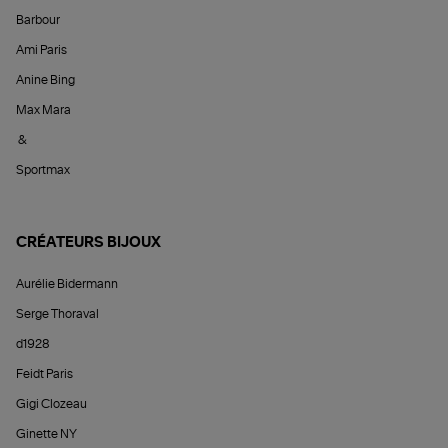
Barbour
Ami Paris
Anine Bing
Max Mara
&
Sportmax
CRÉATEURS BIJOUX
Aurélie Bidermann
Serge Thoraval
d1928
Feidt Paris
Gigi Clozeau
Ginette NY