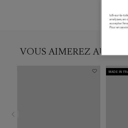
lulli-sur-la-t
analyses, en 
accepter l’en
Pour en savoir
VOUS AIMEREZ AUSSI
MADE IN F