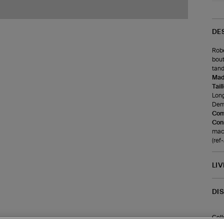
DE
Robe
bout
tand
Made
Tail
Long
Demi
Com
Cons
mac
(re
LI
DI
Coll