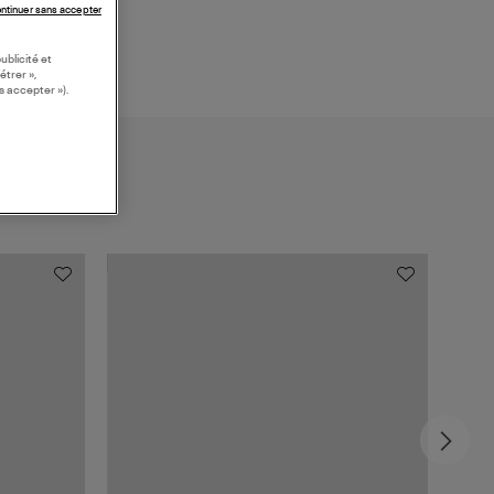
ntinuer sans accepter
ublicité et
étrer »,
s accepter »).