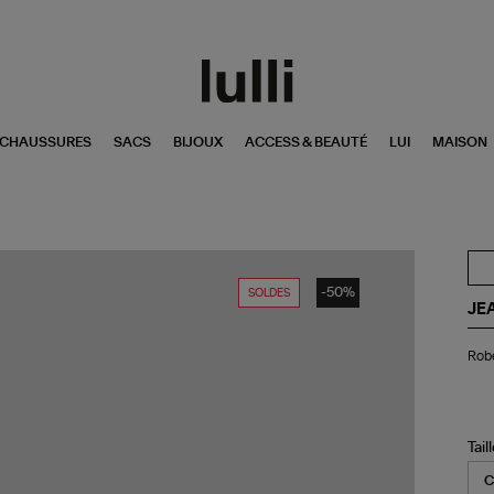
CHAUSSURES
SACS
BIJOUX
ACCESS & BEAUTÉ
LUI
MAISON
-50%
SOLDES
JE
Ro
Robe
Swe
Os
Noi
Tail