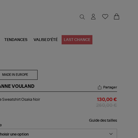
TENDANCES
VALISE D'ÉTÉ
LAST CHANCE
MADE IN EUROPE
ANNE VOULAND
Partager
be
 Sweatshirt Osaka Noir
130,00 €
atshirt
aka
260,00 €
r
Guide des tailles
le