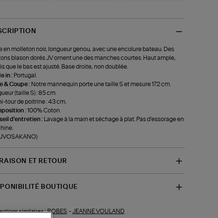
SCRIPTION
 en molleton noir, longueur genou, avec une encolure bateau. Des
ons blason dorés JV ornent une des manches courtes. Haut ample,
is que le bas est ajusté. Base droite, non doublée.
 in :
Portugal.
le & Coupe :
Notre mannequin porte une taille S et mesure 172 cm.
ueur (taille S) : 85 cm.
-tour de poitrine : 43 cm.
position :
100% Coton.
eil d'entretien :
Lavage à la main et séchage à plat. Pas d’essorage en
hine.
f-JVOSAKANO)
VRAISON ET RETOUR
SPONIBILITÉ BOUTIQUE
ROBES
-
JEANNE VOULAND
ections similaires :