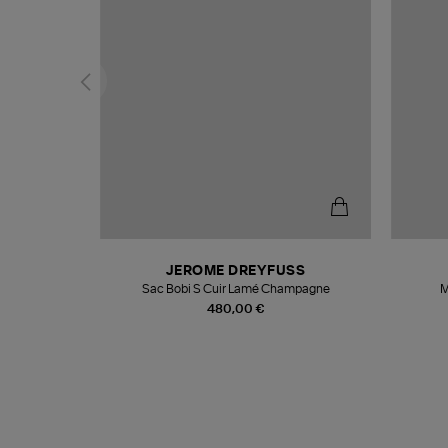
N
JEROME DREYFUSS
te
Sac Bobi S Cuir Lamé Champagne
M
480,00 €