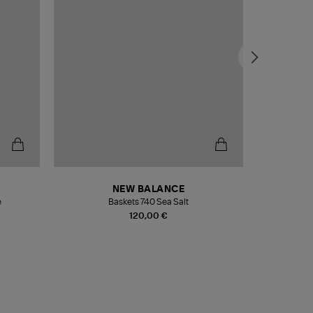
NEW BALANCE
e
Baskets 740 Sea Salt
Veste
120,00 €