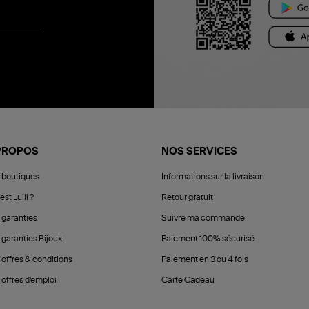
PROPOS
NOS SERVICES
 boutiques
Informations sur la livraison
est Lulli ?
Retour gratuit
 garanties
Suivre ma commande
 garanties Bijoux
Paiement 100% sécurisé
 offres & conditions
Paiement en 3 ou 4 fois
offres d'emploi
Carte Cadeau