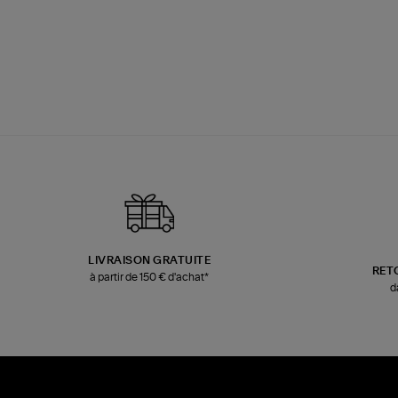
LIVRAISON GRATUITE
RET
à partir de 150 € d'achat*
d