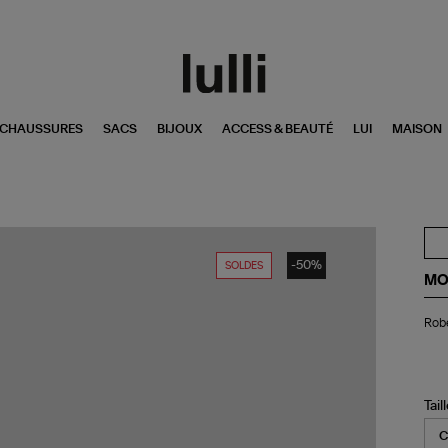
CHAUSSURES
SACS
BIJOUX
ACCESS & BEAUTÉ
LUI
MAISON
-50%
SOLDES
MO
Ro
Robe
Tal
Se
Uni
Noi
Tail