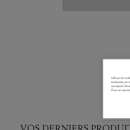
lulli-sur-la-t
analyses, en 
accepter l’en
Pour en savoir
VOS DERNIERS PRODUI