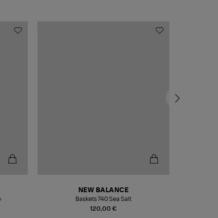
NEW BALANCE
e
Baskets 740 Sea Salt
Veste
120,00 €