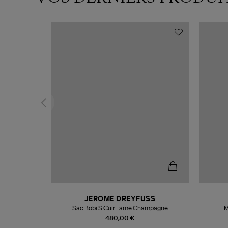
N
JEROME DREYFUSS
te
Sac Bobi S Cuir Lamé Champagne
M
480,00 €