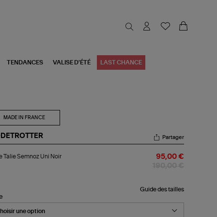
TENDANCES
VALISE D'ÉTÉ
LAST CHANCE
MADE IN FRANCE
DETROTTER
Partager
be
 Talie Semnoz Uni Noir
95,00 €
ie
mnoz
190,00 €
r
Guide des tailles
le