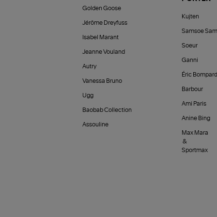
Golden Goose
Kujten
Jérôme Dreyfuss
Samsoe Sam
Isabel Marant
Soeur
Jeanne Vouland
Ganni
Autry
Éric Bompar
Vanessa Bruno
Barbour
Ugg
Ami Paris
Baobab Collection
Anine Bing
Assouline
Max Mara
&
Sportmax