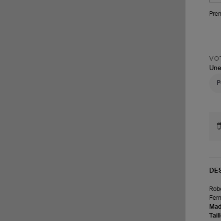
Pren
VOT
Une
DE
Robe
Ferm
Made
Tail