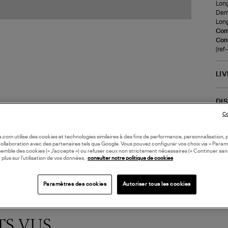
Long
Demi
Long
Com
Cons
(re
LI
DI
Co
Coll
oile.com utilise des cookies et technologies similaires à des fins de performance, personnalisation, p
collaboration avec des partenaires tels que Google. Vous pouvez configurer vos choix via « Param
semble des cookies (« J’accepte ») ou refuser ceux non strictement nécessaires (« Continuer san
 plus sur l’utilisation de vos données,
consulter notre politique de cookies
Paramètres des cookies
Autoriser tous les cookies
TS VUS