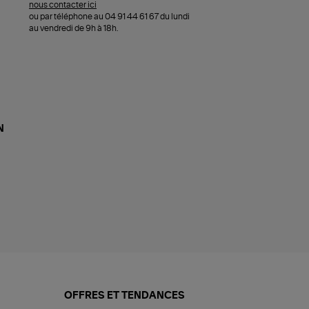
nous contacter ici
ou par téléphone au 04 91 44 61 67 du lundi
au vendredi de 9h à 18h.
N
OFFRES ET TENDANCES