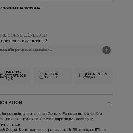
dre votre taille habituelle.
RE CONSEILLÈRE LULLI
 question sur ce produit ?
LIVRAISON
RETOUR
PAIEMENT EN
OFFERTE DÈS
OFFERT
3X,4X
150 €
SCRIPTION
 longue noire sans manches. Col rond. Fente centrale à l'arrière.
eture zippée invisible à l'arrière. Coupe droite. Base droite.
 in :
France.
le & Coupe :
Notre mannequin porte une taille 36 et mesure 175 cm.