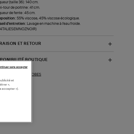
ueur (taille 36) : 140 cm.
-tour de poitrine : 41 cm.
ueur de fente : 45 cm.
position :
55% viscose, 45% viscose écologique.
eil d'entretien :
Lavage en machine à l'eau froide.
f-4TALIESEMNOZNOIR)
VRAISON ET RETOUR
SPONIBILITÉ BOUTIQUE
ntinuer sans accepter
ROBES
ections similaires :
ublicité et
étrer »,
s accepter »).