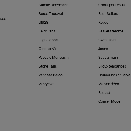
Aurélie Bidermann
Choisi pour vous
Serge Thoraval
Best-Sellers
soe
d1928
Robes
Feidt Paris
Baskets femme
Gigi Clozeau
Sweatshirt
d
Ginette NY
Jeans
Pascale Monvoisin
Sacs à main
Stone Paris
Bijoux tendances
Vanessa Baroni
Doudounes et Parka
Vanrycke
Maison déco
Beauté
Conseil Mode