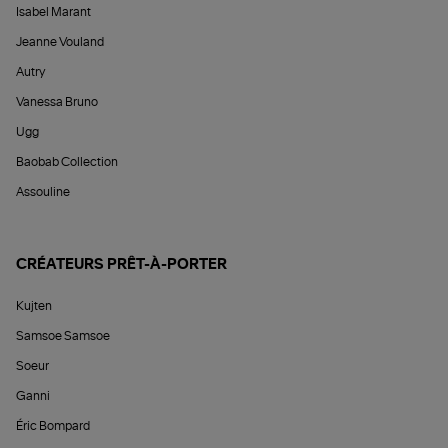
Isabel Marant
Jeanne Vouland
Autry
Vanessa Bruno
Ugg
Baobab Collection
Assouline
CRÉATEURS PRÊT-À-PORTER
Kujten
Samsoe Samsoe
Soeur
Ganni
Éric Bompard