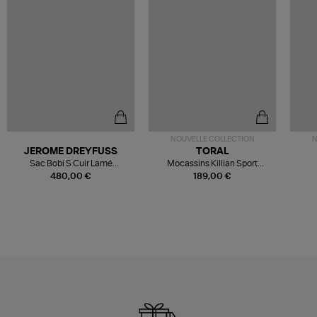
NOUVELLE COLLECTION
N
JEROME DREYFUSS
TORAL
Sac Bobi S Cuir Lamé
Mocassins Killian Sport
Champagne
Mousse
480,00 €
189,00 €