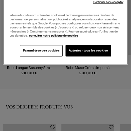
Continuer sans accepter
lulli-sur-la-toile.com utilise des cookies et technologies similaires à des fins de
performance, personnalisation, publicité et analyses, en collaboration avec des
partenaires tels que Google. Vous pouvez configurer vos choix via « Paramétrer »,
accepter l’ensemble des cookies (« J’accepte ») ou refuser ceux non strictement
nécessaires (« Continuer sans accepter »). Pour en savoir plus sur l’utilisation de
vos données,
consulter notre politique de cookies
Paramètres des cookies
Autoriser tous les cookies
NOUVELLE COLLECTION
SAMSOE SAMSOE
A LA FOLIE
Robe Longue Sasunny Stray
Robe Muse Crème Imprimé
Dott
Fleurie
210,00 €
200,00 €
VOS DERNIERS PRODUITS VUS