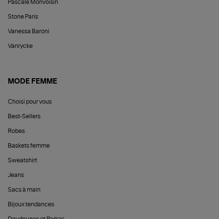
Pascale Monvoisin
Stone Paris
Vanessa Baroni
Vanrycke
MODE FEMME
Choisi pour vous
Best-Sellers
Robes
Baskets femme
Sweatshirt
Jeans
Sacs à main
Bijoux tendances
Doudounes et Parkas