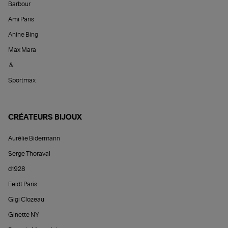
Barbour
Ami Paris
Anine Bing
Max Mara
&
Sportmax
CRÉATEURS BIJOUX
Aurélie Bidermann
Serge Thoraval
d1928
Feidt Paris
Gigi Clozeau
Ginette NY