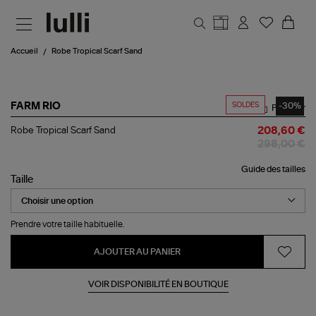
Aller au contenu principal
Accueil
Robe Tropical Scarf Sand
SOLDES
-30%
FARM RIO
Partager
Robe
Robe Tropical Scarf Sand
208,60 €
Tropical
298,00 €
Scarf
Sand
Guide des tailles
Taille
Prendre votre taille habituelle.
AJOUTER AU PANIER
VOIR DISPONIBILITÉ EN BOUTIQUE