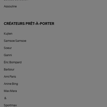
Assouline
CRÉATEURS PRÊT-À-PORTER
Kujten
Samsoe Samsoe
Soeur
Ganni
Éric Bompard
Barbour
Ami Paris
Anine Bing
Max Mara
&
Sportmax