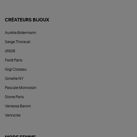
CRÉATEURS BIJOUX
Aurélie Bidermann
Serge Thoraval
d1928
Feidt Paris
Gigi Clozeau
Ginette NY
Pascale Monvoisin
Stone Paris
Vanessa Baroni
Vanrycke