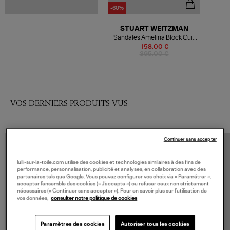
-60%
STUART WEITZMAN
Sandales Amelina Block Cuir
Suédé Dolce
158,00 €
395,00 €
VOS DERNIERS PRODUITS VUS
Continuer sans accepter
lulli-sur-la-toile.com utilise des cookies et technologies similaires à des fins de
performance, personnalisation, publicité et analyses, en collaboration avec des
partenaires tels que Google. Vous pouvez configurer vos choix via « Paramétrer »,
accepter l’ensemble des cookies (« J’accepte ») ou refuser ceux non strictement
nécessaires (« Continuer sans accepter »). Pour en savoir plus sur l’utilisation de
vos données,
consulter notre politique de cookies
Paramètres des cookies
Autoriser tous les cookies