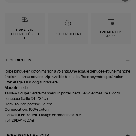
LIVRAISON
PAIEMENT EN
OFFERTE DÈS 150
RETOUR OFFERT
3X,4X
€
DESCRIPTION
Robe longue en coton marron à volants. Une épaule dénudée et une manche
à volant. Liens à nouer et zip invisible à la taille. Base asymétrique à volant.
Effet étagé. Plus long sur l'arrière.
Made in :
Inde.
Taille & Coupe :
Notre mannequin porte une taille 34 et mesure 172 cm.
Longueur (taille 34) : 137 cm.
Demi-tour de poitrine : 53 cm.
Composition :
100% coton.
Conseil d'entretien :
Lavage en machine à 30°.
(ref-29DR176DAB)
LIVRAISON ET RETOUR