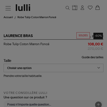
Aller au contenu principal
Accueil
Robe Tulip Coton Marron Foncé
SOLDES
-60%
LAURENCE BRAS
Partager
Robe
Robe Tulip Coton Marron Foncé
108,00 €
Tulip
270,00 €
Coton
Marron
Guide des tailles
Foncé
Taille
Prendre votre taille habituelle.
VOTRE CONSEILLÈRE LULLI
Une question sur ce produit ?