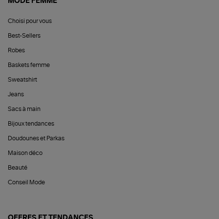
MODE FEMME
Choisi pour vous
Best-Sellers
Robes
Baskets femme
Sweatshirt
Jeans
Sacs à main
Bijoux tendances
Doudounes et Parkas
Maison déco
Beauté
Conseil Mode
OFFRES ET TENDANCES