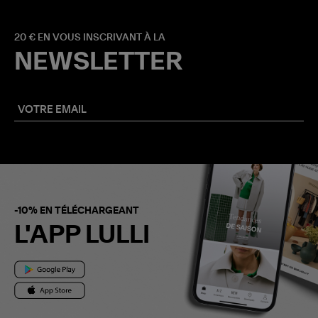
20 € EN VOUS INSCRIVANT À LA
NEWSLETTER
-10% EN TÉLÉCHARGEANT
L'APP LULLI