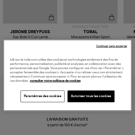
NOUVELLE COLLECTION
N
JEROME DREYFUSS
TORAL
Sac Bobi S Cuir Lamé
Mocassins Killian Sport
Veste
Champagne
Mousse
480,00 €
189,00 €
Continuer sans accepter
lulli-sur-la-toile.com utilise des cookies et technologies similaires à des fins de
performance, personnalisation, publicité et analyses, en collaboration avec des
partenaires tels que Google. Vous pouvez configurer vos choix via « Paramétrer »,
accepter l’ensemble des cookies (« J’accepte ») ou refuser ceux non strictement
nécessaires (« Continuer sans accepter »). Pour en savoir plus sur l’utilisation de
vos données,
consulter notre politique de cookies
Paramètres des cookies
Autoriser tous les cookies
LIVRAISON GRATUITE
à partir de 150 € d'achat*