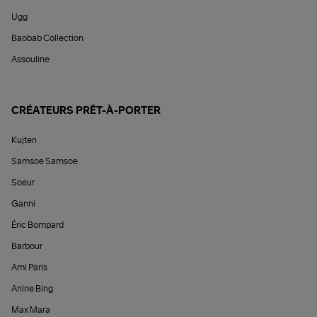
Ugg
Baobab Collection
Assouline
CRÉATEURS PRÊT-À-PORTER
Kujten
Samsoe Samsoe
Soeur
Ganni
Éric Bompard
Barbour
Ami Paris
Anine Bing
Max Mara