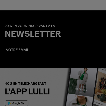
20 € EN VOUS INSCRIVANT À LA
NEWSLETTER
-10% EN TÉLÉCHARGEANT
L'APP LULLI