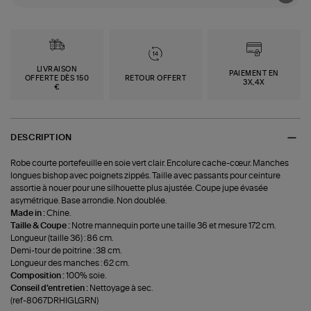
LIVRAISON
PAIEMENT EN
OFFERTE DÈS 150
RETOUR OFFERT
3X,4X
€
DESCRIPTION
Robe courte portefeuille en soie vert clair. Encolure cache-cœur. Manches
longues bishop avec poignets zippés. Taille avec passants pour ceinture
assortie à nouer pour une silhouette plus ajustée. Coupe jupe évasée
asymétrique. Base arrondie. Non doublée.
Made in :
Chine.
Taille & Coupe :
Notre mannequin porte une taille 36 et mesure 172 cm.
Longueur (taille 36) : 86 cm.
Demi-tour de poitrine : 38 cm.
Longueur des manches : 62 cm.
Composition :
100% soie.
Conseil d'entretien :
Nettoyage à sec.
(ref-8067DRHIGLGRN)