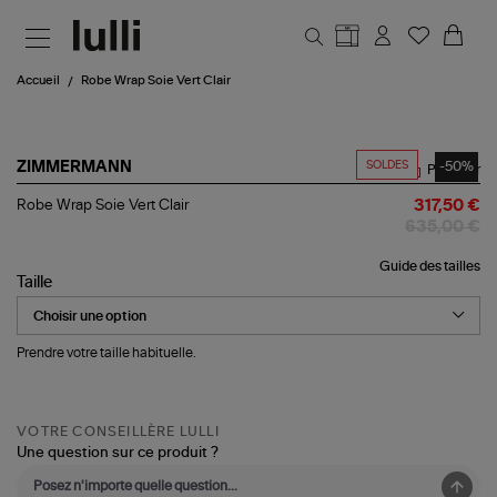
Aller au contenu principal
Accueil
Robe Wrap Soie Vert Clair
SOLDES
-50%
ZIMMERMANN
Partager
Robe
Robe Wrap Soie Vert Clair
317,50 €
Wrap
635,00 €
Soie
Vert
Guide des tailles
Clair
Taille
Prendre votre taille habituelle.
VOTRE CONSEILLÈRE LULLI
Une question sur ce produit ?