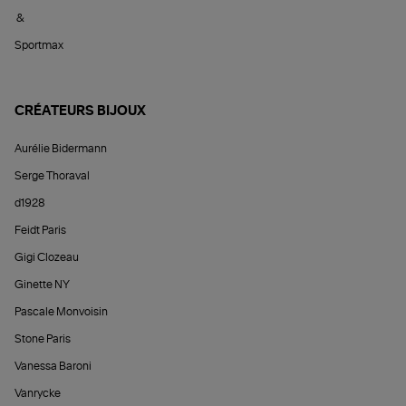
&
Sportmax
CRÉATEURS BIJOUX
Aurélie Bidermann
Serge Thoraval
d1928
Feidt Paris
Gigi Clozeau
Ginette NY
Pascale Monvoisin
Stone Paris
Vanessa Baroni
Vanrycke