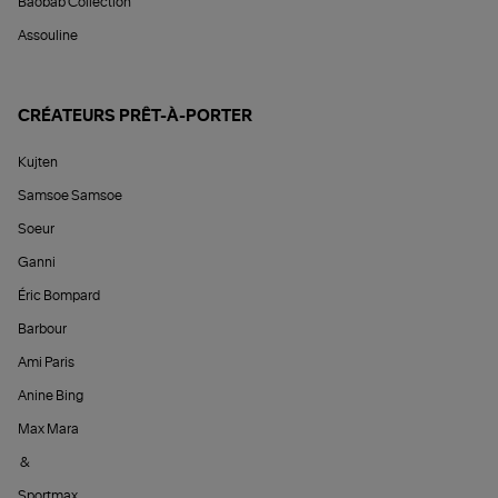
Baobab Collection
Assouline
CRÉATEURS PRÊT-À-PORTER
Kujten
Samsoe Samsoe
Soeur
Ganni
Éric Bompard
Barbour
Ami Paris
Anine Bing
Max Mara
&
Sportmax