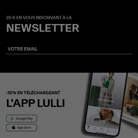
20 € EN VOUS INSCRIVANT À LA
NEWSLETTER
-10% EN TÉLÉCHARGEANT
L'APP LULLI