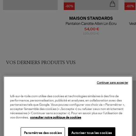
-60%
-60%
MAISON STANDARDS
Pantalon Carotte Albin Lin Écru
Vest
54,00 €
135,00 €
VOS DERNIERS PRODUITS VUS
Continuer sans accepter
lulli-sur-la-toile.com utilise des cookies et technologies similaires à des fins de
performance, personnalisation, publicité et analyses, en collaboration avec des
partenaires tels que Google. Vous pouvez configurer vos choix via « Paramétrer »,
accepter l’ensemble des cookies (« J’accepte ») ou refuser ceux non strictement
nécessaires (« Continuer sans accepter »). Pour en savoir plus sur l’utilisation de
vos données,
consulter notre politique de cookies
Paramètres des cookies
Autoriser tous les cookies