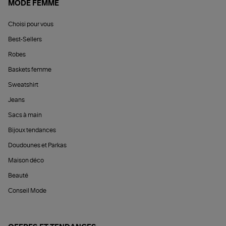
MODE FEMME
Choisi pour vous
Best-Sellers
Robes
Baskets femme
Sweatshirt
Jeans
Sacs à main
Bijoux tendances
Doudounes et Parkas
Maison déco
Beauté
Conseil Mode