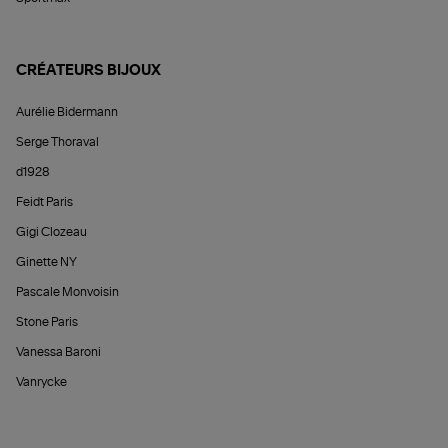
CRÉATEURS BIJOUX
Aurélie Bidermann
Serge Thoraval
d1928
Feidt Paris
Gigi Clozeau
Ginette NY
Pascale Monvoisin
Stone Paris
Vanessa Baroni
Vanrycke