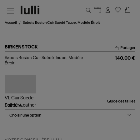
Aller au contenu principal
Accueil
Sabots Boston Cuir Suédé Taupe, Modèle Étroit
BIRKENSTOCK
Partager
Sabots
Sabots Boston Cuir Suédé Taupe, Modèle
140,00 €
Boston
Étroit
Cuir
Suédé
Taupe,
Modèle
Étroit
Guide des tailles
Pointure
VOTRE CONSEILLÈRE LULLI