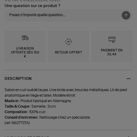
Une question sur ce produit ?
LIVRAISON
PAIEMENT EN
OFFERTE DÈS 150
RETOUR OFFERT
3X,4X
€
DESCRIPTION
Sabot en cuir suédé taupe. Une bride avec boucles métalliques. Lit de pied
anatomique en liège et latex. Modèle étroit.
Made in :
Produit fabriqué en Allemagne.
Taille & Coupe :
Semelle : 3 cm.
Composition :
100% cuir.
Conseil d'entretien :
Nettoyage chez un spécialiste.
(ref-560773TA)