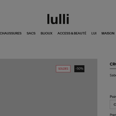
CHAUSSURES
SACS
BIJOUX
ACCESS & BEAUTÉ
LUI
MAISON
CR
-50%
SOLDES
Sa
Sabo
Dyl
Bur
Cl
Mo
Poi
Pren