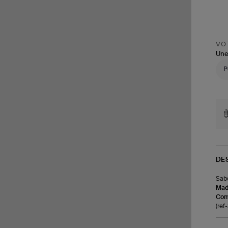
VOT
Une
DE
Sabo
Made
Com
(ref