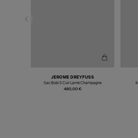
N
JEROME DREYFUSS
te
Sac Bobi S Cuir Lamé Champagne
M
480,00 €