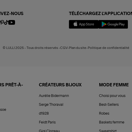
IVEZ-NOUS
TÉLÉCHARGEZ L'APPLICATIO
© LULLI 2025 - Tous droits réservés -CGV-Plan du site-Politique de confidentialité
S PRÊT-À-
CRÉATEURS BIJOUX
MODE FEMME
Aurélie Bidermann
Choisi pour vous
Serge Thoraval
Best-Sellers
soe
d1928
Robes
Feidt Paris
Baskets femme
Gigi Clozeau
Sweatshirt