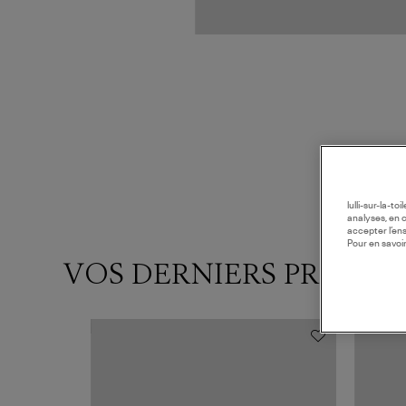
lulli-sur-la-t
analyses, en 
accepter l’en
Pour en savoir
VOS DERNIERS PRODUI