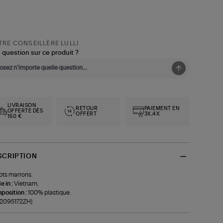
RE CONSEILLÈRE LULLI
 question sur ce produit ?
LIVRAISON
RETOUR
PAIEMENT EN
OFFERTE DÈS
OFFERT
3X,4X
150 €
SCRIPTION
ts marrons.
 in :
Vietnam.
position :
100% plastique.
-2095172ZH)