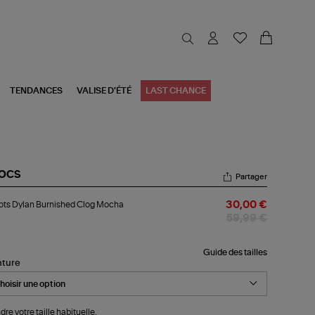
TENDANCES
VALISE D'ÉTÉ
LAST CHANCE
OCS
Partager
bots
ts Dylan Burnished Clog Mocha
30,00 €
an
nished
59,99 €
og
cha
Guide des tailles
nture
dre votre taille habituelle.