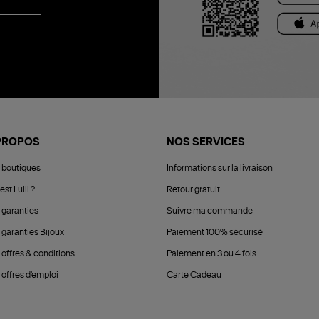
PROPOS
NOS SERVICES
 boutiques
Informations sur la livraison
est Lulli ?
Retour gratuit
 garanties
Suivre ma commande
 garanties Bijoux
Paiement 100% sécurisé
 offres & conditions
Paiement en 3 ou 4 fois
offres d'emploi
Carte Cadeau