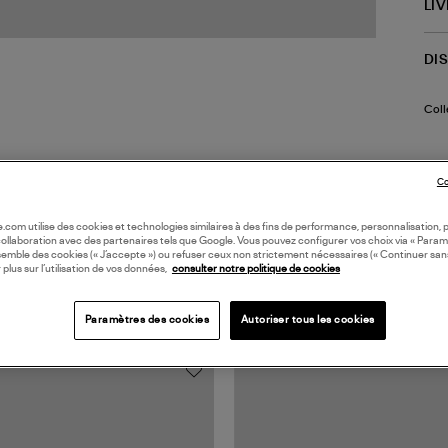
LI
DI
Coll
Co
oile.com utilise des cookies et technologies similaires à des fins de performance, personnalisation, p
collaboration avec des partenaires tels que Google. Vous pouvez configurer vos choix via « Param
semble des cookies (« J’accepte ») ou refuser ceux non strictement nécessaires (« Continuer san
 plus sur l’utilisation de vos données,
consulter notre politique de cookies
TS VUS
Paramètres des cookies
Autoriser tous les cookies