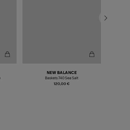
NEW BALANCE
e
Baskets 740 Sea Salt
Veste
120,00 €