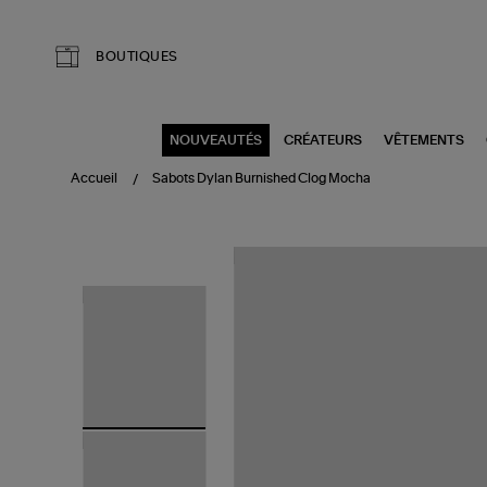
Aller au contenu principal
BOUTIQUES
NOUVEAUTÉS
CRÉATEURS
VÊTEMENTS
Accueil
Sabots Dylan Burnished Clog Mocha