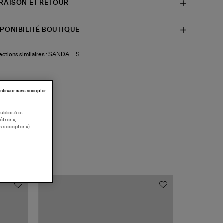
VRAISON ET RETOUR
SPONIBILITÉ BOUTIQUE
SANDALES
ections similaires :
ntinuer sans accepter
ublicité et
étrer »,
s accepter »).